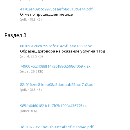
41703e409ccd9975ceaefb8d818c8e44.pdf
Отчет о прошедшем месяце
(pdf, 478.8 КБ)
Раздел 3
6878578c0ca2992dfc01425f0aee1880.doc
Образец договора на оказание услуг на 1 год
(word, 23.5 КБ)
749007cc24088f1473bf99c65986f069.xlsx
(excel, 26.5 КБ)
82f016eec81eeb08a5dbdaab25abf7a2.pdf
(pdf, 478.8 КБ)
985fb04601821cfe7f05cf99fa436775.txt
(other, 0 Б)
3d019729651aa91b90ce4faef951bb4d.pdf