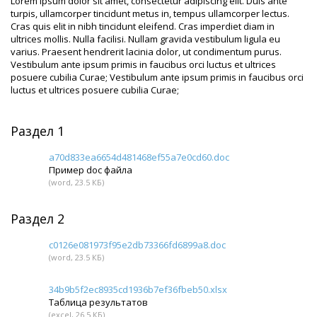
Lorem ipsum dolor sit amet, consectetur adipiscing elit. Duis ante
turpis, ullamcorper tincidunt metus in, tempus ullamcorper lectus.
Cras quis elit in nibh tincidunt eleifend. Cras imperdiet diam in
ultrices mollis. Nulla facilisi. Nullam gravida vestibulum ligula eu
varius. Praesent hendrerit lacinia dolor, ut condimentum purus.
Vestibulum ante ipsum primis in faucibus orci luctus et ultrices
posuere cubilia Curae; Vestibulum ante ipsum primis in faucibus orci
luctus et ultrices posuere cubilia Curae;
Раздел 1
a70d833ea6654d481468ef55a7e0cd60.doc
Пример doc файла
(word, 23.5 КБ)
Раздел 2
c0126e081973f95e2db73366fd6899a8.doc
(word, 23.5 КБ)
34b9b5f2ec8935cd1936b7ef36fbeb50.xlsx
Таблица результатов
(excel, 26.5 КБ)