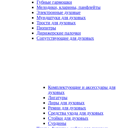
Губные гармошки
Мелодики, кларины, панфлейты
Электронные духовые
Мундштуки для духовых
Трости для духовых
Пюпитры
Дирижерские палочки
Сопутствующие для духовых
Комплектующие и аксессуары для
духовых
Лигатуры
Лиры для духовых
Ремни для духовых
Средства ухода для духовых
Стойки для духовых
Сурдины