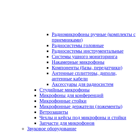
Радиомикрофоны ручные (комплекты с
приемниками)
Радиосистемы головные
Радиосистемы инструментальные
Системы ушного мониторинга
Накамерные микрофоны
Компоненты (базы, передатчики)
Антенные сплиттеры, диполи,
антенные кабели
Аксесcуары для радиосистем
Студийные микрофоны
Микрофоны для конференций
Микрофонные стойки
Микрофонные держатели (ложементы)
Ветрозащиты
Чехлы и кейсы под микрофоны и стойки
Запчасти для микрофонов
Звуковое оборудование