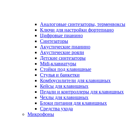
Аналоговые синтезаторы, терменвоксы
Ключи для настройки фортепиано
Цифровые пианино
Синтезаторы
Акустические пианино
Акустические рояли
Детские синтезаторы
Midi-клавиатуры
Стойки под клавишные
Стулья и банкетки
Комбоусилители для клавишных
Кейсы для клавишных
Педали и контроллеры для клавишных
Чехлы для клавишных
Блоки питания для клавишных
Средства ухода
Микрофоны