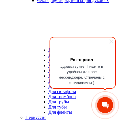
Чехлы, футляры, кейсы для духовых
Для мундштуков
Для тростей
Рок-н-ролл
Для альта
Для баритона
Здравствуйте! Пишите в
Для валторны
удобном для вас
Для гобоя
мессенджере. Отвечаем с
Для кларнета
энтузиазмом )
Для саксофона
Для сюзафона
Для тромбона
Для трубы
Для тубы
Для флейты
Перкуссия