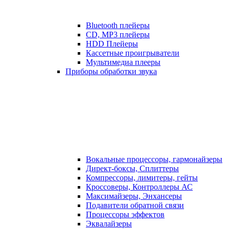
Bluetooth плейеры
CD, MP3 плейеры
HDD Плейеры
Кассетные проигрыватели
Мультимедиа плееры
Приборы обработки звука
Вокальные процессоры, гармонайзеры
Директ-боксы, Сплиттеры
Компрессоры, лимитеры, гейты
Кроссоверы, Контроллеры АС
Максимайзеры, Энхансеры
Подавители обратной связи
Процессоры эффектов
Эквалайзеры