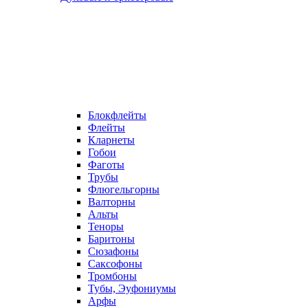
Блокфлейты
Флейты
Кларнеты
Гобои
Фаготы
Трубы
Флюгельгорны
Валторны
Альты
Теноры
Баритоны
Сюзафоны
Саксофоны
Тромбоны
Тубы, Эуфониумы
Арфы