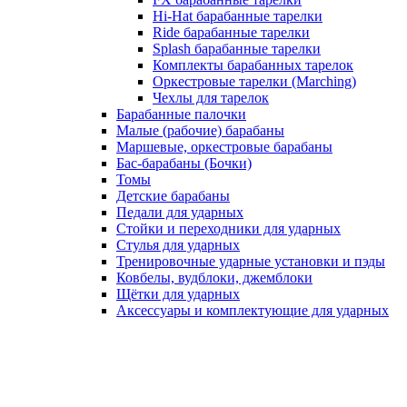
Hi-Hat барабанные тарелки
Ride барабанные тарелки
Splash барабанные тарелки
Комплекты барабанных тарелок
Оркестровые тарелки (Marching)
Чехлы для тарелок
Барабанные палочки
Малые (рабочие) барабаны
Маршевые, оркестровые барабаны
Бас-барабаны (Бочки)
Томы
Детские барабаны
Педали для ударных
Стойки и переходники для ударных
Стулья для ударных
Тренировочные ударные установки и пэды
Ковбелы, вудблоки, джемблоки
Щётки для ударных
Аксесcуары и комплектующие для ударных