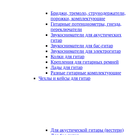
Бриджи, тремоло, струнодержатели,
порожки, комплектующие
Гитарные потенциометры, гнезда,
переключатели
Звукосниматели для акустических
гитар
Звукосниматели для бас-гитар
Звукосниматели для электрогитар
Колки для гитар
Крепления для гитарных ремней
Лады для гитар
Разные гитарные комплектующие
Чехлы и кейсы для гитар
Для акустической гитары (вестерн)