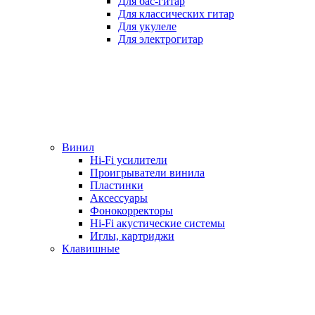
Для бас-гитар
Для классических гитар
Для укулеле
Для электрогитар
Винил
Hi-Fi усилители
Проигрыватели винила
Пластинки
Аксессуары
Фонокорректоры
Hi-Fi акустические системы
Иглы, картриджи
Клавишные