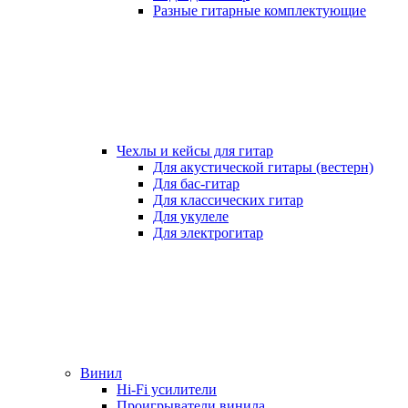
Разные гитарные комплектующие
Чехлы и кейсы для гитар
Для акустической гитары (вестерн)
Для бас-гитар
Для классических гитар
Для укулеле
Для электрогитар
Винил
Hi-Fi усилители
Проигрыватели винила