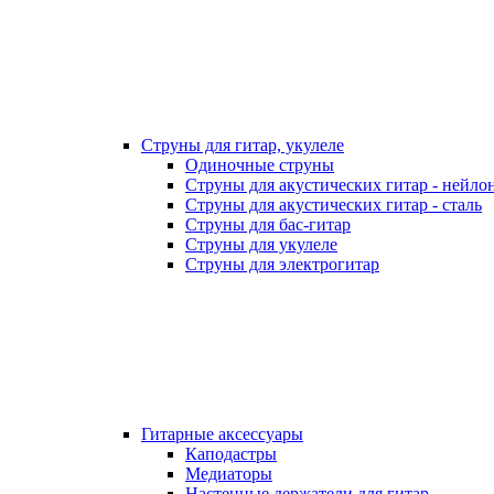
Струны для гитар, укулеле
Одиночные струны
Струны для акустических гитар - нейло
Струны для акустических гитар - сталь
Струны для бас-гитар
Струны для укулеле
Струны для электрогитар
Гитарные аксессуары
Каподастры
Медиаторы
Настенные держатели для гитар