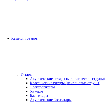
Каталог товаров
Гитары
Акустические гитары (металлические струны)
Классические гитары (нейлоновые струны)
Электрогитары
Укулеле
Бас-гитары
Акустические бас-гитары