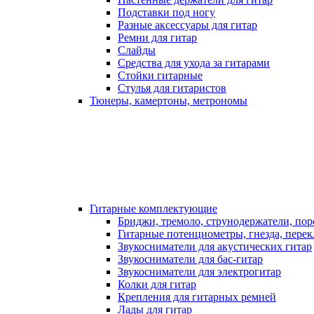
Подставки под ногу
Разные аксессуары для гитар
Ремни для гитар
Слайды
Средства для ухода за гитарами
Стойки гитарные
Стулья для гитаристов
Тюнеры, камертоны, метрономы
Гитарные комплектующие
Бриджи, тремоло, струнодержатели, по
Гитарные потенциометры, гнезда, пере
Звукосниматели для акустических гитар
Звукосниматели для бас-гитар
Звукосниматели для электрогитар
Колки для гитар
Крепления для гитарных ремней
Лады для гитар