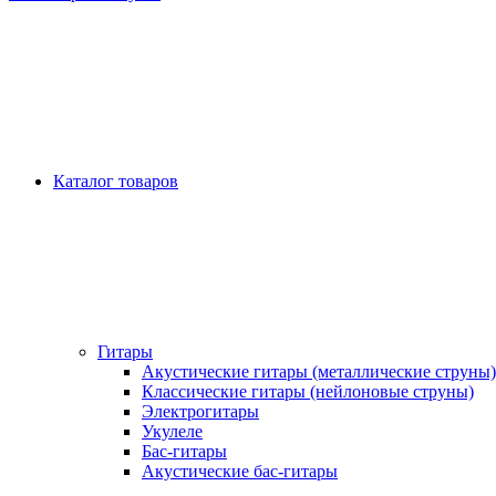
Каталог товаров
Гитары
Акустические гитары (металлические струны)
Классические гитары (нейлоновые струны)
Электрогитары
Укулеле
Бас-гитары
Акустические бас-гитары