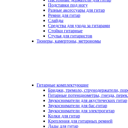
Подставки под ногу
Разные аксессуары для гитар
Ремни для гитар
Слайды
Средства для ухода за гитарами
Стойки гитарные
Стулья для гитаристов
Тюнеры, камертоны, метрономы
Гитарные комплектующие
Бриджи, тремоло, струнодержатели, по
Гитарные потенциометры, гнезда, пере
Звукосниматели для акустических гитар
Звукосниматели для бас-гитар
Звукосниматели для электрогитар
Колки для гитар
Крепления для гитарных ремней
Лады для гитар