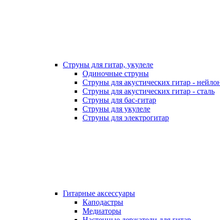
Струны для гитар, укулеле
Одиночные струны
Струны для акустических гитар - нейло
Струны для акустических гитар - сталь
Струны для бас-гитар
Струны для укулеле
Струны для электрогитар
Гитарные аксессуары
Каподастры
Медиаторы
Настенные держатели для гитар