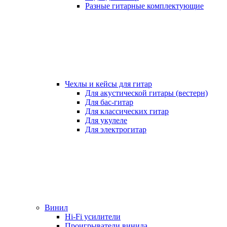
Разные гитарные комплектующие
Чехлы и кейсы для гитар
Для акустической гитары (вестерн)
Для бас-гитар
Для классических гитар
Для укулеле
Для электрогитар
Винил
Hi-Fi усилители
Проигрыватели винила