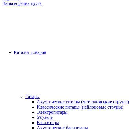
Ваша корзина пуста
Каталог товаров
Гитары
Акустические гитары (металлические струны)
Классические гитары (нейлоновые струны)
Электрогитары
Укулеле
Бас-гитары
Акустические бас-гитары