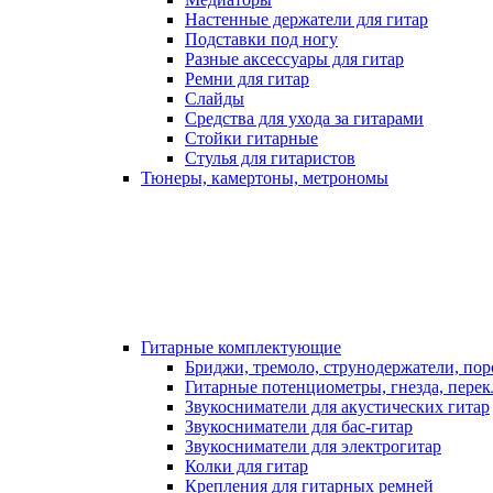
Настенные держатели для гитар
Подставки под ногу
Разные аксессуары для гитар
Ремни для гитар
Слайды
Средства для ухода за гитарами
Стойки гитарные
Стулья для гитаристов
Тюнеры, камертоны, метрономы
Гитарные комплектующие
Бриджи, тремоло, струнодержатели, по
Гитарные потенциометры, гнезда, пере
Звукосниматели для акустических гитар
Звукосниматели для бас-гитар
Звукосниматели для электрогитар
Колки для гитар
Крепления для гитарных ремней