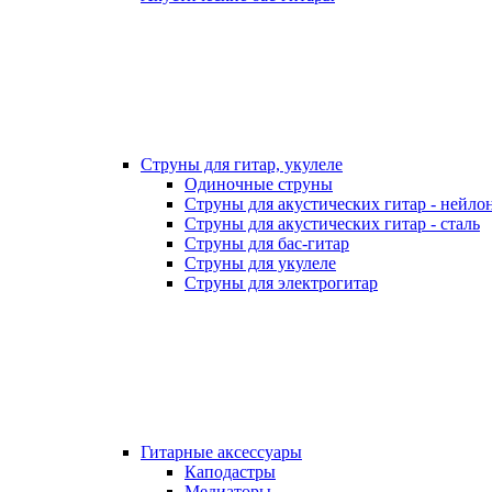
Струны для гитар, укулеле
Одиночные струны
Струны для акустических гитар - нейло
Струны для акустических гитар - сталь
Струны для бас-гитар
Струны для укулеле
Струны для электрогитар
Гитарные аксессуары
Каподастры
Медиаторы