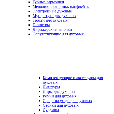
Губные гармошки
Мелодики, кларины, панфлейты
Электронные духовые
Мундштуки для духовых
Трости для духовых
Пюпитры
Дирижерские палочки
Сопутствующие для духовых
Комплектующие и аксессуары для
духовых
Лигатуры
Лиры для духовых
Ремни для духовых
Средства ухода для духовых
Стойки для духовых
Сурдины