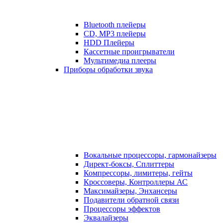
Bluetooth плейеры
CD, MP3 плейеры
HDD Плейеры
Кассетные проигрыватели
Мультимедиа плееры
Приборы обработки звука
Вокальные процессоры, гармонайзеры
Директ-боксы, Сплиттеры
Компрессоры, лимитеры, гейты
Кроссоверы, Контроллеры АС
Максимайзеры, Энхансеры
Подавители обратной связи
Процессоры эффектов
Эквалайзеры