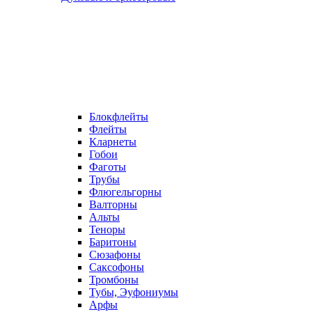
Блокфлейты
Флейты
Кларнеты
Гобои
Фаготы
Трубы
Флюгельгорны
Валторны
Альты
Теноры
Баритоны
Сюзафоны
Саксофоны
Тромбоны
Тубы, Эуфониумы
Арфы