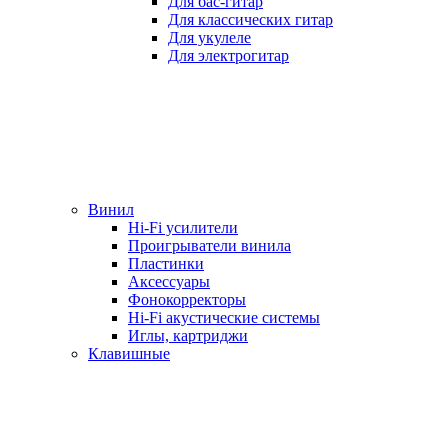
Для бас-гитар
Для классических гитар
Для укулеле
Для электрогитар
Винил
Hi-Fi усилители
Проигрыватели винила
Пластинки
Аксессуары
Фонокорректоры
Hi-Fi акустические системы
Иглы, картриджи
Клавишные