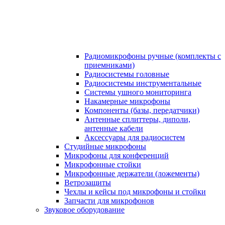
Радиомикрофоны ручные (комплекты с
приемниками)
Радиосистемы головные
Радиосистемы инструментальные
Системы ушного мониторинга
Накамерные микрофоны
Компоненты (базы, передатчики)
Антенные сплиттеры, диполи,
антенные кабели
Аксесcуары для радиосистем
Студийные микрофоны
Микрофоны для конференций
Микрофонные стойки
Микрофонные держатели (ложементы)
Ветрозащиты
Чехлы и кейсы под микрофоны и стойки
Запчасти для микрофонов
Звуковое оборудование