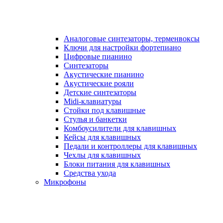
Аналоговые синтезаторы, терменвоксы
Ключи для настройки фортепиано
Цифровые пианино
Синтезаторы
Акустические пианино
Акустические рояли
Детские синтезаторы
Midi-клавиатуры
Стойки под клавишные
Стулья и банкетки
Комбоусилители для клавишных
Кейсы для клавишных
Педали и контроллеры для клавишных
Чехлы для клавишных
Блоки питания для клавишных
Средства ухода
Микрофоны