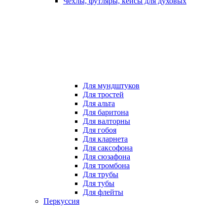
Чехлы, футляры, кейсы для духовых
Для мундштуков
Для тростей
Для альта
Для баритона
Для валторны
Для гобоя
Для кларнета
Для саксофона
Для сюзафона
Для тромбона
Для трубы
Для тубы
Для флейты
Перкуссия