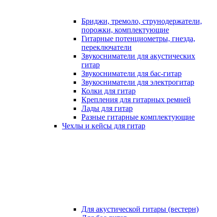
Бриджи, тремоло, струнодержатели,
порожки, комплектующие
Гитарные потенциометры, гнезда,
переключатели
Звукосниматели для акустических
гитар
Звукосниматели для бас-гитар
Звукосниматели для электрогитар
Колки для гитар
Крепления для гитарных ремней
Лады для гитар
Разные гитарные комплектующие
Чехлы и кейсы для гитар
Для акустической гитары (вестерн)