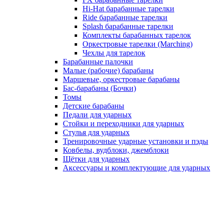
Hi-Hat барабанные тарелки
Ride барабанные тарелки
Splash барабанные тарелки
Комплекты барабанных тарелок
Оркестровые тарелки (Marching)
Чехлы для тарелок
Барабанные палочки
Малые (рабочие) барабаны
Маршевые, оркестровые барабаны
Бас-барабаны (Бочки)
Томы
Детские барабаны
Педали для ударных
Стойки и переходники для ударных
Стулья для ударных
Тренировочные ударные установки и пэды
Ковбелы, вудблоки, джемблоки
Щётки для ударных
Аксесcуары и комплектующие для ударных