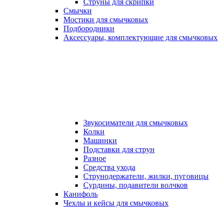
Струны для скрипки
Смычки
Мостики для смычковых
Подбородники
Аксеcсуары, комплектующие для смычковых
Звукосиматели для смычковых
Колки
Машинки
Подставки для струн
Разное
Средства ухода
Струнодержатели, жилки, пуговицы
Сурдины, подавители волчков
Канифоль
Чехлы и кейсы для смычковых