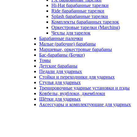
Hi-Hat барабанные тарелки
Ride барабанные тарелки
Splash барабанные тарелки
Комплекты барабанных тарелок
Оркестровые тарелки (Marching)
Чехлы для тарелок
Барабанные палочки
Малые (рабочие) барабаны
Маршевые, оркестровые барабаны
Бас-барабаны (Бочки)
Томы
Детские барабаны
Педали для ударных
Стойки и переходники для ударных
Стулья для ударных
Тренировочные ударные установки и пэды
Ковбелы, вудблоки, джемблоки
Щётки для ударных
Аксесcуары и комплектующие для ударных