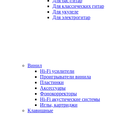
Для бас-гитар
Для классических гитар
Для укулеле
Для электрогитар
Винил
Hi-Fi усилители
Проигрыватели винила
Пластинки
Аксессуары
Фонокорректоры
Hi-Fi акустические системы
Иглы, картриджи
Клавишные