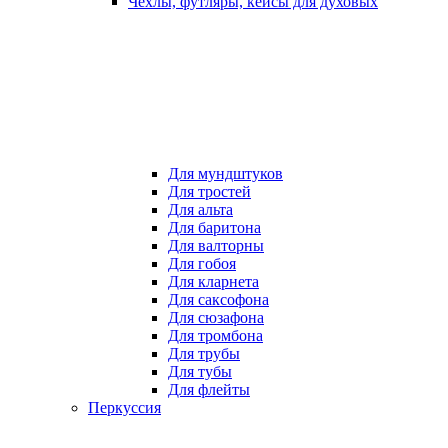
Чехлы, футляры, кейсы для духовых
Для мундштуков
Для тростей
Для альта
Для баритона
Для валторны
Для гобоя
Для кларнета
Для саксофона
Для сюзафона
Для тромбона
Для трубы
Для тубы
Для флейты
Перкуссия