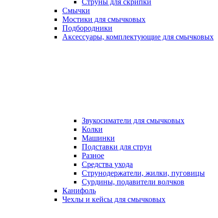
Струны для скрипки
Смычки
Мостики для смычковых
Подбородники
Аксеcсуары, комплектующие для смычковых
Звукосиматели для смычковых
Колки
Машинки
Подставки для струн
Разное
Средства ухода
Струнодержатели, жилки, пуговицы
Сурдины, подавители волчков
Канифоль
Чехлы и кейсы для смычковых