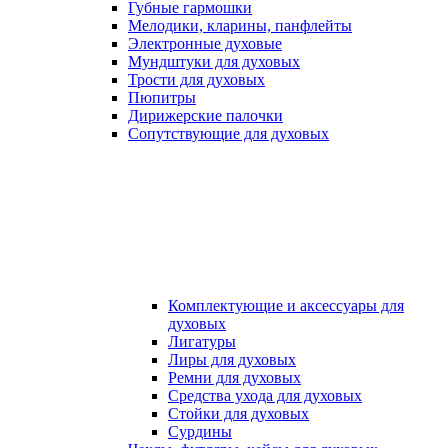
Губные гармошки
Мелодики, кларины, панфлейты
Электронные духовые
Мундштуки для духовых
Трости для духовых
Пюпитры
Дирижерские палочки
Сопутствующие для духовых
Комплектующие и аксессуары для
духовых
Лигатуры
Лиры для духовых
Ремни для духовых
Средства ухода для духовых
Стойки для духовых
Сурдины