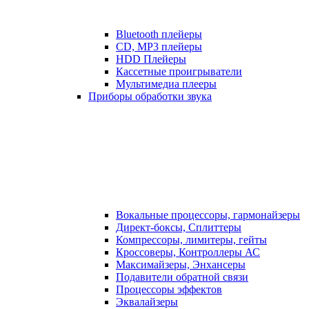
Bluetooth плейеры
CD, MP3 плейеры
HDD Плейеры
Кассетные проигрыватели
Мультимедиа плееры
Приборы обработки звука
Вокальные процессоры, гармонайзеры
Директ-боксы, Сплиттеры
Компрессоры, лимитеры, гейты
Кроссоверы, Контроллеры АС
Максимайзеры, Энхансеры
Подавители обратной связи
Процессоры эффектов
Эквалайзеры