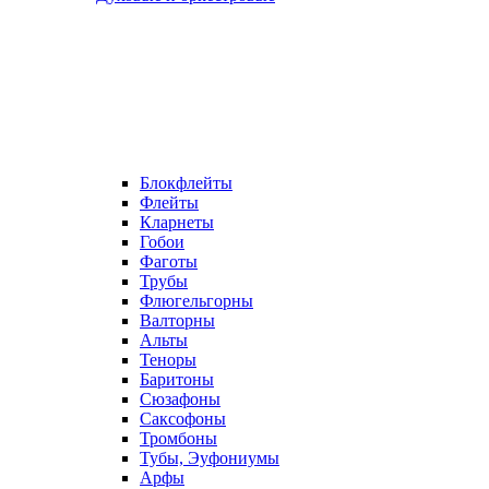
Блокфлейты
Флейты
Кларнеты
Гобои
Фаготы
Трубы
Флюгельгорны
Валторны
Альты
Теноры
Баритоны
Сюзафоны
Саксофоны
Тромбоны
Тубы, Эуфониумы
Арфы