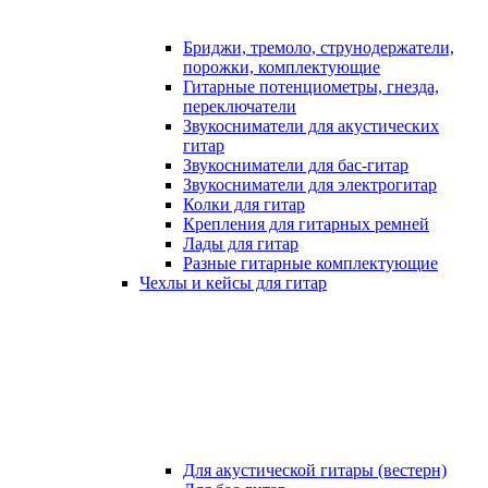
Бриджи, тремоло, струнодержатели,
порожки, комплектующие
Гитарные потенциометры, гнезда,
переключатели
Звукосниматели для акустических
гитар
Звукосниматели для бас-гитар
Звукосниматели для электрогитар
Колки для гитар
Крепления для гитарных ремней
Лады для гитар
Разные гитарные комплектующие
Чехлы и кейсы для гитар
Для акустической гитары (вестерн)