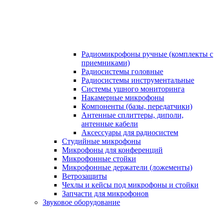
Радиомикрофоны ручные (комплекты с
приемниками)
Радиосистемы головные
Радиосистемы инструментальные
Системы ушного мониторинга
Накамерные микрофоны
Компоненты (базы, передатчики)
Антенные сплиттеры, диполи,
антенные кабели
Аксесcуары для радиосистем
Студийные микрофоны
Микрофоны для конференций
Микрофонные стойки
Микрофонные держатели (ложементы)
Ветрозащиты
Чехлы и кейсы под микрофоны и стойки
Запчасти для микрофонов
Звуковое оборудование