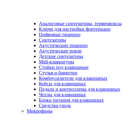
Аналоговые синтезаторы, терменвоксы
Ключи для настройки фортепиано
Цифровые пианино
Синтезаторы
Акустические пианино
Акустические рояли
Детские синтезаторы
Midi-клавиатуры
Стойки под клавишные
Стулья и банкетки
Комбоусилители для клавишных
Кейсы для клавишных
Педали и контроллеры для клавишных
Чехлы для клавишных
Блоки питания для клавишных
Средства ухода
Микрофоны