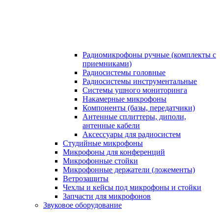
Радиомикрофоны ручные (комплекты с
приемниками)
Радиосистемы головные
Радиосистемы инструментальные
Системы ушного мониторинга
Накамерные микрофоны
Компоненты (базы, передатчики)
Антенные сплиттеры, диполи,
антенные кабели
Аксесcуары для радиосистем
Студийные микрофоны
Микрофоны для конференций
Микрофонные стойки
Микрофонные держатели (ложементы)
Ветрозащиты
Чехлы и кейсы под микрофоны и стойки
Запчасти для микрофонов
Звуковое оборудование