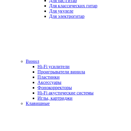
Для бас-гитар
Для классических гитар
Для укулеле
Для электрогитар
Винил
Hi-Fi усилители
Проигрыватели винила
Пластинки
Аксессуары
Фонокорректоры
Hi-Fi акустические системы
Иглы, картриджи
Клавишные