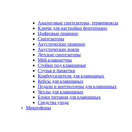
Аналоговые синтезаторы, терменвоксы
Ключи для настройки фортепиано
Цифровые пианино
Синтезаторы
Акустические пианино
Акустические рояли
Детские синтезаторы
Midi-клавиатуры
Стойки под клавишные
Стулья и банкетки
Комбоусилители для клавишных
Кейсы для клавишных
Педали и контроллеры для клавишных
Чехлы для клавишных
Блоки питания для клавишных
Средства ухода
Микрофоны