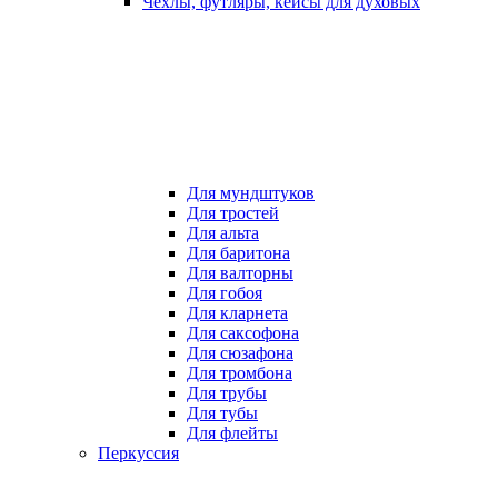
Чехлы, футляры, кейсы для духовых
Для мундштуков
Для тростей
Для альта
Для баритона
Для валторны
Для гобоя
Для кларнета
Для саксофона
Для сюзафона
Для тромбона
Для трубы
Для тубы
Для флейты
Перкуссия