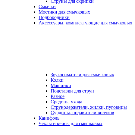
Струны для скрипки
Смычки
Мостики для смычковых
Подбородники
Аксеcсуары, комплектующие для смычковых
Звукосиматели для смычковых
Колки
Машинки
Подставки для струн
Разное
Средства ухода
Струнодержатели, жилки, пуговицы
Сурдины, подавители волчков
Канифоль
Чехлы и кейсы для смычковых