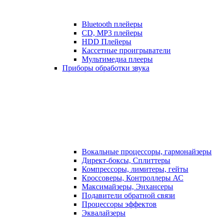
Bluetooth плейеры
CD, MP3 плейеры
HDD Плейеры
Кассетные проигрыватели
Мультимедиа плееры
Приборы обработки звука
Вокальные процессоры, гармонайзеры
Директ-боксы, Сплиттеры
Компрессоры, лимитеры, гейты
Кроссоверы, Контроллеры АС
Максимайзеры, Энхансеры
Подавители обратной связи
Процессоры эффектов
Эквалайзеры