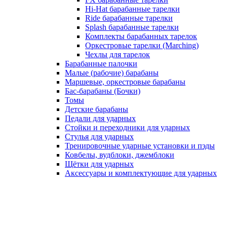
Hi-Hat барабанные тарелки
Ride барабанные тарелки
Splash барабанные тарелки
Комплекты барабанных тарелок
Оркестровые тарелки (Marching)
Чехлы для тарелок
Барабанные палочки
Малые (рабочие) барабаны
Маршевые, оркестровые барабаны
Бас-барабаны (Бочки)
Томы
Детские барабаны
Педали для ударных
Стойки и переходники для ударных
Стулья для ударных
Тренировочные ударные установки и пэды
Ковбелы, вудблоки, джемблоки
Щётки для ударных
Аксесcуары и комплектующие для ударных