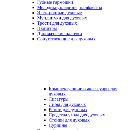
Губные гармошки
Мелодики, кларины, панфлейты
Электронные духовые
Мундштуки для духовых
Трости для духовых
Пюпитры
Дирижерские палочки
Сопутствующие для духовых
Комплектующие и аксессуары для
духовых
Лигатуры
Лиры для духовых
Ремни для духовых
Средства ухода для духовых
Стойки для духовых
Сурдины