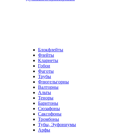
Блокфлейты
Флейты
Кларнеты
Гобои
Фаготы
Трубы
Флюгельгорны
Валторны
Альты
Теноры
Баритоны
Сюзафоны
Саксофоны
Тромбоны
Тубы, Эуфониумы
Арфы