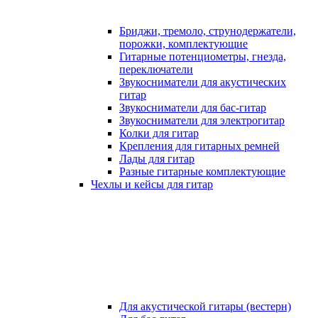
Бриджи, тремоло, струнодержатели,
порожки, комплектующие
Гитарные потенциометры, гнезда,
переключатели
Звукосниматели для акустических
гитар
Звукосниматели для бас-гитар
Звукосниматели для электрогитар
Колки для гитар
Крепления для гитарных ремней
Лады для гитар
Разные гитарные комплектующие
Чехлы и кейсы для гитар
Для акустической гитары (вестерн)