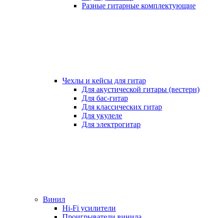
Разные гитарные комплектующие
Чехлы и кейсы для гитар
Для акустической гитары (вестерн)
Для бас-гитар
Для классических гитар
Для укулеле
Для электрогитар
Винил
Hi-Fi усилители
Проигрыватели винила