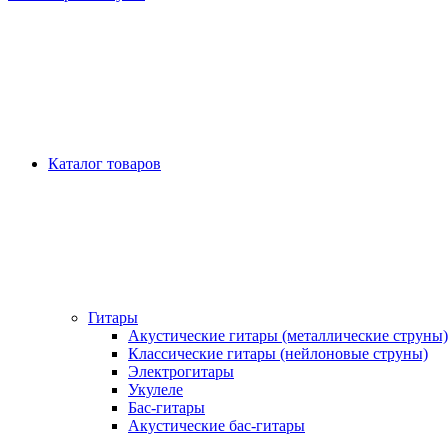
Каталог товаров
Гитары
Акустические гитары (металлические струны)
Классические гитары (нейлоновые струны)
Электрогитары
Укулеле
Бас-гитары
Акустические бас-гитары