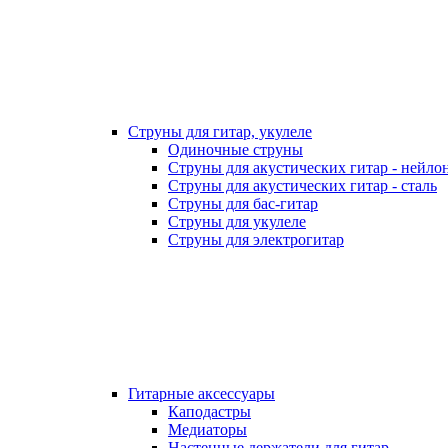
Струны для гитар, укулеле
Одиночные струны
Струны для акустических гитар - нейло
Струны для акустических гитар - сталь
Струны для бас-гитар
Струны для укулеле
Струны для электрогитар
Гитарные аксессуары
Каподастры
Медиаторы
Настенные держатели для гитар