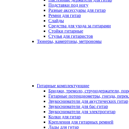
Подставки под ногу
Разные аксессуары для гитар
Ремни для гитар
Слайды
Средства для ухода за гитарами
Стойки гитарные
Стулья для гитаристов
Тюнеры, камертоны, метрономы
Гитарные комплектующие
Бриджи, тремоло, струнодержатели, по
Гитарные потенциометры, гнезда, пере
Звукосниматели для акустических гитар
Звукосниматели для бас-гитар
Звукосниматели для электрогитар
Колки для гитар
Крепления для гитарных ремней
Лады для гитар