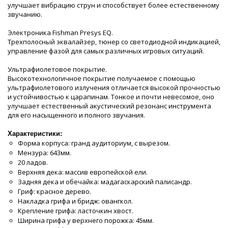
улучшает вибрацию струн и способствует более естественному
звучанию.
Электроника Fishman Presys EQ.
Трехполосный эквалайзер, тюнер со светодиодной индикацией,
управление фазой для самых различных игровых ситуаций.
Ультрафиолетовое покрытие.
Высокотехнологичное покрытие получаемое с помощью
ультрафиолетового излучения отличается высокой прочностью
и устойчивостью к царапинам. Тонкое и почти невесомое, оно
улучшает естественный акустический резонанс инструмента
для его насыщенного и полного звучания.
Характеристики:
Форма корпуса: гранд аудиториум, с вырезом.
Мензура: 643мм.
20 ладов.
Верхняя дека: массив европейской ели.
Задняя дека и обечайка: мадагаскарский палисандр.
Гриф: красное дерево.
Накладка грифа и бридж: овангкол.
Крепление грифа: ласточкин хвост.
Ширина грифа у верхнего порожка: 45мм.