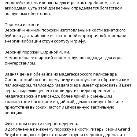
европейская ель идеальна для игры как перебором, так и
аккордами. Суть этой древесины определяется богатством
воздушных обертонов.
Порожки из кости.
Верхний и нижний порожки изготовлены из кости азиатского
буйвола для наиболее естественной и прозрачной передачи
энергии вибрации струн корпусу и грифу.
Верхний порожек шириной 45мм.
Немного более широкий порожек лучше подходит для игры
фингерстайлом.
Задняя дека и обечайка из мадагаскарского палисандра.
Очень схожий по внешнему виду и по звучанию с бразильским
палисандром, палисандр Мадагаскара имеет красноватый цвет
зерна, выделяющее его среди других видов древесины.
Мадагаскарский палисандр, более яркий, и с меньшим
количеством басов, чем индийский, демонстрирует больше
присутствия высоких частот и мгновенную тактильную
реакцию.
Фиксаторы струн из черного дерева.
В дополнение к нижнему порожку из кости, гитары серии Grand
Regal оснащаются фиксаторами струн из черного дерева, что