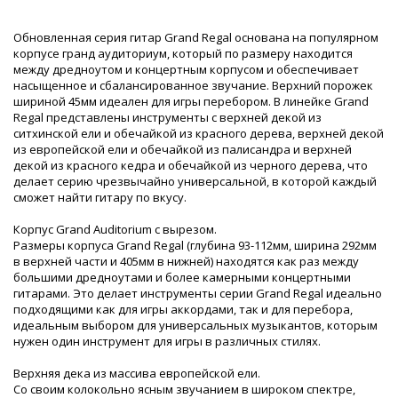
Обновленная серия гитар Grand Regal основана на популярном
корпусе гранд аудиториум, который по размеру находится
между дредноутом и концертным корпусом и обеспечивает
насыщенное и сбалансированное звучание. Верхний порожек
шириной 45мм идеален для игры перебором. В линейке Grand
Regal представлены инструменты с верхней декой из
ситхинской ели и обечайкой из красного дерева, верхней декой
из европейской ели и обечайкой из палисандра и верхней
декой из красного кедра и обечайкой из черного дерева, что
делает серию чрезвычайно универсальной, в которой каждый
сможет найти гитару по вкусу.
Корпус Grand Auditorium с вырезом.
Размеры корпуса Grand Regal (глубина 93-112мм, ширина 292мм
в верхней части и 405мм в нижней) находятся как раз между
большими дредноутами и более камерными концертными
гитарами. Это делает инструменты серии Grand Regal идеально
подходящими как для игры аккордами, так и для перебора,
идеальным выбором для универсальных музыкантов, которым
нужен один инструмент для игры в различных стилях.
Верхняя дека из массива европейской ели.
Со своим колокольно ясным звучанием в широком спектре,