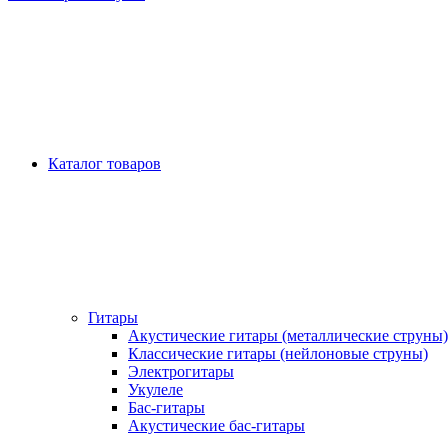
Каталог товаров
Гитары
Акустические гитары (металлические струны)
Классические гитары (нейлоновые струны)
Электрогитары
Укулеле
Бас-гитары
Акустические бас-гитары