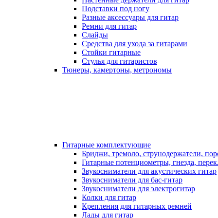
Подставки под ногу
Разные аксессуары для гитар
Ремни для гитар
Слайды
Средства для ухода за гитарами
Стойки гитарные
Стулья для гитаристов
Тюнеры, камертоны, метрономы
Гитарные комплектующие
Бриджи, тремоло, струнодержатели, по
Гитарные потенциометры, гнезда, пере
Звукосниматели для акустических гитар
Звукосниматели для бас-гитар
Звукосниматели для электрогитар
Колки для гитар
Крепления для гитарных ремней
Лады для гитар