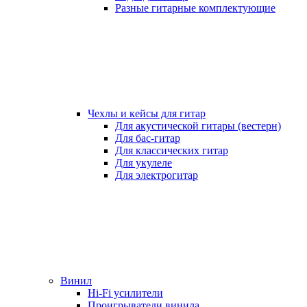
Разные гитарные комплектующие
Чехлы и кейсы для гитар
Для акустической гитары (вестерн)
Для бас-гитар
Для классических гитар
Для укулеле
Для электрогитар
Винил
Hi-Fi усилители
Проигрыватели винила