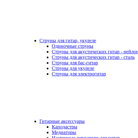
Струны для гитар, укулеле
Одиночные струны
Струны для акустических гитар - нейло
Струны для акустических гитар - сталь
Струны для бас-гитар
Струны для укулеле
Струны для электрогитар
Гитарные аксессуары
Каподастры
Медиаторы
Настенные держатели для гитар