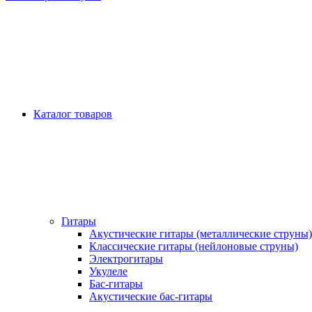
Каталог товаров
Гитары
Акустические гитары (металлические струны)
Классические гитары (нейлоновые струны)
Электрогитары
Укулеле
Бас-гитары
Акустические бас-гитары