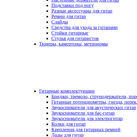
Подставки под ногу
Разные аксессуары для гитар
Ремни для гитар
Слайды
Средства для ухода за гитарами
Стойки гитарные
Стулья для гитаристов
Тюнеры, камертоны, метрономы
Гитарные комплектующие
Бриджи, тремоло, струнодержатели, по
Гитарные потенциометры, гнезда, пере
Звукосниматели для акустических гитар
Звукосниматели для бас-гитар
Звукосниматели для электрогитар
Колки для гитар
Крепления для гитарных ремней
Лады для гитар