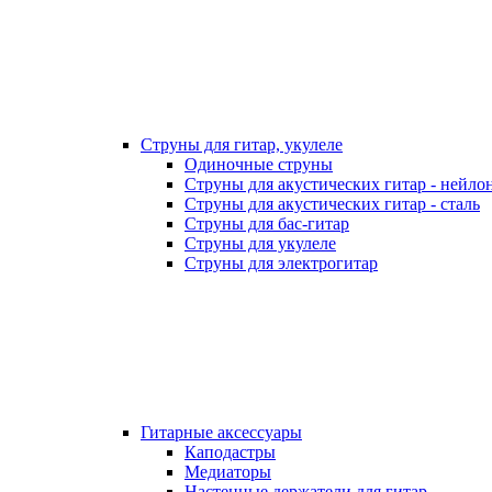
Струны для гитар, укулеле
Одиночные струны
Струны для акустических гитар - нейло
Струны для акустических гитар - сталь
Струны для бас-гитар
Струны для укулеле
Струны для электрогитар
Гитарные аксессуары
Каподастры
Медиаторы
Настенные держатели для гитар