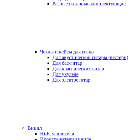
Разные гитарные комплектующие
Чехлы и кейсы для гитар
Для акустической гитары (вестерн)
Для бас-гитар
Для классических гитар
Для укулеле
Для электрогитар
Винил
Hi-Fi усилители
Проигрыватели винила