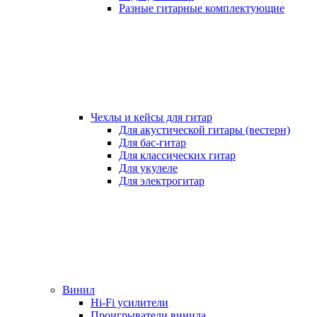
Разные гитарные комплектующие
Чехлы и кейсы для гитар
Для акустической гитары (вестерн)
Для бас-гитар
Для классических гитар
Для укулеле
Для электрогитар
Винил
Hi-Fi усилители
Проигрыватели винила