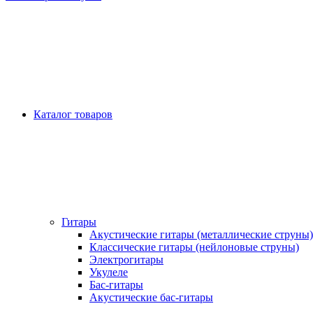
Каталог товаров
Гитары
Акустические гитары (металлические струны)
Классические гитары (нейлоновые струны)
Электрогитары
Укулеле
Бас-гитары
Акустические бас-гитары