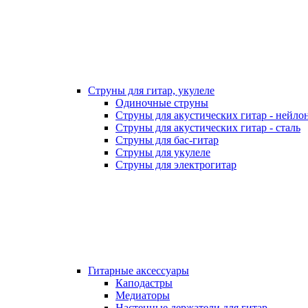
Струны для гитар, укулеле
Одиночные струны
Струны для акустических гитар - нейло
Струны для акустических гитар - сталь
Струны для бас-гитар
Струны для укулеле
Струны для электрогитар
Гитарные аксессуары
Каподастры
Медиаторы
Настенные держатели для гитар