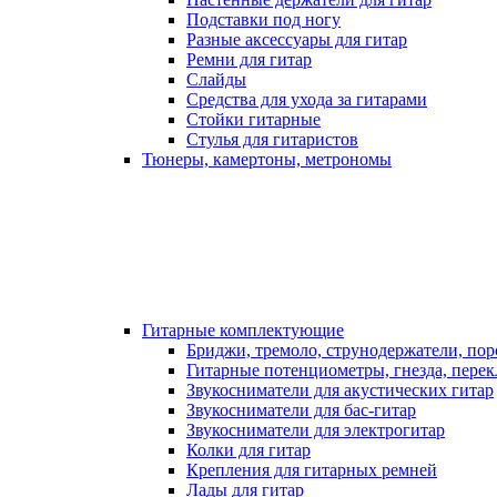
Подставки под ногу
Разные аксессуары для гитар
Ремни для гитар
Слайды
Средства для ухода за гитарами
Стойки гитарные
Стулья для гитаристов
Тюнеры, камертоны, метрономы
Гитарные комплектующие
Бриджи, тремоло, струнодержатели, по
Гитарные потенциометры, гнезда, пере
Звукосниматели для акустических гитар
Звукосниматели для бас-гитар
Звукосниматели для электрогитар
Колки для гитар
Крепления для гитарных ремней
Лады для гитар