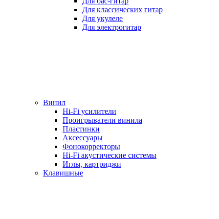
Для бас-гитар
Для классических гитар
Для укулеле
Для электрогитар
Винил
Hi-Fi усилители
Проигрыватели винила
Пластинки
Аксессуары
Фонокорректоры
Hi-Fi акустические системы
Иглы, картриджи
Клавишные