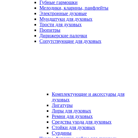
Губные гармошки
Мелодики, кларины, панфлейты
Электронные духовые
Мундштуки для духовых
Трости для духовых
Пюпитры
Дирижерские палочки
Сопутствующие для духовых
Комплектующие и аксессуары для
духовых
Лигатуры
Лиры для духовых
Ремни для духовых
Средства ухода для духовых
Стойки для духовых
Сурдины