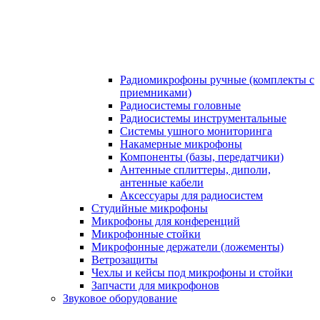
Радиомикрофоны ручные (комплекты с
приемниками)
Радиосистемы головные
Радиосистемы инструментальные
Системы ушного мониторинга
Накамерные микрофоны
Компоненты (базы, передатчики)
Антенные сплиттеры, диполи,
антенные кабели
Аксесcуары для радиосистем
Студийные микрофоны
Микрофоны для конференций
Микрофонные стойки
Микрофонные держатели (ложементы)
Ветрозащиты
Чехлы и кейсы под микрофоны и стойки
Запчасти для микрофонов
Звуковое оборудование