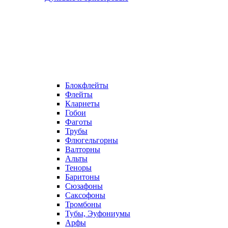
Блокфлейты
Флейты
Кларнеты
Гобои
Фаготы
Трубы
Флюгельгорны
Валторны
Альты
Теноры
Баритоны
Сюзафоны
Саксофоны
Тромбоны
Тубы, Эуфониумы
Арфы