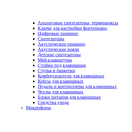
Аналоговые синтезаторы, терменвоксы
Ключи для настройки фортепиано
Цифровые пианино
Синтезаторы
Акустические пианино
Акустические рояли
Детские синтезаторы
Midi-клавиатуры
Стойки под клавишные
Стулья и банкетки
Комбоусилители для клавишных
Кейсы для клавишных
Педали и контроллеры для клавишных
Чехлы для клавишных
Блоки питания для клавишных
Средства ухода
Микрофоны