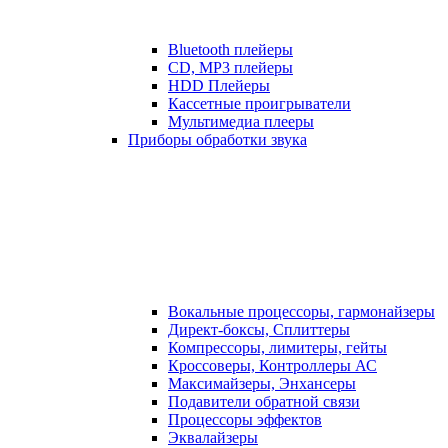
Bluetooth плейеры
CD, MP3 плейеры
HDD Плейеры
Кассетные проигрыватели
Мультимедиа плееры
Приборы обработки звука
Вокальные процессоры, гармонайзеры
Директ-боксы, Сплиттеры
Компрессоры, лимитеры, гейты
Кроссоверы, Контроллеры АС
Максимайзеры, Энхансеры
Подавители обратной связи
Процессоры эффектов
Эквалайзеры