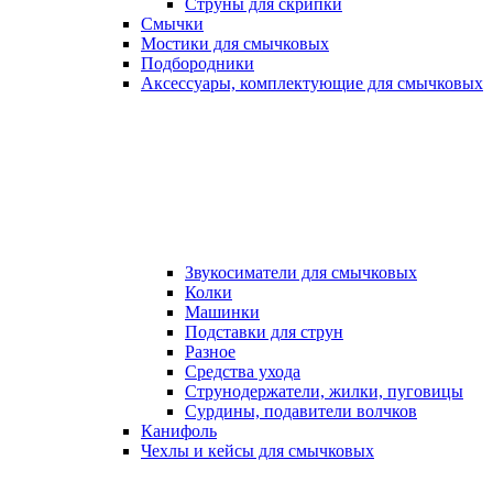
Струны для скрипки
Смычки
Мостики для смычковых
Подбородники
Аксеcсуары, комплектующие для смычковых
Звукосиматели для смычковых
Колки
Машинки
Подставки для струн
Разное
Средства ухода
Струнодержатели, жилки, пуговицы
Сурдины, подавители волчков
Канифоль
Чехлы и кейсы для смычковых