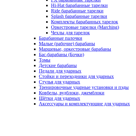
Hi-Hat барабанные тарелки
Ride барабанные тарелки
Splash барабанные тарелки
Комплекты барабанных тарелок
Оркестровые тарелки (Marching)
Чехлы для тарелок
Барабанные палочки
Малые (рабочие) барабаны
Маршевые, оркестровые барабаны
Бас-барабаны (Бочки)
Томы
Детские барабаны
Педали для ударных
Стойки и переходники для ударных
Стулья для ударных
Тренировочные ударные установки и пэды
Ковбелы, вудблоки, джемблоки
Щётки для ударных
Аксесcуары и комплектующие для ударных