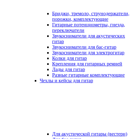
Бриджи, тремоло, струнодержатели,
порожки, комплектующие
Гитарные потенциометры, гнезда,
переключатели
Звукосниматели для акустических
гитар
Звукосниматели для бас-гитар
Звукосниматели для электрогитар
Колки для гитар
Крепления для гитарных ремней
Лады для гитар
Разные гитарные комплектующие
Чехлы и кейсы для гитар
Для акустической гитары (вестерн)