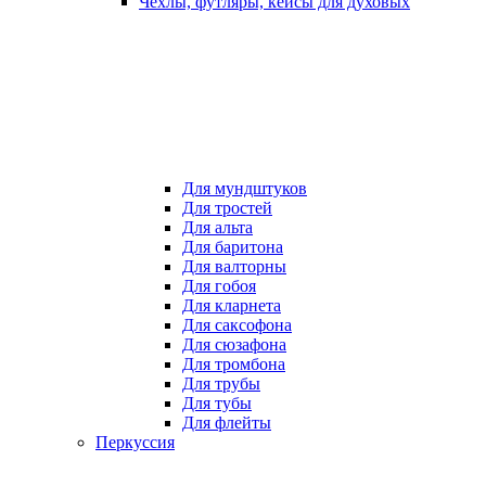
Чехлы, футляры, кейсы для духовых
Для мундштуков
Для тростей
Для альта
Для баритона
Для валторны
Для гобоя
Для кларнета
Для саксофона
Для сюзафона
Для тромбона
Для трубы
Для тубы
Для флейты
Перкуссия