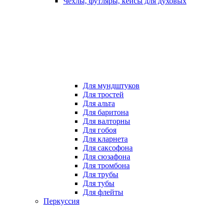
Чехлы, футляры, кейсы для духовых
Для мундштуков
Для тростей
Для альта
Для баритона
Для валторны
Для гобоя
Для кларнета
Для саксофона
Для сюзафона
Для тромбона
Для трубы
Для тубы
Для флейты
Перкуссия