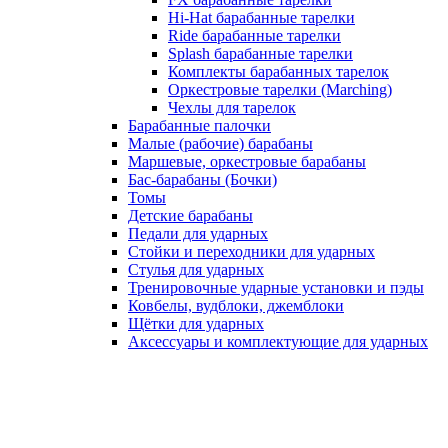
Hi-Hat барабанные тарелки
Ride барабанные тарелки
Splash барабанные тарелки
Комплекты барабанных тарелок
Оркестровые тарелки (Marching)
Чехлы для тарелок
Барабанные палочки
Малые (рабочие) барабаны
Маршевые, оркестровые барабаны
Бас-барабаны (Бочки)
Томы
Детские барабаны
Педали для ударных
Стойки и переходники для ударных
Стулья для ударных
Тренировочные ударные установки и пэды
Ковбелы, вудблоки, джемблоки
Щётки для ударных
Аксесcуары и комплектующие для ударных