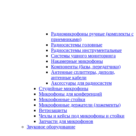
Радиомикрофоны ручные (комплекты с
приемниками)
Радиосистемы головные
Радиосистемы инструментальные
Системы ушного мониторинга
Накамерные микрофоны
Компоненты (базы, передатчики)
Антенные сплиттеры, диполи,
антенные кабели
Аксесcуары для радиосистем
Студийные микрофоны
Микрофоны для конференций
Микрофонные стойки
Микрофонные держатели (ложементы)
Ветрозащиты
Чехлы и кейсы под микрофоны и стойки
Запчасти для микрофонов
Звуковое оборудование