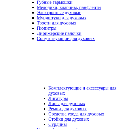
Губные гармошки
Мелодики, кларины, панфлейты
Электронные духовые
Мундштуки для духовых
Трости для духовых
Пюпитры
Дирижерские палочки
Сопутствующие для духовых
Комплектующие и аксессуары для
духовых
Лигатуры
Лиры для духовых
Ремни для духовых
Средства ухода для духовых
Стойки для духовых
Сурдины