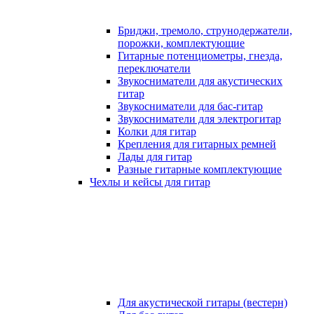
Бриджи, тремоло, струнодержатели,
порожки, комплектующие
Гитарные потенциометры, гнезда,
переключатели
Звукосниматели для акустических
гитар
Звукосниматели для бас-гитар
Звукосниматели для электрогитар
Колки для гитар
Крепления для гитарных ремней
Лады для гитар
Разные гитарные комплектующие
Чехлы и кейсы для гитар
Для акустической гитары (вестерн)