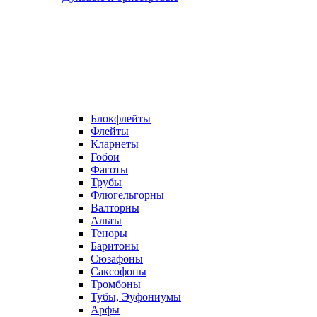
Блокфлейты
Флейты
Кларнеты
Гобои
Фаготы
Трубы
Флюгельгорны
Валторны
Альты
Теноры
Баритоны
Сюзафоны
Саксофоны
Тромбоны
Тубы, Эуфониумы
Арфы