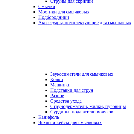
Струны для скрипки
Смычки
Мостики для смычковых
Подбородники
Аксеcсуары, комплектующие для смычковых
Звукосиматели для смычковых
Колки
Машинки
Подставки для струн
Разное
Средства ухода
Струнодержатели, жилки, пуговицы
Сурдины, подавители волчков
Канифоль
Чехлы и кейсы для смычковых