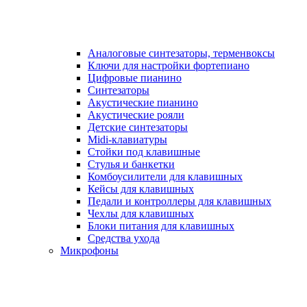
Аналоговые синтезаторы, терменвоксы
Ключи для настройки фортепиано
Цифровые пианино
Синтезаторы
Акустические пианино
Акустические рояли
Детские синтезаторы
Midi-клавиатуры
Стойки под клавишные
Стулья и банкетки
Комбоусилители для клавишных
Кейсы для клавишных
Педали и контроллеры для клавишных
Чехлы для клавишных
Блоки питания для клавишных
Средства ухода
Микрофоны