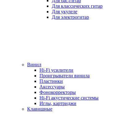
Для бас-гитар
Для классических гитар
Для укулеле
Для электрогитар
Винил
Hi-Fi усилители
Проигрыватели винила
Пластинки
Аксессуары
Фонокорректоры
Hi-Fi акустические системы
Иглы, картриджи
Клавишные