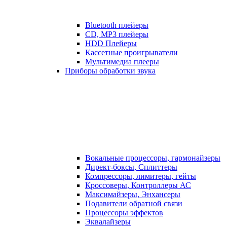
Bluetooth плейеры
CD, MP3 плейеры
HDD Плейеры
Кассетные проигрыватели
Мультимедиа плееры
Приборы обработки звука
Вокальные процессоры, гармонайзеры
Директ-боксы, Сплиттеры
Компрессоры, лимитеры, гейты
Кроссоверы, Контроллеры АС
Максимайзеры, Энхансеры
Подавители обратной связи
Процессоры эффектов
Эквалайзеры