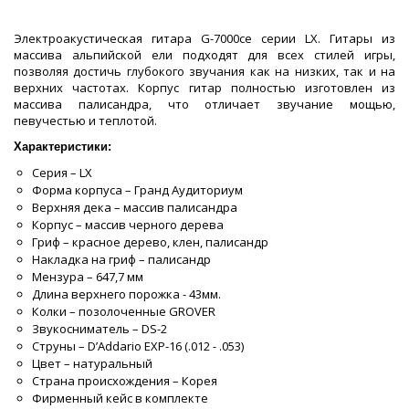
Электроакустическая гитара G-7000cе серии LX. Гитары из
массива альпийской ели подходят для всех стилей игры,
позволяя достичь глубокого звучания как на низких, так и на
верхних частотах. Корпус гитар полностью изготовлен из
массива палисандра, что отличает звучание мощью,
певучестью и теплотой.
Характеристики:
Серия – LX
Форма корпуса – Гранд Аудиториум
Верхняя дека – массив палисандра
Корпус – массив черного дерева
Гриф – красное дерево, клен, палисандр
Накладка на гриф – палисандр
Мензура – 647,7 мм
Длина верхнего порожка - 43мм.
Колки – позолоченные GROVER
Звукосниматель – DS-2
Струны – D’Addario EXP-16 (.012 - .053)
Цвет – натуральный
Страна происхождения – Корея
Фирменный кейс в комплекте