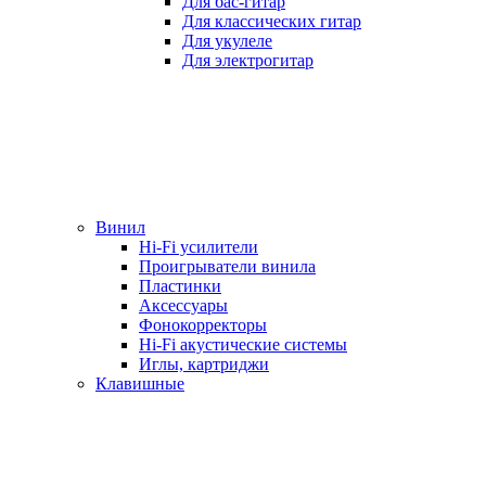
Для бас-гитар
Для классических гитар
Для укулеле
Для электрогитар
Винил
Hi-Fi усилители
Проигрыватели винила
Пластинки
Аксессуары
Фонокорректоры
Hi-Fi акустические системы
Иглы, картриджи
Клавишные