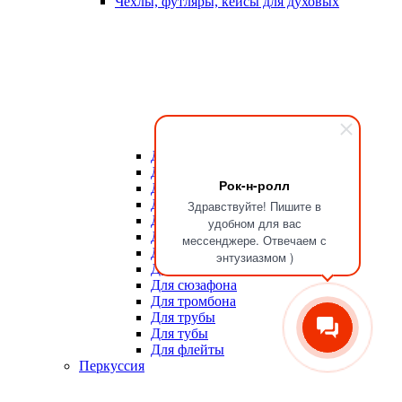
Чехлы, футляры, кейсы для духовых
Для мундштуков
Для тростей
Рок-н-ролл
Для альта
Для баритона
Здравствуйте! Пишите в
Для валторны
удобном для вас
Для гобоя
мессенджере. Отвечаем с
Для кларнета
энтузиазмом )
Для саксофона
Для сюзафона
Для тромбона
Для трубы
Для тубы
Для флейты
Перкуссия