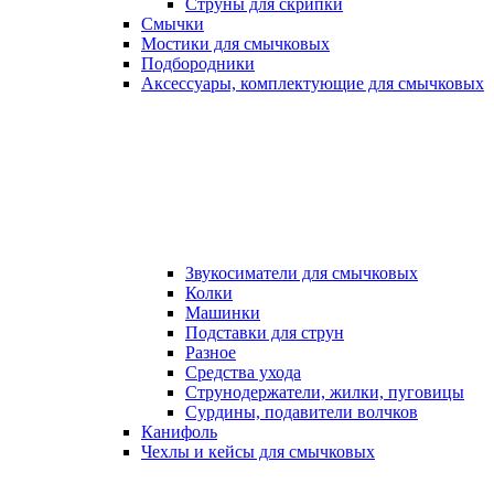
Струны для скрипки
Смычки
Мостики для смычковых
Подбородники
Аксеcсуары, комплектующие для смычковых
Звукосиматели для смычковых
Колки
Машинки
Подставки для струн
Разное
Средства ухода
Струнодержатели, жилки, пуговицы
Сурдины, подавители волчков
Канифоль
Чехлы и кейсы для смычковых