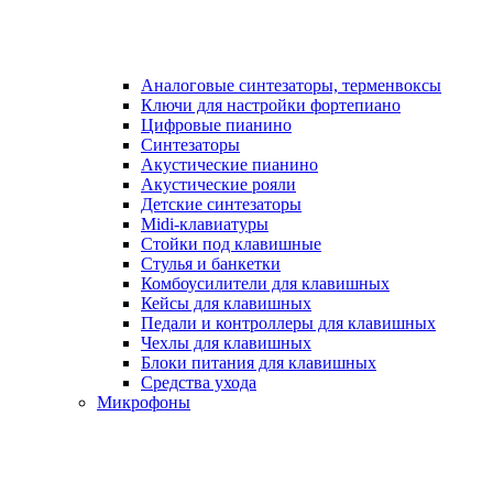
Аналоговые синтезаторы, терменвоксы
Ключи для настройки фортепиано
Цифровые пианино
Синтезаторы
Акустические пианино
Акустические рояли
Детские синтезаторы
Midi-клавиатуры
Стойки под клавишные
Стулья и банкетки
Комбоусилители для клавишных
Кейсы для клавишных
Педали и контроллеры для клавишных
Чехлы для клавишных
Блоки питания для клавишных
Средства ухода
Микрофоны