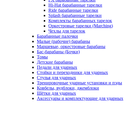
Hi-Hat барабанные тарелки
Ride барабанные тарелки
Splash барабанные тарелки
Комплекты барабанных тарелок
Оркестровые тарелки (Marching)
Чехлы для тарелок
Барабанные палочки
Малые (рабочие) барабаны
Маршевые, оркестровые барабаны
Бас-барабаны (Бочки)
Томы
Детские барабаны
Педали для ударных
Стойки и переходники для ударных
Стулья для ударных
Тренировочные ударные установки и пэды
Ковбелы, вудблоки, джемблоки
Щётки для ударных
Аксесcуары и комплектующие для ударных