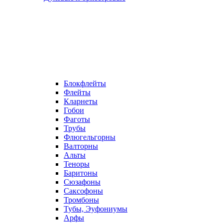
Блокфлейты
Флейты
Кларнеты
Гобои
Фаготы
Трубы
Флюгельгорны
Валторны
Альты
Теноры
Баритоны
Сюзафоны
Саксофоны
Тромбоны
Тубы, Эуфониумы
Арфы