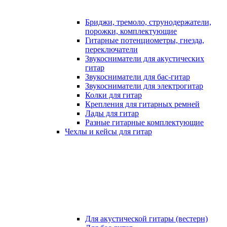
Бриджи, тремоло, струнодержатели,
порожки, комплектующие
Гитарные потенциометры, гнезда,
переключатели
Звукосниматели для акустических
гитар
Звукосниматели для бас-гитар
Звукосниматели для электрогитар
Колки для гитар
Крепления для гитарных ремней
Лады для гитар
Разные гитарные комплектующие
Чехлы и кейсы для гитар
Для акустической гитары (вестерн)