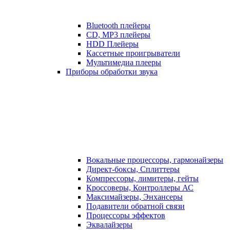
Bluetooth плейеры
CD, MP3 плейеры
HDD Плейеры
Кассетные проигрыватели
Мультимедиа плееры
Приборы обработки звука
Вокальные процессоры, гармонайзеры
Директ-боксы, Сплиттеры
Компрессоры, лимитеры, гейты
Кроссоверы, Контроллеры АС
Максимайзеры, Энхансеры
Подавители обратной связи
Процессоры эффектов
Эквалайзеры