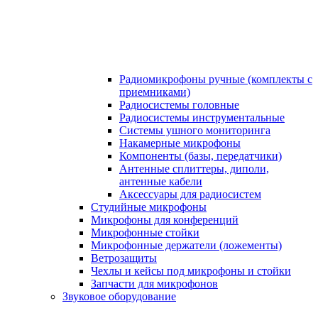
Радиомикрофоны ручные (комплекты с
приемниками)
Радиосистемы головные
Радиосистемы инструментальные
Системы ушного мониторинга
Накамерные микрофоны
Компоненты (базы, передатчики)
Антенные сплиттеры, диполи,
антенные кабели
Аксесcуары для радиосистем
Студийные микрофоны
Микрофоны для конференций
Микрофонные стойки
Микрофонные держатели (ложементы)
Ветрозащиты
Чехлы и кейсы под микрофоны и стойки
Запчасти для микрофонов
Звуковое оборудование