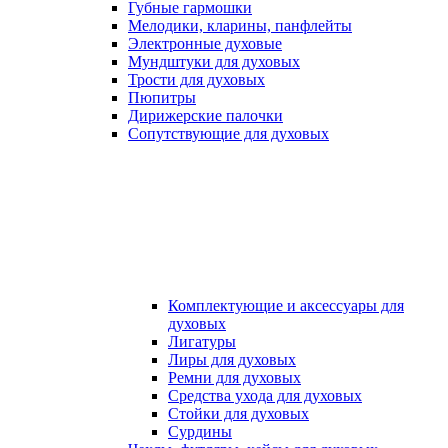
Губные гармошки
Мелодики, кларины, панфлейты
Электронные духовые
Мундштуки для духовых
Трости для духовых
Пюпитры
Дирижерские палочки
Сопутствующие для духовых
Комплектующие и аксессуары для
духовых
Лигатуры
Лиры для духовых
Ремни для духовых
Средства ухода для духовых
Стойки для духовых
Сурдины