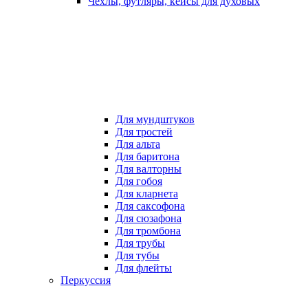
Чехлы, футляры, кейсы для духовых
Для мундштуков
Для тростей
Для альта
Для баритона
Для валторны
Для гобоя
Для кларнета
Для саксофона
Для сюзафона
Для тромбона
Для трубы
Для тубы
Для флейты
Перкуссия