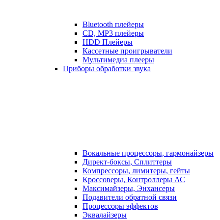
Bluetooth плейеры
CD, MP3 плейеры
HDD Плейеры
Кассетные проигрыватели
Мультимедиа плееры
Приборы обработки звука
Вокальные процессоры, гармонайзеры
Директ-боксы, Сплиттеры
Компрессоры, лимитеры, гейты
Кроссоверы, Контроллеры АС
Максимайзеры, Энхансеры
Подавители обратной связи
Процессоры эффектов
Эквалайзеры