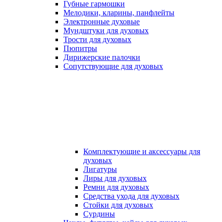
Губные гармошки
Мелодики, кларины, панфлейты
Электронные духовые
Мундштуки для духовых
Трости для духовых
Пюпитры
Дирижерские палочки
Сопутствующие для духовых
Комплектующие и аксессуары для
духовых
Лигатуры
Лиры для духовых
Ремни для духовых
Средства ухода для духовых
Стойки для духовых
Сурдины