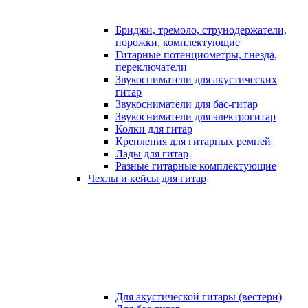
Бриджи, тремоло, струнодержатели,
порожки, комплектующие
Гитарные потенциометры, гнезда,
переключатели
Звукосниматели для акустических
гитар
Звукосниматели для бас-гитар
Звукосниматели для электрогитар
Колки для гитар
Крепления для гитарных ремней
Лады для гитар
Разные гитарные комплектующие
Чехлы и кейсы для гитар
Для акустической гитары (вестерн)