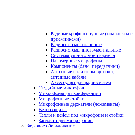
Радиомикрофоны ручные (комплекты с
приемниками)
Радиосистемы головные
Радиосистемы инструментальные
Системы ушного мониторинга
Накамерные микрофоны
Компоненты (базы, передатчики)
Антенные сплиттеры, диполи,
антенные кабели
Аксесcуары для радиосистем
Студийные микрофоны
Микрофоны для конференций
Микрофонные стойки
Микрофонные держатели (ложементы)
Ветрозащиты
Чехлы и кейсы под микрофоны и стойки
Запчасти для микрофонов
Звуковое оборудование