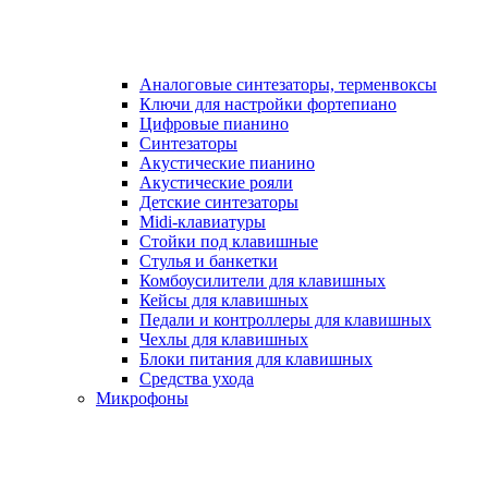
Аналоговые синтезаторы, терменвоксы
Ключи для настройки фортепиано
Цифровые пианино
Синтезаторы
Акустические пианино
Акустические рояли
Детские синтезаторы
Midi-клавиатуры
Стойки под клавишные
Стулья и банкетки
Комбоусилители для клавишных
Кейсы для клавишных
Педали и контроллеры для клавишных
Чехлы для клавишных
Блоки питания для клавишных
Средства ухода
Микрофоны