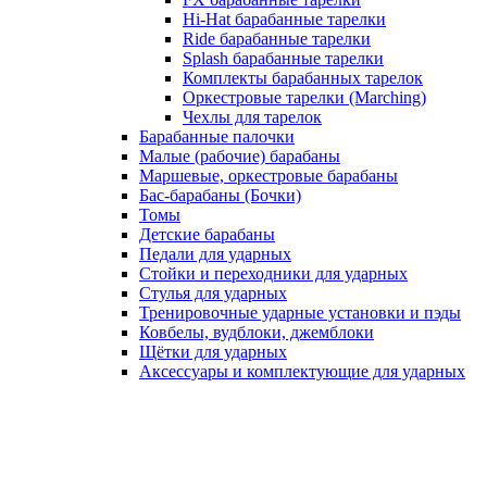
Hi-Hat барабанные тарелки
Ride барабанные тарелки
Splash барабанные тарелки
Комплекты барабанных тарелок
Оркестровые тарелки (Marching)
Чехлы для тарелок
Барабанные палочки
Малые (рабочие) барабаны
Маршевые, оркестровые барабаны
Бас-барабаны (Бочки)
Томы
Детские барабаны
Педали для ударных
Стойки и переходники для ударных
Стулья для ударных
Тренировочные ударные установки и пэды
Ковбелы, вудблоки, джемблоки
Щётки для ударных
Аксесcуары и комплектующие для ударных