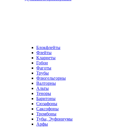
Блокфлейты
Флейты
Кларнеты
Гобои
Фаготы
Трубы
Флюгельгорны
Валторны
Альты
Теноры
Баритоны
Сюзафоны
Саксофоны
Тромбоны
Тубы, Эуфониумы
Арфы