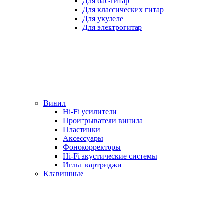
Для бас-гитар
Для классических гитар
Для укулеле
Для электрогитар
Винил
Hi-Fi усилители
Проигрыватели винила
Пластинки
Аксессуары
Фонокорректоры
Hi-Fi акустические системы
Иглы, картриджи
Клавишные