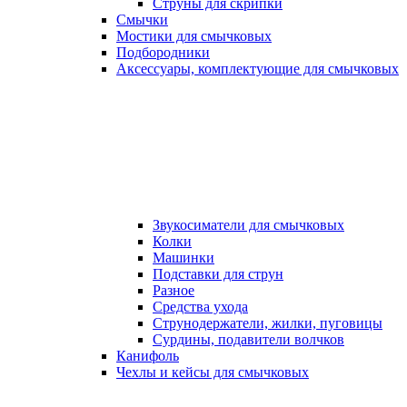
Струны для скрипки
Смычки
Мостики для смычковых
Подбородники
Аксеcсуары, комплектующие для смычковых
Звукосиматели для смычковых
Колки
Машинки
Подставки для струн
Разное
Средства ухода
Струнодержатели, жилки, пуговицы
Сурдины, подавители волчков
Канифоль
Чехлы и кейсы для смычковых