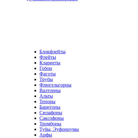
Блокфлейты
Флейты
Кларнеты
Гобои
Фаготы
Трубы
Флюгельгорны
Валторны
Альты
Теноры
Баритоны
Сюзафоны
Саксофоны
Тромбоны
Тубы, Эуфониумы
Арфы