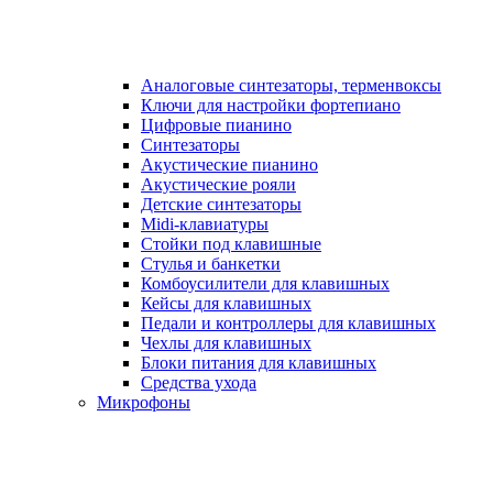
Аналоговые синтезаторы, терменвоксы
Ключи для настройки фортепиано
Цифровые пианино
Синтезаторы
Акустические пианино
Акустические рояли
Детские синтезаторы
Midi-клавиатуры
Стойки под клавишные
Стулья и банкетки
Комбоусилители для клавишных
Кейсы для клавишных
Педали и контроллеры для клавишных
Чехлы для клавишных
Блоки питания для клавишных
Средства ухода
Микрофоны