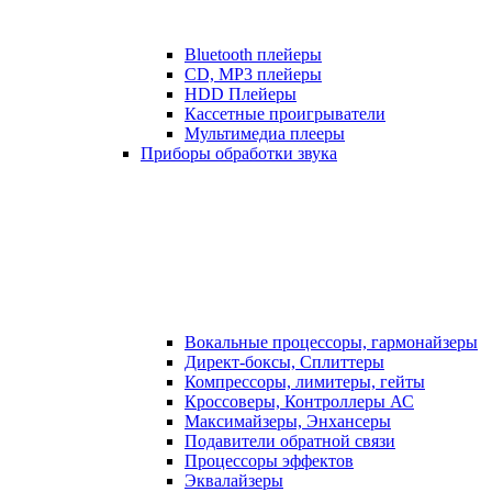
Bluetooth плейеры
CD, MP3 плейеры
HDD Плейеры
Кассетные проигрыватели
Мультимедиа плееры
Приборы обработки звука
Вокальные процессоры, гармонайзеры
Директ-боксы, Сплиттеры
Компрессоры, лимитеры, гейты
Кроссоверы, Контроллеры АС
Максимайзеры, Энхансеры
Подавители обратной связи
Процессоры эффектов
Эквалайзеры