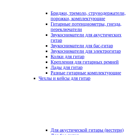
Бриджи, тремоло, струнодержатели,
порожки, комплектующие
Гитарные потенциометры, гнезда,
переключатели
Звукосниматели для акустических
гитар
Звукосниматели для бас-гитар
Звукосниматели для электрогитар
Колки для гитар
Крепления для гитарных ремней
Лады для гитар
Разные гитарные комплектующие
Чехлы и кейсы для гитар
Для акустической гитары (вестерн)