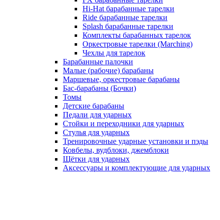
Hi-Hat барабанные тарелки
Ride барабанные тарелки
Splash барабанные тарелки
Комплекты барабанных тарелок
Оркестровые тарелки (Marching)
Чехлы для тарелок
Барабанные палочки
Малые (рабочие) барабаны
Маршевые, оркестровые барабаны
Бас-барабаны (Бочки)
Томы
Детские барабаны
Педали для ударных
Стойки и переходники для ударных
Стулья для ударных
Тренировочные ударные установки и пэды
Ковбелы, вудблоки, джемблоки
Щётки для ударных
Аксесcуары и комплектующие для ударных