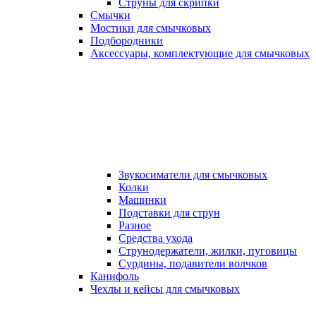
Струны для скрипки
Смычки
Мостики для смычковых
Подбородники
Аксеcсуары, комплектующие для смычковых
Звукосиматели для смычковых
Колки
Машинки
Подставки для струн
Разное
Средства ухода
Струнодержатели, жилки, пуговицы
Сурдины, подавители волчков
Канифоль
Чехлы и кейсы для смычковых