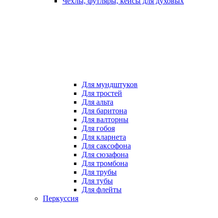
Чехлы, футляры, кейсы для духовых
Для мундштуков
Для тростей
Для альта
Для баритона
Для валторны
Для гобоя
Для кларнета
Для саксофона
Для сюзафона
Для тромбона
Для трубы
Для тубы
Для флейты
Перкуссия