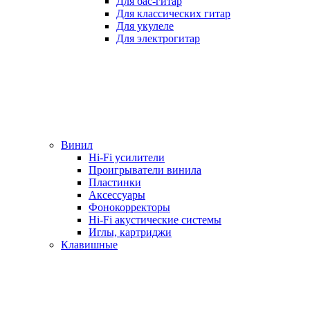
Для бас-гитар
Для классических гитар
Для укулеле
Для электрогитар
Винил
Hi-Fi усилители
Проигрыватели винила
Пластинки
Аксессуары
Фонокорректоры
Hi-Fi акустические системы
Иглы, картриджи
Клавишные