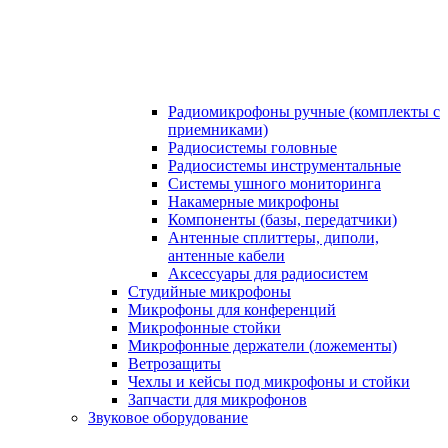
Радиомикрофоны ручные (комплекты с
приемниками)
Радиосистемы головные
Радиосистемы инструментальные
Системы ушного мониторинга
Накамерные микрофоны
Компоненты (базы, передатчики)
Антенные сплиттеры, диполи,
антенные кабели
Аксесcуары для радиосистем
Студийные микрофоны
Микрофоны для конференций
Микрофонные стойки
Микрофонные держатели (ложементы)
Ветрозащиты
Чехлы и кейсы под микрофоны и стойки
Запчасти для микрофонов
Звуковое оборудование