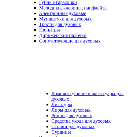
Губные гармошки
Мелодики, кларины, панфлейты
Электронные духовые
Мундштуки для духовых
Трости для духовых
Пюпитры
Дирижерские палочки
Сопутствующие для духовых
Комплектующие и аксессуары для
духовых
Лигатуры
Лиры для духовых
Ремни для духовых
Средства ухода для духовых
Стойки для духовых
Сурдины