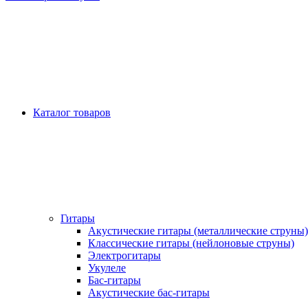
Каталог товаров
Гитары
Акустические гитары (металлические струны)
Классические гитары (нейлоновые струны)
Электрогитары
Укулеле
Бас-гитары
Акустические бас-гитары