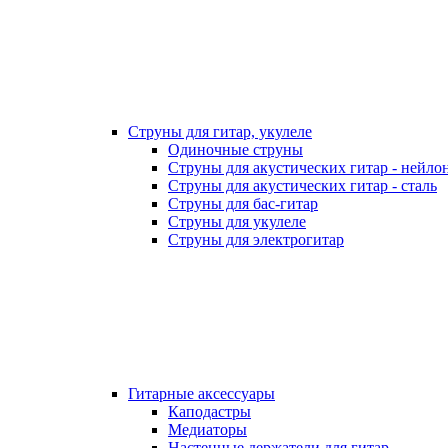
Струны для гитар, укулеле
Одиночные струны
Струны для акустических гитар - нейло
Струны для акустических гитар - сталь
Струны для бас-гитар
Струны для укулеле
Струны для электрогитар
Гитарные аксессуары
Каподастры
Медиаторы
Настенные держатели для гитар