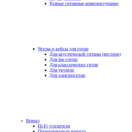
Разные гитарные комплектующие
Чехлы и кейсы для гитар
Для акустической гитары (вестерн)
Для бас-гитар
Для классических гитар
Для укулеле
Для электрогитар
Винил
Hi-Fi усилители
Проигрыватели винила