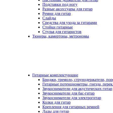
Подставки под ногу
Разные аксессуары для гитар
Ремни для гитар
Слайды
Средства для ухода за гитарами
Стойки гитарные
Стулья для гитаристов
Тюнеры, камертоны, метрономы
Гитарные комплектующие
Бриджи, тремоло, струнодержатели, по
Гитарные потенциометры, гнезда, пере
Звукосниматели для акустических гитар
Звукосниматели для бас-гитар
Звукосниматели для электрогитар
Колки для гитар
Крепления для гитарных ремней
Лады для гитар