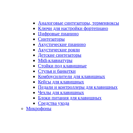
Аналоговые синтезаторы, терменвоксы
Ключи для настройки фортепиано
Цифровые пианино
Синтезаторы
Акустические пианино
Акустические рояли
Детские синтезаторы
Midi-клавиатуры
Стойки под клавишные
Стулья и банкетки
Комбоусилители для клавишных
Кейсы для клавишных
Педали и контроллеры для клавишных
Чехлы для клавишных
Блоки питания для клавишных
Средства ухода
Микрофоны