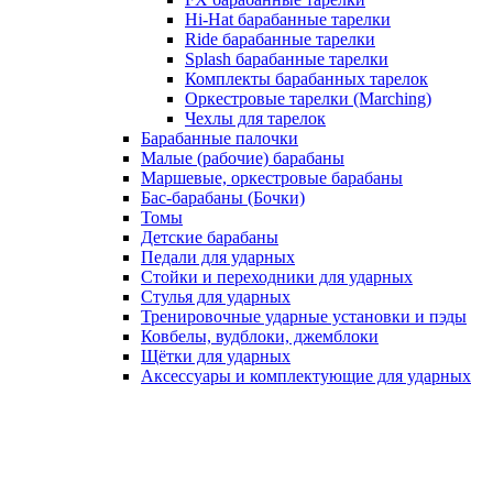
Hi-Hat барабанные тарелки
Ride барабанные тарелки
Splash барабанные тарелки
Комплекты барабанных тарелок
Оркестровые тарелки (Marching)
Чехлы для тарелок
Барабанные палочки
Малые (рабочие) барабаны
Маршевые, оркестровые барабаны
Бас-барабаны (Бочки)
Томы
Детские барабаны
Педали для ударных
Стойки и переходники для ударных
Стулья для ударных
Тренировочные ударные установки и пэды
Ковбелы, вудблоки, джемблоки
Щётки для ударных
Аксесcуары и комплектующие для ударных