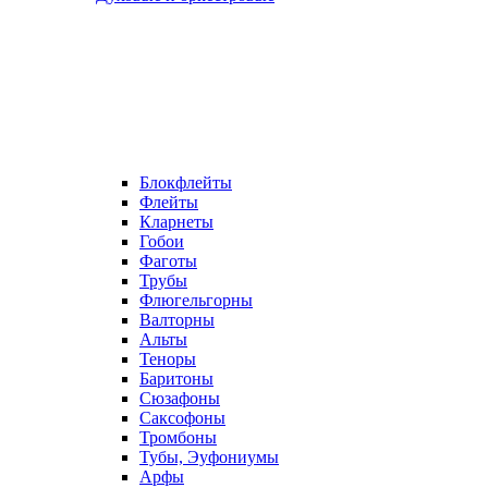
Блокфлейты
Флейты
Кларнеты
Гобои
Фаготы
Трубы
Флюгельгорны
Валторны
Альты
Теноры
Баритоны
Сюзафоны
Саксофоны
Тромбоны
Тубы, Эуфониумы
Арфы