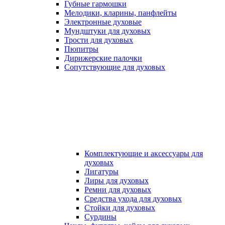
Губные гармошки
Мелодики, кларины, панфлейты
Электронные духовые
Мундштуки для духовых
Трости для духовых
Пюпитры
Дирижерские палочки
Сопутствующие для духовых
Комплектующие и аксессуары для
духовых
Лигатуры
Лиры для духовых
Ремни для духовых
Средства ухода для духовых
Стойки для духовых
Сурдины