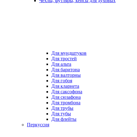
Чехлы, футляры, кейсы для духовых
Для мундштуков
Для тростей
Для альта
Для баритона
Для валторны
Для гобоя
Для кларнета
Для саксофона
Для сюзафона
Для тромбона
Для трубы
Для тубы
Для флейты
Перкуссия