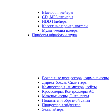
Bluetooth плейеры
CD, MP3 плейеры
HDD Плейеры
Кассетные проигрыватели
Мультимедиа плееры
Приборы обработки звука
Вокальные процессоры, гармонайзеры
Директ-боксы, Сплиттеры
Компрессоры, лимитеры, гейты
Кроссоверы, Контроллеры АС
Максимайзеры, Энхансеры
Подавители обратной связи
Процессоры эффектов
Эквалайзеры