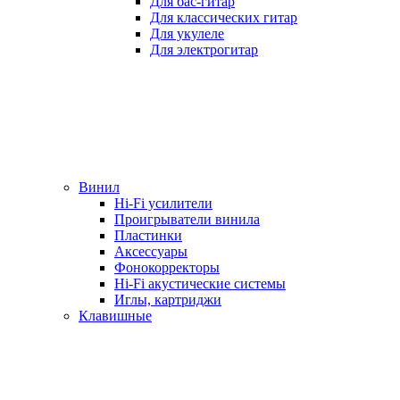
Для бас-гитар
Для классических гитар
Для укулеле
Для электрогитар
Винил
Hi-Fi усилители
Проигрыватели винила
Пластинки
Аксессуары
Фонокорректоры
Hi-Fi акустические системы
Иглы, картриджи
Клавишные