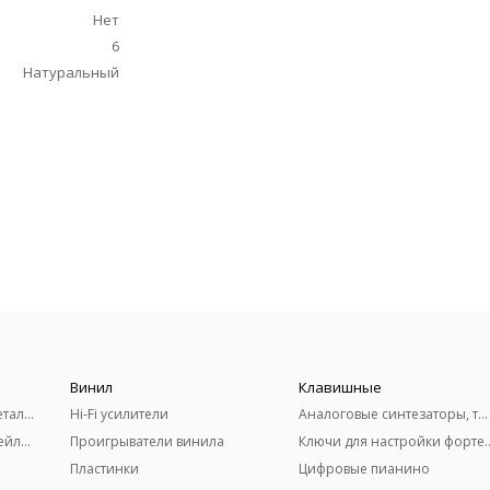
Нет
6
Натуральный
Винил
Клавишные
Акустические гитары (металлические струны)
Hi-Fi усилители
Аналоговые синтезаторы, терменвоксы
Классические гитары (нейлоновые струны)
Проигрыватели винила
Ключи для настро
Пластинки
Цифровые пианино