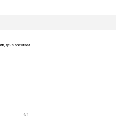
сив, дека-овенгкол
4/4