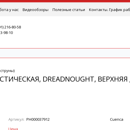
бота у нас
Видеообзоры
Полезные статьи
Контакты. График ра
91) 216-80-58
53-98-10
 струны)
КУСТИЧЕСКАЯ, DREADNOUGHT, ВЕРХНЯЯ 
Артикул:
РН000037912
Cuenca
Цена