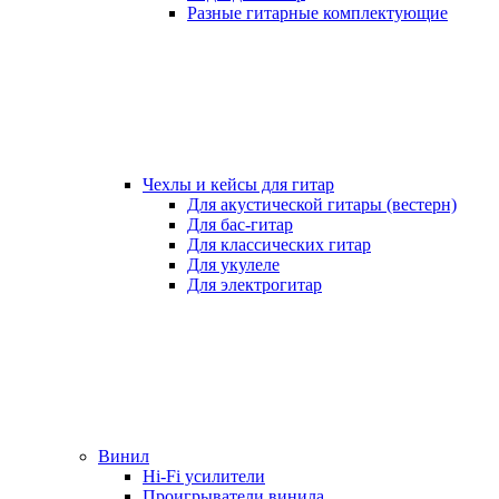
Разные гитарные комплектующие
Чехлы и кейсы для гитар
Для акустической гитары (вестерн)
Для бас-гитар
Для классических гитар
Для укулеле
Для электрогитар
Винил
Hi-Fi усилители
Проигрыватели винила