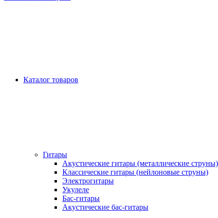
Каталог товаров
Гитары
Акустические гитары (металлические струны)
Классические гитары (нейлоновые струны)
Электрогитары
Укулеле
Бас-гитары
Акустические бас-гитары