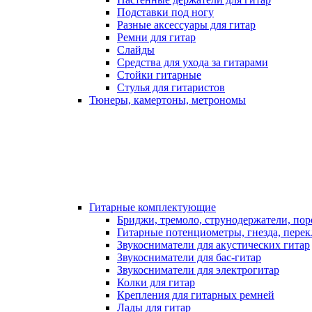
Подставки под ногу
Разные аксессуары для гитар
Ремни для гитар
Слайды
Средства для ухода за гитарами
Стойки гитарные
Стулья для гитаристов
Тюнеры, камертоны, метрономы
Гитарные комплектующие
Бриджи, тремоло, струнодержатели, по
Гитарные потенциометры, гнезда, пере
Звукосниматели для акустических гитар
Звукосниматели для бас-гитар
Звукосниматели для электрогитар
Колки для гитар
Крепления для гитарных ремней
Лады для гитар