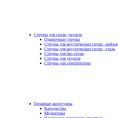
Струны для гитар, укулеле
Одиночные струны
Струны для акустических гитар - нейло
Струны для акустических гитар - сталь
Струны для бас-гитар
Струны для укулеле
Струны для электрогитар
Гитарные аксессуары
Каподастры
Медиаторы
Настенные держатели для гитар