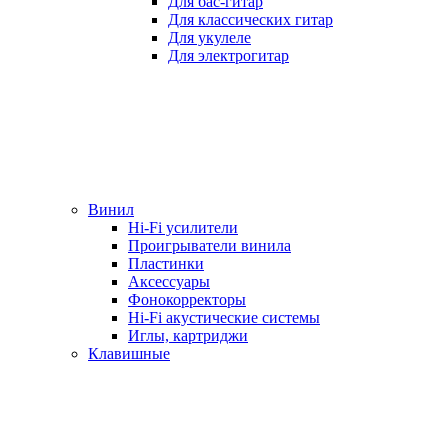
Для бас-гитар
Для классических гитар
Для укулеле
Для электрогитар
Винил
Hi-Fi усилители
Проигрыватели винила
Пластинки
Аксессуары
Фонокорректоры
Hi-Fi акустические системы
Иглы, картриджи
Клавишные