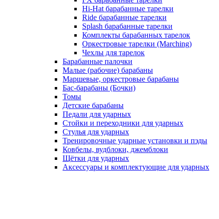
Hi-Hat барабанные тарелки
Ride барабанные тарелки
Splash барабанные тарелки
Комплекты барабанных тарелок
Оркестровые тарелки (Marching)
Чехлы для тарелок
Барабанные палочки
Малые (рабочие) барабаны
Маршевые, оркестровые барабаны
Бас-барабаны (Бочки)
Томы
Детские барабаны
Педали для ударных
Стойки и переходники для ударных
Стулья для ударных
Тренировочные ударные установки и пэды
Ковбелы, вудблоки, джемблоки
Щётки для ударных
Аксесcуары и комплектующие для ударных