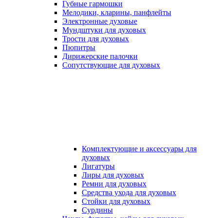
Губные гармошки
Мелодики, кларины, панфлейты
Электронные духовые
Мундштуки для духовых
Трости для духовых
Пюпитры
Дирижерские палочки
Сопутствующие для духовых
Комплектующие и аксессуары для
духовых
Лигатуры
Лиры для духовых
Ремни для духовых
Средства ухода для духовых
Стойки для духовых
Сурдины