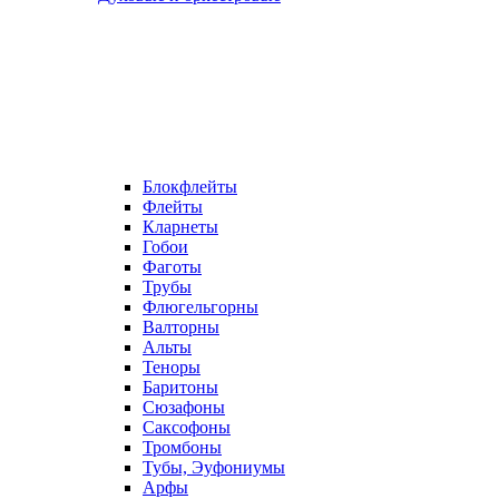
Блокфлейты
Флейты
Кларнеты
Гобои
Фаготы
Трубы
Флюгельгорны
Валторны
Альты
Теноры
Баритоны
Сюзафоны
Саксофоны
Тромбоны
Тубы, Эуфониумы
Арфы