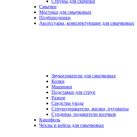
Струны для скрипки
Смычки
Мостики для смычковых
Подбородники
Аксеcсуары, комплектующие для смычковых
Звукосиматели для смычковых
Колки
Машинки
Подставки для струн
Разное
Средства ухода
Струнодержатели, жилки, пуговицы
Сурдины, подавители волчков
Канифоль
Чехлы и кейсы для смычковых