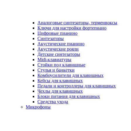
Аналоговые синтезаторы, терменвоксы
Ключи для настройки фортепиано
Цифровые пианино
Синтезаторы
Акустические пианино
Акустические рояли
Детские синтезаторы
Midi-клавиатуры
Стойки под клавишные
Стулья и банкетки
Комбоусилители для клавишных
Кейсы для клавишных
Педали и контроллеры для клавишных
Чехлы для клавишных
Блоки питания для клавишных
Средства ухода
Микрофоны