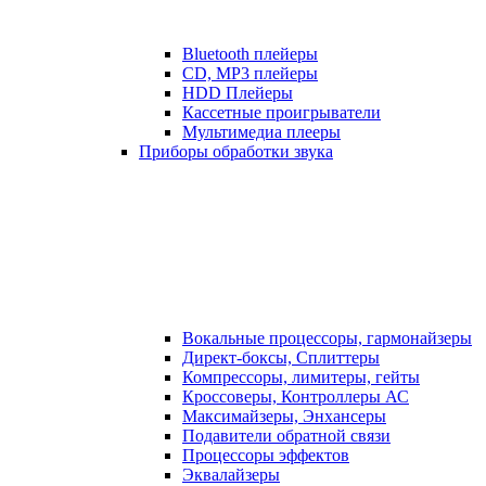
Bluetooth плейеры
CD, MP3 плейеры
HDD Плейеры
Кассетные проигрыватели
Мультимедиа плееры
Приборы обработки звука
Вокальные процессоры, гармонайзеры
Директ-боксы, Сплиттеры
Компрессоры, лимитеры, гейты
Кроссоверы, Контроллеры АС
Максимайзеры, Энхансеры
Подавители обратной связи
Процессоры эффектов
Эквалайзеры