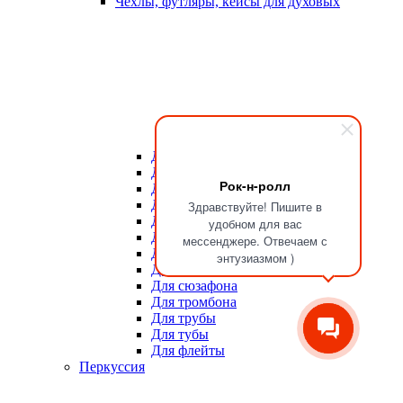
Чехлы, футляры, кейсы для духовых
Для мундштуков
Для тростей
Рок-н-ролл
Для альта
Для баритона
Здравствуйте! Пишите в
Для валторны
удобном для вас
Для гобоя
мессенджере. Отвечаем с
Для кларнета
энтузиазмом )
Для саксофона
Для сюзафона
Для тромбона
Для трубы
Для тубы
Для флейты
Перкуссия