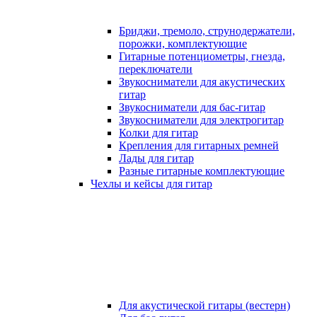
Бриджи, тремоло, струнодержатели,
порожки, комплектующие
Гитарные потенциометры, гнезда,
переключатели
Звукосниматели для акустических
гитар
Звукосниматели для бас-гитар
Звукосниматели для электрогитар
Колки для гитар
Крепления для гитарных ремней
Лады для гитар
Разные гитарные комплектующие
Чехлы и кейсы для гитар
Для акустической гитары (вестерн)