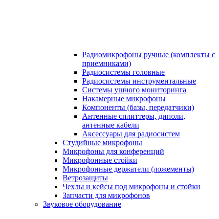
Радиомикрофоны ручные (комплекты с
приемниками)
Радиосистемы головные
Радиосистемы инструментальные
Системы ушного мониторинга
Накамерные микрофоны
Компоненты (базы, передатчики)
Антенные сплиттеры, диполи,
антенные кабели
Аксесcуары для радиосистем
Студийные микрофоны
Микрофоны для конференций
Микрофонные стойки
Микрофонные держатели (ложементы)
Ветрозащиты
Чехлы и кейсы под микрофоны и стойки
Запчасти для микрофонов
Звуковое оборудование