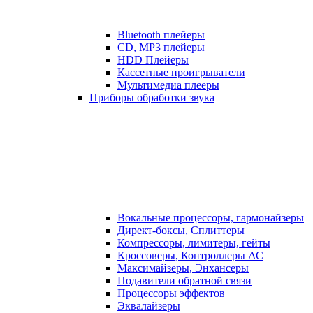
Bluetooth плейеры
CD, MP3 плейеры
HDD Плейеры
Кассетные проигрыватели
Мультимедиа плееры
Приборы обработки звука
Вокальные процессоры, гармонайзеры
Директ-боксы, Сплиттеры
Компрессоры, лимитеры, гейты
Кроссоверы, Контроллеры АС
Максимайзеры, Энхансеры
Подавители обратной связи
Процессоры эффектов
Эквалайзеры