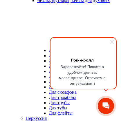
Чехлы, футляры, кейсы для духовых
Для мундштуков
Для тростей
Рок-н-ролл
Для альта
Для баритона
Здравствуйте! Пишите в
Для валторны
удобном для вас
Для гобоя
мессенджере. Отвечаем с
Для кларнета
энтузиазмом )
Для саксофона
Для сюзафона
Для тромбона
Для трубы
Для тубы
Для флейты
Перкуссия