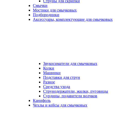
Струны для скрипки
Смычки
Мостики для смычковых
Подбородники
Аксеcсуары, комплектующие для смычковых
Звукосиматели для смычковых
Колки
Машинки
Подставки для струн
Разное
Средства ухода
Струнодержатели, жилки, пуговицы
Сурдины, подавители волчков
Канифоль
Чехлы и кейсы для смычковых