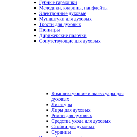
Губные гармошки
Мелодики, кларины, панфлейты
Электронные духовые
Мундштуки для духовых
Трости для духовых
Пюпитры
Дирижерские палочки
Сопутствующие для духовых
Комплектующие и аксессуары для
духовых
Лигатуры
Лиры для духовых
Ремни для духовых
Средства ухода для духовых
Стойки для духовых
Сурдины