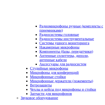
Радиомикрофоны ручные (комплекты с
приемниками)
Радиосистемы головные
Радиосистемы инструментальные
Системы ушного мониторинга
Накамерные микрофоны
Компоненты (базы, передатчики)
Антенные сплиттеры, диполи,
антенные кабели
Аксесcуары для радиосистем
Студийные микрофоны
Микрофоны для конференций
Микрофонные стойки
Микрофонные держатели (ложементы)
Ветрозащиты
Чехлы и кейсы под микрофоны и стойки
Запчасти для микрофонов
Звуковое оборудование