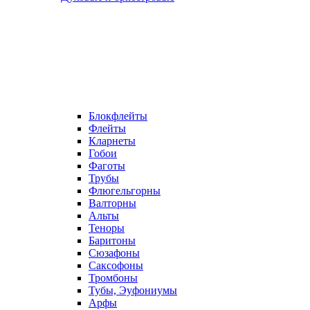
Блокфлейты
Флейты
Кларнеты
Гобои
Фаготы
Трубы
Флюгельгорны
Валторны
Альты
Теноры
Баритоны
Сюзафоны
Саксофоны
Тромбоны
Тубы, Эуфониумы
Арфы