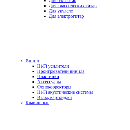
Для бас-гитар
Для классических гитар
Для укулеле
Для электрогитар
Винил
Hi-Fi усилители
Проигрыватели винила
Пластинки
Аксессуары
Фонокорректоры
Hi-Fi акустические системы
Иглы, картриджи
Клавишные