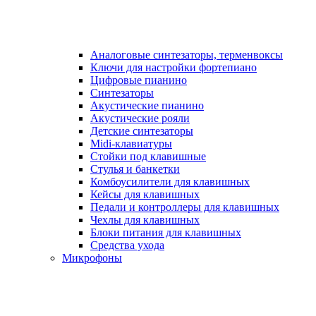
Аналоговые синтезаторы, терменвоксы
Ключи для настройки фортепиано
Цифровые пианино
Синтезаторы
Акустические пианино
Акустические рояли
Детские синтезаторы
Midi-клавиатуры
Стойки под клавишные
Стулья и банкетки
Комбоусилители для клавишных
Кейсы для клавишных
Педали и контроллеры для клавишных
Чехлы для клавишных
Блоки питания для клавишных
Средства ухода
Микрофоны