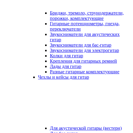
Бриджи, тремоло, струнодержатели,
порожки, комплектующие
Гитарные потенциометры, гнезда,
переключатели
Звукосниматели для акустических
гитар
Звукосниматели для бас-гитар
Звукосниматели для электрогитар
Колки для гитар
Крепления для гитарных ремней
Лады для гитар
Разные гитарные комплектующие
Чехлы и кейсы для гитар
Для акустической гитары (вестерн)