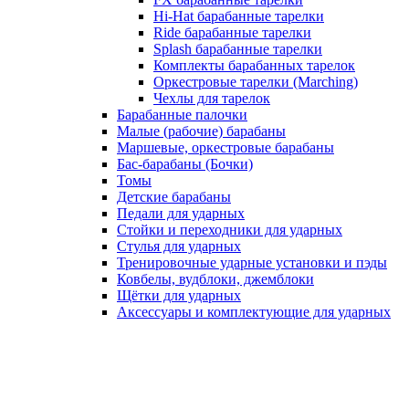
Hi-Hat барабанные тарелки
Ride барабанные тарелки
Splash барабанные тарелки
Комплекты барабанных тарелок
Оркестровые тарелки (Marching)
Чехлы для тарелок
Барабанные палочки
Малые (рабочие) барабаны
Маршевые, оркестровые барабаны
Бас-барабаны (Бочки)
Томы
Детские барабаны
Педали для ударных
Стойки и переходники для ударных
Стулья для ударных
Тренировочные ударные установки и пэды
Ковбелы, вудблоки, джемблоки
Щётки для ударных
Аксесcуары и комплектующие для ударных