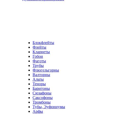
Блокфлейты
Флейты
Кларнеты
Гобои
Фаготы
Трубы
Флюгельгорны
Валторны
Альты
Теноры
Баритоны
Сюзафоны
Саксофоны
Тромбоны
Тубы, Эуфониумы
Арфы