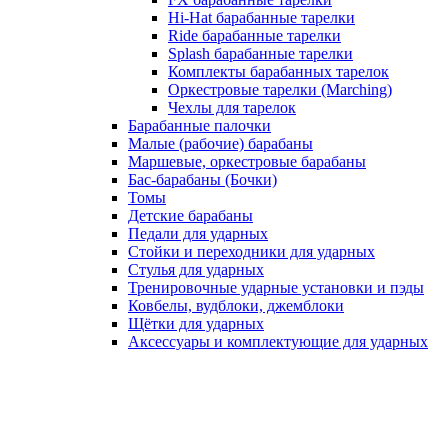
Hi-Hat барабанные тарелки
Ride барабанные тарелки
Splash барабанные тарелки
Комплекты барабанных тарелок
Оркестровые тарелки (Marching)
Чехлы для тарелок
Барабанные палочки
Малые (рабочие) барабаны
Маршевые, оркестровые барабаны
Бас-барабаны (Бочки)
Томы
Детские барабаны
Педали для ударных
Стойки и переходники для ударных
Стулья для ударных
Тренировочные ударные установки и пэды
Ковбелы, вудблоки, джемблоки
Щётки для ударных
Аксесcуары и комплектующие для ударных