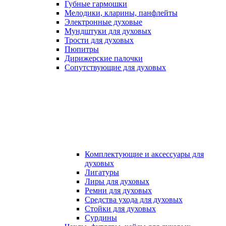
Губные гармошки
Мелодики, кларины, панфлейты
Электронные духовые
Мундштуки для духовых
Трости для духовых
Пюпитры
Дирижерские палочки
Сопутствующие для духовых
Комплектующие и аксессуары для
духовых
Лигатуры
Лиры для духовых
Ремни для духовых
Средства ухода для духовых
Стойки для духовых
Сурдины