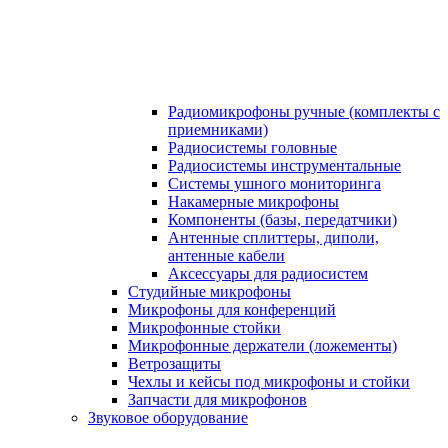
Радиомикрофоны ручные (комплекты с
приемниками)
Радиосистемы головные
Радиосистемы инструментальные
Системы ушного мониторинга
Накамерные микрофоны
Компоненты (базы, передатчики)
Антенные сплиттеры, диполи,
антенные кабели
Аксесcуары для радиосистем
Студийные микрофоны
Микрофоны для конференций
Микрофонные стойки
Микрофонные держатели (ложементы)
Ветрозащиты
Чехлы и кейсы под микрофоны и стойки
Запчасти для микрофонов
Звуковое оборудование