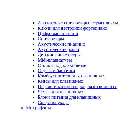
Аналоговые синтезаторы, терменвоксы
Ключи для настройки фортепиано
Цифровые пианино
Синтезаторы
Акустические пианино
Акустические рояли
Детские синтезаторы
Midi-клавиатуры
Стойки под клавишные
Стулья и банкетки
Комбоусилители для клавишных
Кейсы для клавишных
Педали и контроллеры для клавишных
Чехлы для клавишных
Блоки питания для клавишных
Средства ухода
Микрофоны