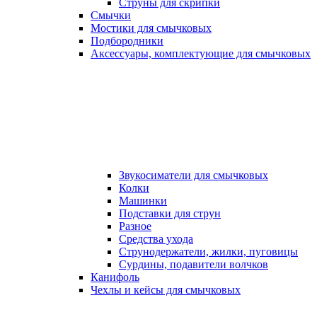
Струны для скрипки
Смычки
Мостики для смычковых
Подбородники
Аксеcсуары, комплектующие для смычковых
Звукосиматели для смычковых
Колки
Машинки
Подставки для струн
Разное
Средства ухода
Струнодержатели, жилки, пуговицы
Сурдины, подавители волчков
Канифоль
Чехлы и кейсы для смычковых