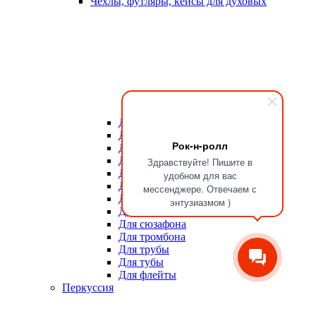
Чехлы, футляры, кейсы для духовых
Для мундштуков
Для тростей
Рок-н-ролл
Для альта
Для баритона
Здравствуйте! Пишите в
Для валторны
удобном для вас
Для гобоя
мессенджере. Отвечаем с
Для кларнета
энтузиазмом )
Для саксофона
Для сюзафона
Для тромбона
Для трубы
Для тубы
Для флейты
Перкуссия