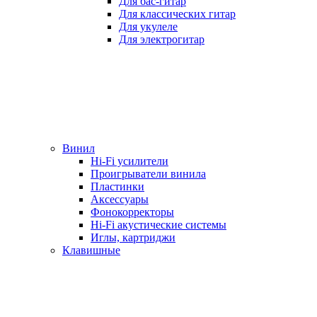
Для бас-гитар
Для классических гитар
Для укулеле
Для электрогитар
Винил
Hi-Fi усилители
Проигрыватели винила
Пластинки
Аксессуары
Фонокорректоры
Hi-Fi акустические системы
Иглы, картриджи
Клавишные