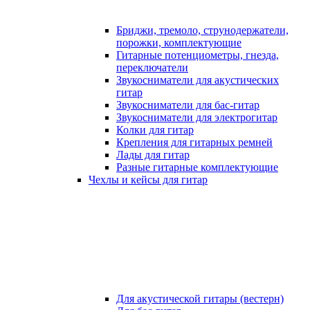
Бриджи, тремоло, струнодержатели,
порожки, комплектующие
Гитарные потенциометры, гнезда,
переключатели
Звукосниматели для акустических
гитар
Звукосниматели для бас-гитар
Звукосниматели для электрогитар
Колки для гитар
Крепления для гитарных ремней
Лады для гитар
Разные гитарные комплектующие
Чехлы и кейсы для гитар
Для акустической гитары (вестерн)