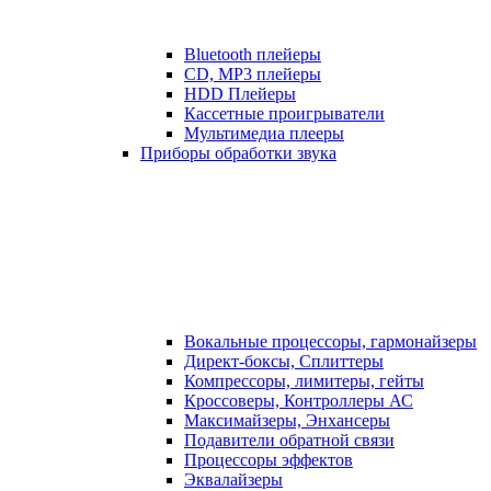
Bluetooth плейеры
CD, MP3 плейеры
HDD Плейеры
Кассетные проигрыватели
Мультимедиа плееры
Приборы обработки звука
Вокальные процессоры, гармонайзеры
Директ-боксы, Сплиттеры
Компрессоры, лимитеры, гейты
Кроссоверы, Контроллеры АС
Максимайзеры, Энхансеры
Подавители обратной связи
Процессоры эффектов
Эквалайзеры