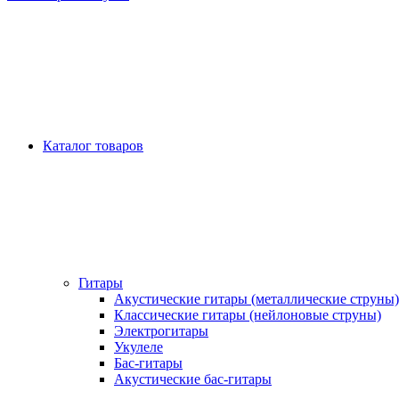
Каталог товаров
Гитары
Акустические гитары (металлические струны)
Классические гитары (нейлоновые струны)
Электрогитары
Укулеле
Бас-гитары
Акустические бас-гитары