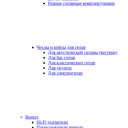
Разные гитарные комплектующие
Чехлы и кейсы для гитар
Для акустической гитары (вестерн)
Для бас-гитар
Для классических гитар
Для укулеле
Для электрогитар
Винил
Hi-Fi усилители
Проигрыватели винила