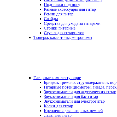
Подставки под ногу
Разные аксессуары для гитар
Ремни для гитар
Слайды
Средства для ухода за гитарами
Стойки гитарные
Стулья для гитаристов
Тюнеры, камертоны, метрономы
Гитарные комплектующие
Бриджи, тремоло, струнодержатели, по
Гитарные потенциометры, гнезда, пере
Звукосниматели для акустических гитар
Звукосниматели для бас-гитар
Звукосниматели для электрогитар
Колки для гитар
Крепления для гитарных ремней
Лады для гитар