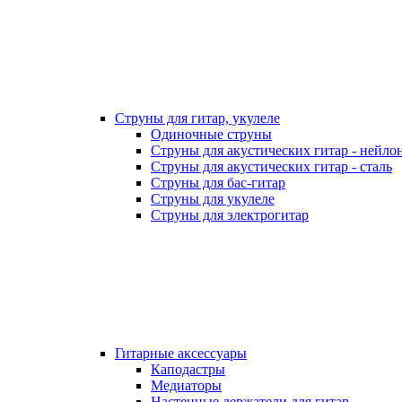
Струны для гитар, укулеле
Одиночные струны
Струны для акустических гитар - нейло
Струны для акустических гитар - сталь
Струны для бас-гитар
Струны для укулеле
Струны для электрогитар
Гитарные аксессуары
Каподастры
Медиаторы
Настенные держатели для гитар