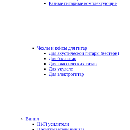
Разные гитарные комплектующие
Чехлы и кейсы для гитар
Для акустической гитары (вестерн)
Для бас-гитар
Для классических гитар
Для укулеле
Для электрогитар
Винил
Hi-Fi усилители
Проигрыватели винила