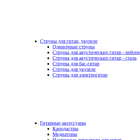
Струны для гитар, укулеле
Одиночные струны
Струны для акустических гитар - нейло
Струны для акустических гитар - сталь
Струны для бас-гитар
Струны для укулеле
Струны для электрогитар
Гитарные аксессуары
Каподастры
Медиаторы
Настенные держатели для гитар