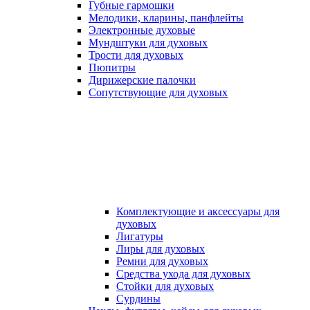
Губные гармошки
Мелодики, кларины, панфлейты
Электронные духовые
Мундштуки для духовых
Трости для духовых
Пюпитры
Дирижерские палочки
Сопутствующие для духовых
Комплектующие и аксессуары для
духовых
Лигатуры
Лиры для духовых
Ремни для духовых
Средства ухода для духовых
Стойки для духовых
Сурдины