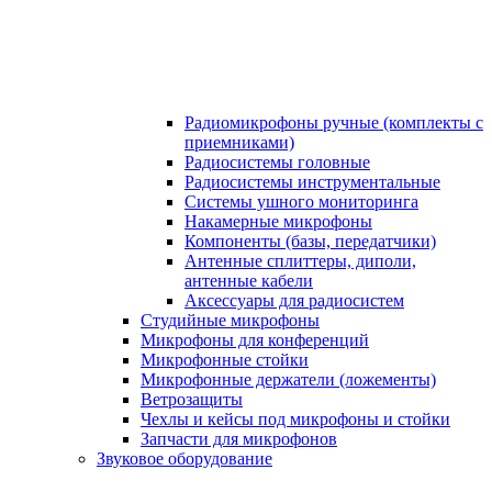
Радиомикрофоны ручные (комплекты с
приемниками)
Радиосистемы головные
Радиосистемы инструментальные
Системы ушного мониторинга
Накамерные микрофоны
Компоненты (базы, передатчики)
Антенные сплиттеры, диполи,
антенные кабели
Аксесcуары для радиосистем
Студийные микрофоны
Микрофоны для конференций
Микрофонные стойки
Микрофонные держатели (ложементы)
Ветрозащиты
Чехлы и кейсы под микрофоны и стойки
Запчасти для микрофонов
Звуковое оборудование