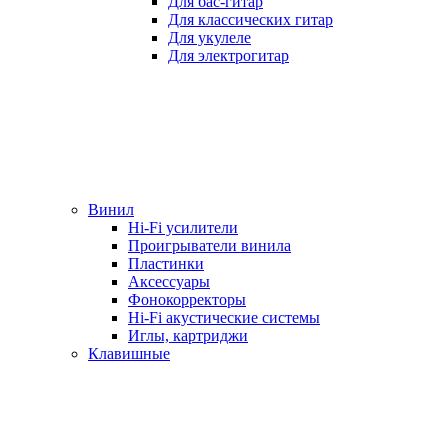
Для бас-гитар
Для классических гитар
Для укулеле
Для электрогитар
Винил
Hi-Fi усилители
Проигрыватели винила
Пластинки
Аксессуары
Фонокорректоры
Hi-Fi акустические системы
Иглы, картриджи
Клавишные