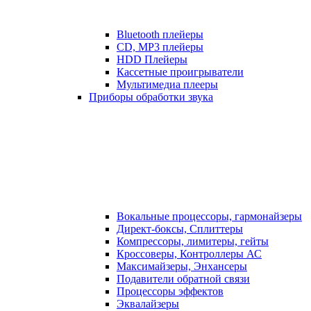
Bluetooth плейеры
CD, MP3 плейеры
HDD Плейеры
Кассетные проигрыватели
Мультимедиа плееры
Приборы обработки звука
Вокальные процессоры, гармонайзеры
Директ-боксы, Сплиттеры
Компрессоры, лимитеры, гейты
Кроссоверы, Контроллеры АС
Максимайзеры, Энхансеры
Подавители обратной связи
Процессоры эффектов
Эквалайзеры