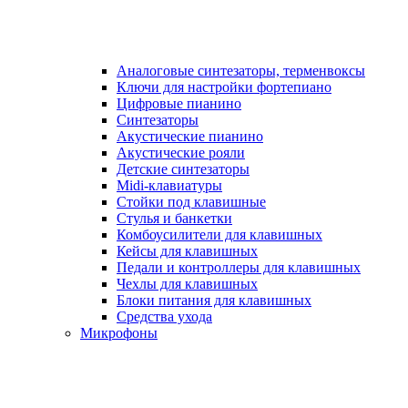
Аналоговые синтезаторы, терменвоксы
Ключи для настройки фортепиано
Цифровые пианино
Синтезаторы
Акустические пианино
Акустические рояли
Детские синтезаторы
Midi-клавиатуры
Стойки под клавишные
Стулья и банкетки
Комбоусилители для клавишных
Кейсы для клавишных
Педали и контроллеры для клавишных
Чехлы для клавишных
Блоки питания для клавишных
Средства ухода
Микрофоны