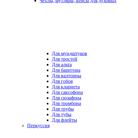
Чехлы, футляры, кейсы для духовых
Для мундштуков
Для тростей
Для альта
Для баритона
Для валторны
Для гобоя
Для кларнета
Для саксофона
Для сюзафона
Для тромбона
Для трубы
Для тубы
Для флейты
Перкуссия