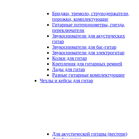
Бриджи, тремоло, струнодержатели,
порожки, комплектующие
Гитарные потенциометры, гнезда,
переключатели
Звукосниматели для акустических
гитар
Звукосниматели для бас-гитар
Звукосниматели для электрогитар
Колки для гитар
Крепления для гитарных ремней
Лады для гитар
Разные гитарные комплектующие
Чехлы и кейсы для гитар
Для акустической гитары (вестерн)