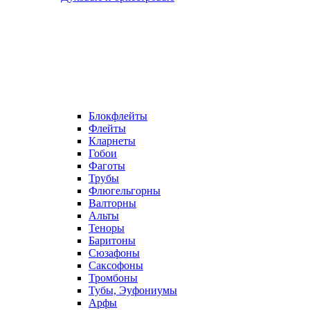
Блокфлейты
Флейты
Кларнеты
Гобои
Фаготы
Трубы
Флюгельгорны
Валторны
Альты
Теноры
Баритоны
Сюзафоны
Саксофоны
Тромбоны
Тубы, Эуфониумы
Арфы