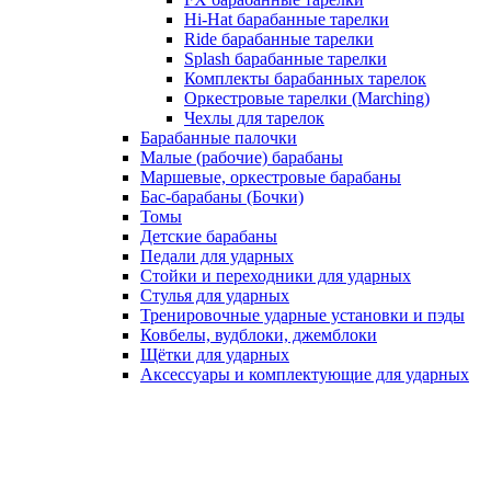
Hi-Hat барабанные тарелки
Ride барабанные тарелки
Splash барабанные тарелки
Комплекты барабанных тарелок
Оркестровые тарелки (Marching)
Чехлы для тарелок
Барабанные палочки
Малые (рабочие) барабаны
Маршевые, оркестровые барабаны
Бас-барабаны (Бочки)
Томы
Детские барабаны
Педали для ударных
Стойки и переходники для ударных
Стулья для ударных
Тренировочные ударные установки и пэды
Ковбелы, вудблоки, джемблоки
Щётки для ударных
Аксесcуары и комплектующие для ударных