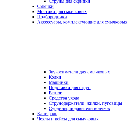
Струны для скрипки
Смычки
Мостики для смычковых
Подбородники
Аксеcсуары, комплектующие для смычковых
Звукосиматели для смычковых
Колки
Машинки
Подставки для струн
Разное
Средства ухода
Струнодержатели, жилки, пуговицы
Сурдины, подавители волчков
Канифоль
Чехлы и кейсы для смычковых