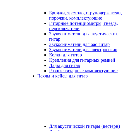
Бриджи, тремоло, струнодержатели,
порожки, комплектующие
Гитарные потенциометры, гнезда,
переключатели
Звукосниматели для акустических
гитар
Звукосниматели для бас-гитар
Звукосниматели для электрогитар
Колки для гитар
Крепления для гитарных ремней
Лады для гитар
Разные гитарные комплектующие
Чехлы и кейсы для гитар
Для акустической гитары (вестерн)