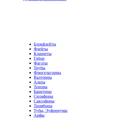
Блокфлейты
Флейты
Кларнеты
Гобои
Фаготы
Трубы
Флюгельгорны
Валторны
Альты
Теноры
Баритоны
Сюзафоны
Саксофоны
Тромбоны
Тубы, Эуфониумы
Арфы