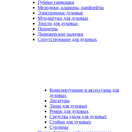
Губные гармошки
Мелодики, кларины, панфлейты
Электронные духовые
Мундштуки для духовых
Трости для духовых
Пюпитры
Дирижерские палочки
Сопутствующие для духовых
Комплектующие и аксессуары для
духовых
Лигатуры
Лиры для духовых
Ремни для духовых
Средства ухода для духовых
Стойки для духовых
Сурдины