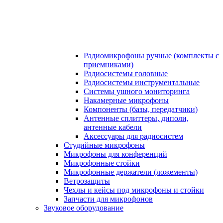
Радиомикрофоны ручные (комплекты с
приемниками)
Радиосистемы головные
Радиосистемы инструментальные
Системы ушного мониторинга
Накамерные микрофоны
Компоненты (базы, передатчики)
Антенные сплиттеры, диполи,
антенные кабели
Аксесcуары для радиосистем
Студийные микрофоны
Микрофоны для конференций
Микрофонные стойки
Микрофонные держатели (ложементы)
Ветрозащиты
Чехлы и кейсы под микрофоны и стойки
Запчасти для микрофонов
Звуковое оборудование