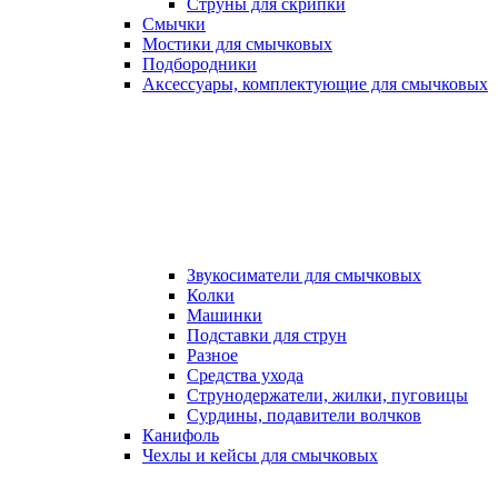
Струны для скрипки
Смычки
Мостики для смычковых
Подбородники
Аксеcсуары, комплектующие для смычковых
Звукосиматели для смычковых
Колки
Машинки
Подставки для струн
Разное
Средства ухода
Струнодержатели, жилки, пуговицы
Сурдины, подавители волчков
Канифоль
Чехлы и кейсы для смычковых