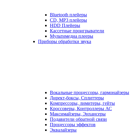
Bluetooth плейеры
CD, MP3 плейеры
HDD Плейеры
Кассетные проигрыватели
Мультимедиа плееры
Приборы обработки звука
Вокальные процессоры, гармонайзеры
Директ-боксы, Сплиттеры
Компрессоры, лимитеры, гейты
Кроссоверы, Контроллеры АС
Максимайзеры, Энхансеры
Подавители обратной связи
Процессоры эффектов
Эквалайзеры