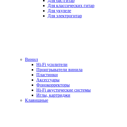
Для бас-гитар
Для классических гитар
Для укулеле
Для электрогитар
Винил
Hi-Fi усилители
Проигрыватели винила
Пластинки
Аксессуары
Фонокорректоры
Hi-Fi акустические системы
Иглы, картриджи
Клавишные