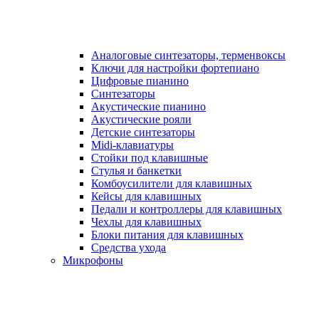
Аналоговые синтезаторы, терменвоксы
Ключи для настройки фортепиано
Цифровые пианино
Синтезаторы
Акустические пианино
Акустические рояли
Детские синтезаторы
Midi-клавиатуры
Стойки под клавишные
Стулья и банкетки
Комбоусилители для клавишных
Кейсы для клавишных
Педали и контроллеры для клавишных
Чехлы для клавишных
Блоки питания для клавишных
Средства ухода
Микрофоны