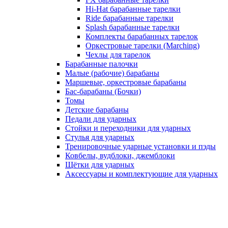
Hi-Hat барабанные тарелки
Ride барабанные тарелки
Splash барабанные тарелки
Комплекты барабанных тарелок
Оркестровые тарелки (Marching)
Чехлы для тарелок
Барабанные палочки
Малые (рабочие) барабаны
Маршевые, оркестровые барабаны
Бас-барабаны (Бочки)
Томы
Детские барабаны
Педали для ударных
Стойки и переходники для ударных
Стулья для ударных
Тренировочные ударные установки и пэды
Ковбелы, вудблоки, джемблоки
Щётки для ударных
Аксесcуары и комплектующие для ударных