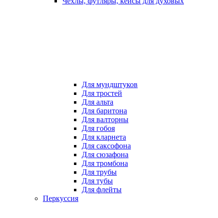
Чехлы, футляры, кейсы для духовых
Для мундштуков
Для тростей
Для альта
Для баритона
Для валторны
Для гобоя
Для кларнета
Для саксофона
Для сюзафона
Для тромбона
Для трубы
Для тубы
Для флейты
Перкуссия