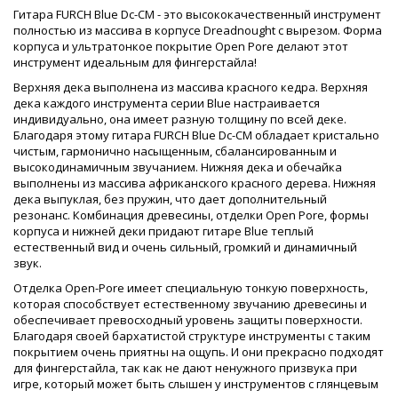
Гитара FURCH Blue Dc-CM - это высококачественный инструмент
полностью из массива в корпусе Dreadnought с вырезом. Форма
корпуса и ультратонкое покрытие Open Pore делают этот
инструмент идеальным для фингерстайла!
Верхняя дека выполнена из массива красного кедра. Верхняя
дека каждого инструмента серии Blue настраивается
индивидуально, она имеет разную толщину по всей деке.
Благодаря этому гитара FURCH Blue Dc-CM обладает кристально
чистым, гармонично насыщенным, сбалансированным и
высокодинамичным звучанием. Нижняя дека и обечайка
выполнены из массива африканского красного дерева. Нижняя
дека выпуклая, без пружин, что дает дополнительный
резонанс. Комбинация древесины, отделки Open Pore, формы
корпуса и нижней деки придают гитаре Blue теплый
естественный вид и очень сильный, громкий и динамичный
звук.
Отделка Open-Pore имеет специальную тонкую поверхность,
которая способствует естественному звучанию древесины и
обеспечивает превосходный уровень защиты поверхности.
Благодаря своей бархатистой структуре инструменты с таким
покрытием очень приятны на ощупь. И они прекрасно подходят
для фингерстайла, так как не дают ненужного призвука при
игре, который может быть слышен у инструментов с глянцевым