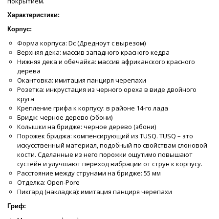
покрытием.
Характеристики:
Корпус:
Форма корпуса: Dc (Дредноут с вырезом)
Верхняя дека: массив западного красного кедра
Нижняя дека и обечайка: массив африканского красного
дерева
Окантовка: имитация панциря черепахи
Розетка: инкрустация из черного ореха в виде двойного
круга
Крепление грифа к корпусу: в районе 14-го лада
Бридж: черное дерево (эбони)
Колышки на бридже: черное дерево (эбони)
Порожек бриджа: компенсирующий из TUSQ. TUSQ – это
искусственный материал, подобный по свойствам слоновой
кости. Сделанные из него порожки ощутимо повышают
сустейн и улучшают переход вибрации от струн к корпусу.
Расстояние между струнами на бридже: 55 мм
Отделка: Open-Pore
Пикгард (накладка): имитация панциря черепахи
Гриф: