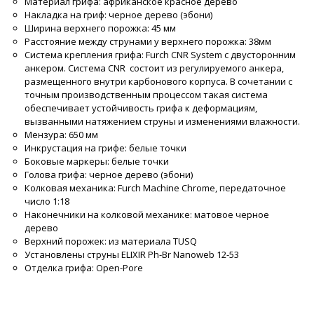
Материал грифа: африканское красное дерево
Накладка на гриф: черное дерево (эбони)
Ширина верхнего порожка: 45 мм
Расстояние между струнами у верхнего порожка: 38мм
Система крепления грифа: Furch CNR System с двусторонним
анкером. Система CNR состоит из регулируемого анкера,
размещенного внутри карбонового корпуса. В сочетании с
точным производственным процессом такая система
обеспечивает устойчивость грифа к деформациям,
вызванными натяжением струны и изменениями влажности.
Мензура: 650 мм
Инкрустация на грифе: белые точки
Боковые маркеры: белые точки
Голова грифа: черное дерево (эбони)
Колковая механика: Furch Machine Chrome, передаточное
число 1:18
Наконечники на колковой механике: матовое черное
дерево
Верхний порожек: из материала TUSQ
Установлены струны ELIXIR Ph-Br Nanoweb 12-53
Отделка грифа: Open-Pore