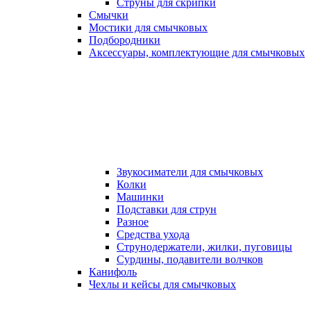
Струны для скрипки
Смычки
Мостики для смычковых
Подбородники
Аксеcсуары, комплектующие для смычковых
Звукосиматели для смычковых
Колки
Машинки
Подставки для струн
Разное
Средства ухода
Струнодержатели, жилки, пуговицы
Сурдины, подавители волчков
Канифоль
Чехлы и кейсы для смычковых