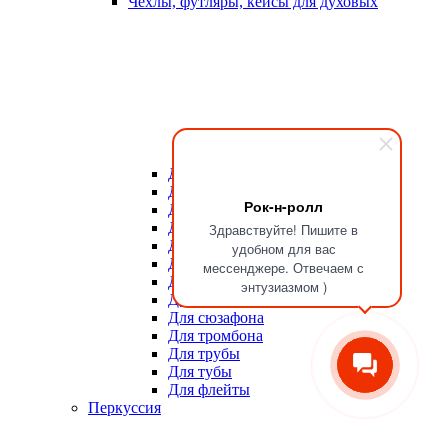
Чехлы, футляры, кейсы для духовых
Для мундштуков
Для тростей
Рок-н-ролл
Для альта
Для баритона
Здравствуйте! Пишите в
Для валторны
удобном для вас
Для гобоя
мессенджере. Отвечаем с
Для кларнета
энтузиазмом )
Для саксофона
Для сюзафона
Для тромбона
Для трубы
Для тубы
Для флейты
Перкуссия