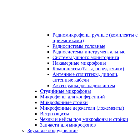
Радиомикрофоны ручные (комплекты с
приемниками)
Радиосистемы головные
Радиосистемы инструментальные
Системы ушного мониторинга
Накамерные микрофоны
Компоненты (базы, передатчики)
Антенные сплиттеры, диполи,
антенные кабели
Аксесcуары для радиосистем
Студийные микрофоны
Микрофоны для конференций
Микрофонные стойки
Микрофонные держатели (ложементы)
Ветрозащиты
Чехлы и кейсы под микрофоны и стойки
Запчасти для микрофонов
Звуковое оборудование