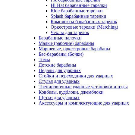
Hi-Hat барабанные тарелки
Ride барабанные тарелки
Splash барабанные тарелки
Комплекты барабанных тарелок
Оркестровые тарелки (Marching)
Чехлы для тарелок
Барабанные палочки
Малые (рабочие) барабаны
Маршевые, оркестровые барабаны
Бас-барабаны (Бочки)
Томы
Детские барабаны
Педали для ударных
Стойки и переходники для ударных
Стулья для ударных
Тренировочные ударные установки и пэды
Ковбелы, вудблоки, джемблоки
Щётки для ударных
Аксесcуары и комплектующие для ударных