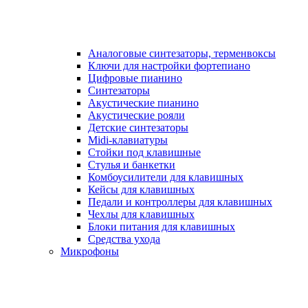
Аналоговые синтезаторы, терменвоксы
Ключи для настройки фортепиано
Цифровые пианино
Синтезаторы
Акустические пианино
Акустические рояли
Детские синтезаторы
Midi-клавиатуры
Стойки под клавишные
Стулья и банкетки
Комбоусилители для клавишных
Кейсы для клавишных
Педали и контроллеры для клавишных
Чехлы для клавишных
Блоки питания для клавишных
Средства ухода
Микрофоны