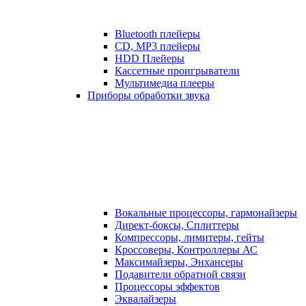
Bluetooth плейеры
CD, MP3 плейеры
HDD Плейеры
Кассетные проигрыватели
Мультимедиа плееры
Приборы обработки звука
Вокальные процессоры, гармонайзеры
Директ-боксы, Сплиттеры
Компрессоры, лимитеры, гейты
Кроссоверы, Контроллеры АС
Максимайзеры, Энхансеры
Подавители обратной связи
Процессоры эффектов
Эквалайзеры