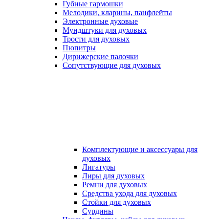
Губные гармошки
Мелодики, кларины, панфлейты
Электронные духовые
Мундштуки для духовых
Трости для духовых
Пюпитры
Дирижерские палочки
Сопутствующие для духовых
Комплектующие и аксессуары для
духовых
Лигатуры
Лиры для духовых
Ремни для духовых
Средства ухода для духовых
Стойки для духовых
Сурдины