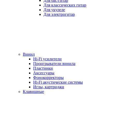
Для бас-гитар
Для классических гитар
Для укулеле
Для электрогитар
Винил
Hi-Fi усилители
Проигрыватели винила
Пластинки
Аксессуары
Фонокорректоры
Hi-Fi акустические системы
Иглы, картриджи
Клавишные