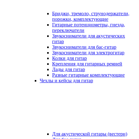
Бриджи, тремоло, струнодержатели,
порожки, комплектующие
Гитарные потенциометры, гнезда,
переключатели
Звукосниматели для акустических
гитар
Звукосниматели для бас-гитар
Звукосниматели для электрогитар
Колки для гитар
Крепления для гитарных ремней
Лады для гитар
Разные гитарные комплектующие
Чехлы и кейсы для гитар
Для акустической гитары (вестерн)