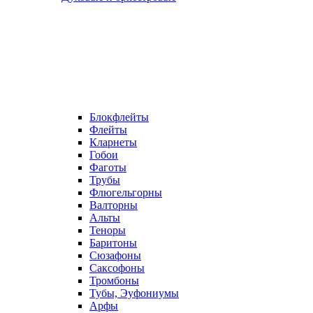
Блокфлейты
Флейты
Кларнеты
Гобои
Фаготы
Трубы
Флюгельгорны
Валторны
Альты
Теноры
Баритоны
Сюзафоны
Саксофоны
Тромбоны
Тубы, Эуфониумы
Арфы