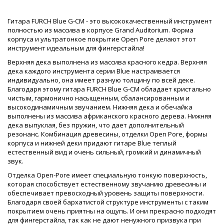
Гитара FURCH Blue G-CM - это высококачественный инструмент
полностью из массива в корпусе Grand Auditorium. Форма
корпуса и ультратонкое покрытие Open Pore делают этот
инструмент идеальным для фингерстайла!
Верхняя дека выполнена из массива красного кедра. Верхняя
дека каждого инструмента серии Blue настраивается
индивидуально, она имеет разную толщину по всей деке.
Благодаря этому гитара FURCH Blue G-CM обладает кристально
чистым, гармонично насыщенным, сбалансированным и
высокодинамичным звучанием. Нижняя дека и обечайка
выполнены из массива африканского красного дерева. Нижняя
дека выпуклая, без пружин, что дает дополнительный
резонанс. Комбинация древесины, отделки Open Pore, формы
корпуса и нижней деки придают гитаре Blue теплый
естественный вид и очень сильный, громкий и динамичный
звук.
Отделка Open-Pore имеет специальную тонкую поверхность,
которая способствует естественному звучанию древесины и
обеспечивает превосходный уровень защиты поверхности.
Благодаря своей бархатистой структуре инструменты с таким
покрытием очень приятны на ощупь. И они прекрасно подходят
для фингерстайла, так как не дают ненужного призвука при