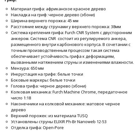
Материал грифа: африканское красное дерево
Накладка на гриф: черное дерево (эбони)
Ширина верхнего порожка: 45 мм
Расстояние между струнами у верхнего порожка: 38мм
Система крепления грифа: Furch CNR System с двусторонним
анкером. Система CNR состоит из регулируемого анкера,
размещенного внутри карбонового корпуса. В сочетании с
точным производственным процессом такая система
обеспечивает устойчивость грифа к деформациям,
вызванными натяжением струны и изменениями влажности.
Мензура: 650 мм
Инкрустация на грифе: белые точки
Боковые маркеры: белые точки
Голова грифа: черное дерево (эбони)
Колковая механика: Furch Machine Chrome, передаточное
число 1:18
Наконечники на колковой механике: матовое черное
дерево
Верхний порожек: из материала TUSQ
Установлены струны ELIXIR Ph-Br Nanoweb 12-53
Отделка грифа: Open-Pore