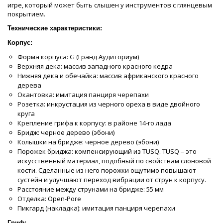
игре, который может быть слышен у инструментов с глянцевым
покрытием.
Технические характеристики:
Корпус:
Форма корпуса: G (Гранд Аудиториум)
Верхняя дека: массив западного красного кедра
Нижняя дека и обечайка: массив африканского красного
дерева
Окантовка: имитация панциря черепахи
Розетка: инкрустация из черного ореха в виде двойного
круга
Крепление грифа к корпусу: в районе 14-го лада
Бридж: черное дерево (эбони)
Колышки на бридже: черное дерево (эбони)
Порожек бриджа: компенсирующий из TUSQ. TUSQ – это
искусственный материал, подобный по свойствам слоновой
кости. Сделанные из него порожки ощутимо повышают
сустейн и улучшают переход вибрации от струн к корпусу.
Расстояние между струнами на бридже: 55 мм
Отделка: Open-Pore
Пикгард (накладка): имитация панциря черепахи
Гриф: