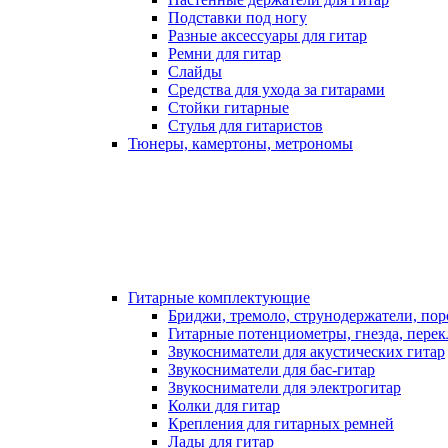
Подставки под ногу
Разные аксессуары для гитар
Ремни для гитар
Слайды
Средства для ухода за гитарами
Стойки гитарные
Стулья для гитаристов
Тюнеры, камертоны, метрономы
Гитарные комплектующие
Бриджи, тремоло, струнодержатели, по
Гитарные потенциометры, гнезда, пере
Звукосниматели для акустических гитар
Звукосниматели для бас-гитар
Звукосниматели для электрогитар
Колки для гитар
Крепления для гитарных ремней
Лады для гитар