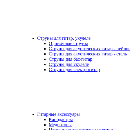
Струны для гитар, укулеле
Одиночные струны
Струны для акустических гитар - нейло
Струны для акустических гитар - сталь
Струны для бас-гитар
Струны для укулеле
Струны для электрогитар
Гитарные аксессуары
Каподастры
Медиаторы
Настенные держатели для гитар