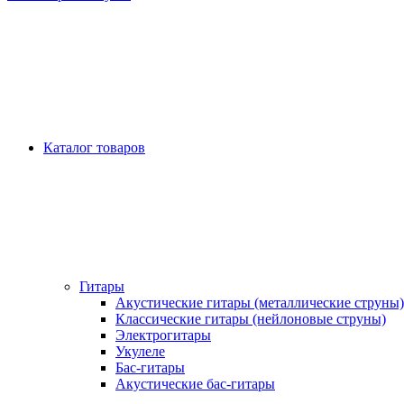
Каталог товаров
Гитары
Акустические гитары (металлические струны)
Классические гитары (нейлоновые струны)
Электрогитары
Укулеле
Бас-гитары
Акустические бас-гитары