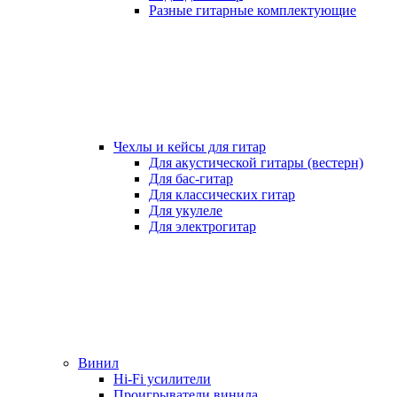
Разные гитарные комплектующие
Чехлы и кейсы для гитар
Для акустической гитары (вестерн)
Для бас-гитар
Для классических гитар
Для укулеле
Для электрогитар
Винил
Hi-Fi усилители
Проигрыватели винила