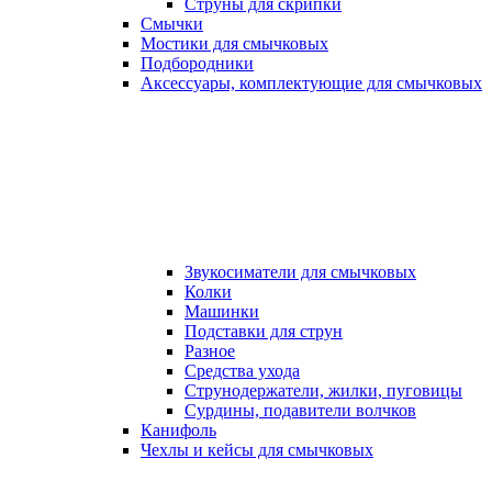
Струны для скрипки
Смычки
Мостики для смычковых
Подбородники
Аксеcсуары, комплектующие для смычковых
Звукосиматели для смычковых
Колки
Машинки
Подставки для струн
Разное
Средства ухода
Струнодержатели, жилки, пуговицы
Сурдины, подавители волчков
Канифоль
Чехлы и кейсы для смычковых