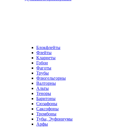
Блокфлейты
Флейты
Кларнеты
Гобои
Фаготы
Трубы
Флюгельгорны
Валторны
Альты
Теноры
Баритоны
Сюзафоны
Саксофоны
Тромбоны
Тубы, Эуфониумы
Арфы