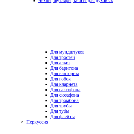
Чехлы, футляры, кейсы для духовых
Для мундштуков
Для тростей
Для альта
Для баритона
Для валторны
Для гобоя
Для кларнета
Для саксофона
Для сюзафона
Для тромбона
Для трубы
Для тубы
Для флейты
Перкуссия