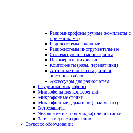
Радиомикрофоны ручные (комплекты с
приемниками)
Радиосистемы головные
Радиосистемы инструментальные
Системы ушного мониторинга
Накамерные микрофоны
Компоненты (базы, передатчики)
Антенные сплиттеры, диполи,
антенные кабели
Аксесcуары для радиосистем
Студийные микрофоны
Микрофоны для конференций
Микрофонные стойки
Микрофонные держатели (ложементы)
Ветрозащиты
Чехлы и кейсы под микрофоны и стойки
Запчасти для микрофонов
Звуковое оборудование