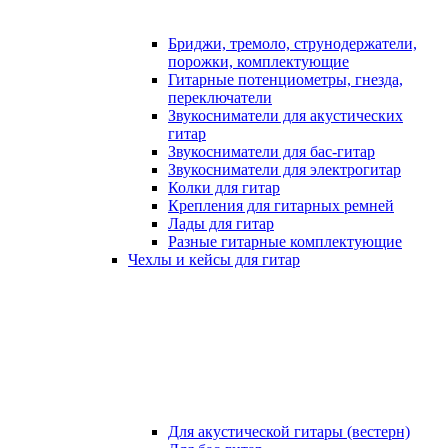
Бриджи, тремоло, струнодержатели,
порожки, комплектующие
Гитарные потенциометры, гнезда,
переключатели
Звукосниматели для акустических
гитар
Звукосниматели для бас-гитар
Звукосниматели для электрогитар
Колки для гитар
Крепления для гитарных ремней
Лады для гитар
Разные гитарные комплектующие
Чехлы и кейсы для гитар
Для акустической гитары (вестерн)