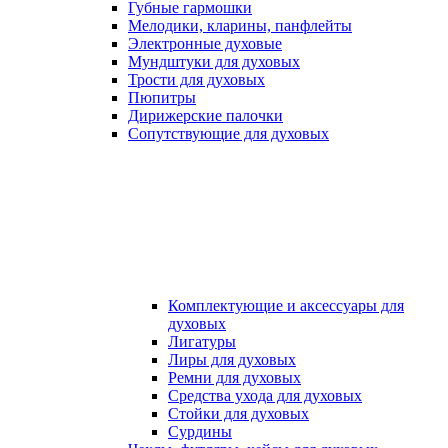
Губные гармошки
Мелодики, кларины, панфлейты
Электронные духовые
Мундштуки для духовых
Трости для духовых
Пюпитры
Дирижерские палочки
Сопутствующие для духовых
Комплектующие и аксессуары для
духовых
Лигатуры
Лиры для духовых
Ремни для духовых
Средства ухода для духовых
Стойки для духовых
Сурдины