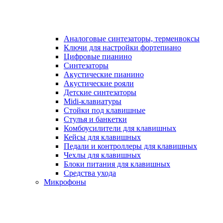
Аналоговые синтезаторы, терменвоксы
Ключи для настройки фортепиано
Цифровые пианино
Синтезаторы
Акустические пианино
Акустические рояли
Детские синтезаторы
Midi-клавиатуры
Стойки под клавишные
Стулья и банкетки
Комбоусилители для клавишных
Кейсы для клавишных
Педали и контроллеры для клавишных
Чехлы для клавишных
Блоки питания для клавишных
Средства ухода
Микрофоны