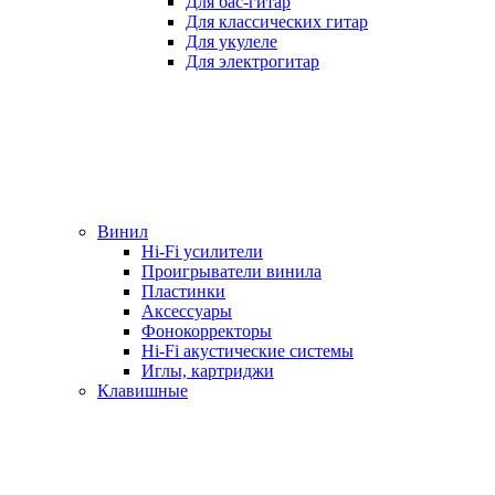
Для бас-гитар
Для классических гитар
Для укулеле
Для электрогитар
Винил
Hi-Fi усилители
Проигрыватели винила
Пластинки
Аксессуары
Фонокорректоры
Hi-Fi акустические системы
Иглы, картриджи
Клавишные