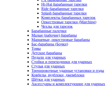
Hi-Hat барабанные тарелки
Ride барабанные тарелки
Splash барабанные тарелки
Комплекты барабанных тарелок
Оркестровые тарелки (Marching)
Чехлы для тарелок
Барабанные палочки
Малые (рабочие) барабаны
Маршевые, оркестровые барабаны
Бас-барабаны (Бочки)
Томы
Детские барабаны
Педали для ударных
Стойки и переходники для ударных
Стулья для ударных
Тренировочные ударные установки и пэды
Ковбелы, вудблоки, джемблоки
Щётки для ударных
Аксесcуары и комплектующие для ударных