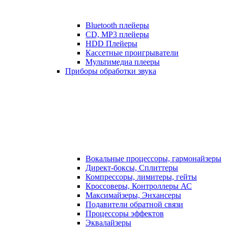
Bluetooth плейеры
CD, MP3 плейеры
HDD Плейеры
Кассетные проигрыватели
Мультимедиа плееры
Приборы обработки звука
Вокальные процессоры, гармонайзеры
Директ-боксы, Сплиттеры
Компрессоры, лимитеры, гейты
Кроссоверы, Контроллеры АС
Максимайзеры, Энхансеры
Подавители обратной связи
Процессоры эффектов
Эквалайзеры