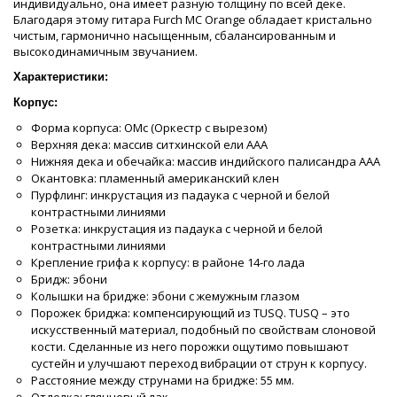
индивидуально, она имеет разную толщину по всей деке.
Благодаря этому гитара Furch MC Orange обладает кристально
чистым, гармонично насыщенным, сбалансированным и
высокодинамичным звучанием.
Характеристики:
Корпус:
Форма корпуса: OMc (Оркестр с вырезом)
Верхняя дека: массив ситхинской ели ААА
Нижняя дека и обечайка: массив индийского палисандра ААА
Окантовка: пламенный американский клен
Пурфлинг: инкрустация из падаука с черной и белой
контрастными линиями
Розетка: инкрустация из падаука с черной и белой
контрастными линиями
Крепление грифа к корпусу: в районе 14-го лада
Бридж: эбони
Колышки на бридже: эбони с жемужным глазом
Порожек бриджа: компенсирующий из TUSQ. TUSQ – это
искусственный материал, подобный по свойствам слоновой
кости. Сделанные из него порожки ощутимо повышают
сустейн и улучшают переход вибрации от струн к корпусу.
Расстояние между струнами на бридже: 55 мм.