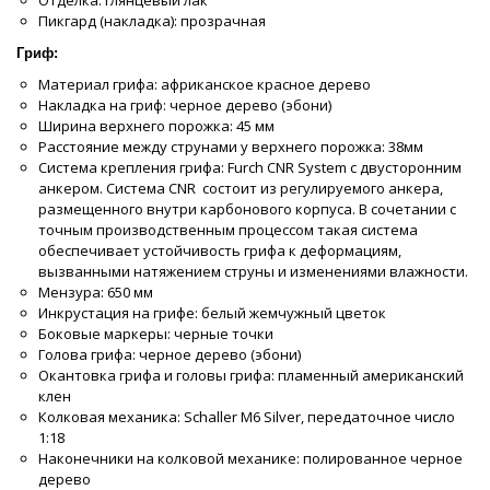
Отделка: глянцевый лак
Пикгард (накладка): прозрачная
Гриф:
Материал грифа: африканское красное дерево
Накладка на гриф: черное дерево (эбони)
Ширина верхнего порожка: 45 мм
Расстояние между струнами у верхнего порожка: 38мм
Система крепления грифа: Furch CNR System с двусторонним
анкером. Система CNR состоит из регулируемого анкера,
размещенного внутри карбонового корпуса. В сочетании с
точным производственным процессом такая система
обеспечивает устойчивость грифа к деформациям,
вызванными натяжением струны и изменениями влажности.
Мензура: 650 мм
Инкрустация на грифе: белый жемчужный цветок
Боковые маркеры: черные точки
Голова грифа: черное дерево (эбони)
Окантовка грифа и головы грифа: пламенный американский
клен
Колковая механика: Schaller M6 Silver, передаточное число
1:18
Наконечники на колковой механике: полированное черное
дерево