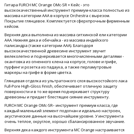
Гитара FURCH MC Orange OMc-SR + Кейс - это
высококачественный инструмент премиум-класса полностью из
массива категории ААА в корпусе Orchestra с вырезом.
Покрытие глянцевое. Комплектуется сферхпрочным фирменным
кейсом.
Верхняя дека выполнена из массива ситхинской ели категории
ААА. Нижняя дека и обечайка - из массива индийского
палисандра (также категории ААА). Благодоря
высококачественной древесине инструмент звучит
велеколепно и подчеркивается многочисленными деталями -
окантовка из огненного клена на корпусе, голове и грифе,
пурфинг и розетка из падаука, а также перламутровые
маркеры на грифе в форме цветка.
Глянцевая отделка из ультратонкого слоя высокостойкого лака
Full-Pore High-Gloss Finish, обеспечивает отличную защиту
поверхности и в то же время подчеркивает структуру
древесины и придает блестящее сияние инструменту.
FURCH MC Orange OMc-SR– инструмент премиум класса, где
каждый маленький элемент подогнан и идеально настроен,
акустические данные на высочайшем уровне. У инструмента
очень теплое, округлое, хорошо сбалансированное звучание.
Верхняя дека каждого инструмента MC Orange настраивается