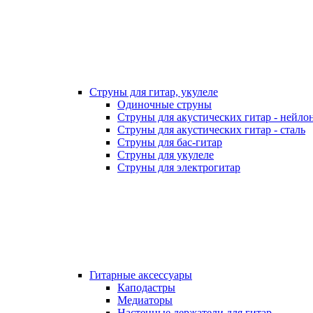
Струны для гитар, укулеле
Одиночные струны
Струны для акустических гитар - нейло
Струны для акустических гитар - сталь
Струны для бас-гитар
Струны для укулеле
Струны для электрогитар
Гитарные аксессуары
Каподастры
Медиаторы
Настенные держатели для гитар