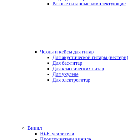
Разные гитарные комплектующие
Чехлы и кейсы для гитар
Для акустической гитары (вестерн)
Для бас-гитар
Для классических гитар
Для укулеле
Для электрогитар
Винил
Hi-Fi усилители
Проигрыватели винила