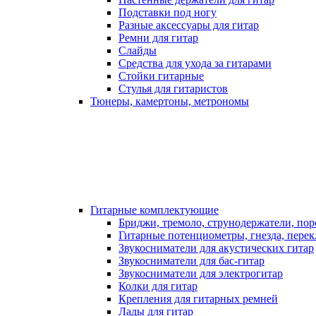
Подставки под ногу
Разные аксессуары для гитар
Ремни для гитар
Слайды
Средства для ухода за гитарами
Стойки гитарные
Стулья для гитаристов
Тюнеры, камертоны, метрономы
Гитарные комплектующие
Бриджи, тремоло, струнодержатели, по
Гитарные потенциометры, гнезда, пере
Звукосниматели для акустических гитар
Звукосниматели для бас-гитар
Звукосниматели для электрогитар
Колки для гитар
Крепления для гитарных ремней
Лады для гитар