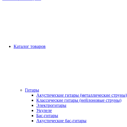
Каталог товаров
Гитары
Акустические гитары (металлические струны)
Классические гитары (нейлоновые струны)
Электрогитары
Укулеле
Бас-гитары
Акустические бас-гитары