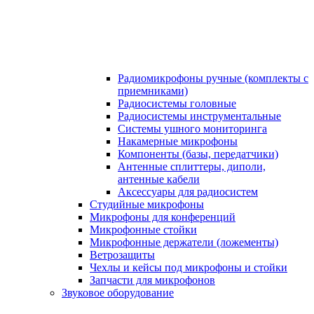
Радиомикрофоны ручные (комплекты с
приемниками)
Радиосистемы головные
Радиосистемы инструментальные
Системы ушного мониторинга
Накамерные микрофоны
Компоненты (базы, передатчики)
Антенные сплиттеры, диполи,
антенные кабели
Аксесcуары для радиосистем
Студийные микрофоны
Микрофоны для конференций
Микрофонные стойки
Микрофонные держатели (ложементы)
Ветрозащиты
Чехлы и кейсы под микрофоны и стойки
Запчасти для микрофонов
Звуковое оборудование