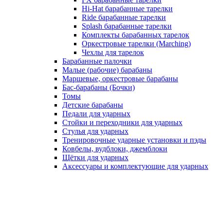
Hi-Hat барабанные тарелки
Ride барабанные тарелки
Splash барабанные тарелки
Комплекты барабанных тарелок
Оркестровые тарелки (Marching)
Чехлы для тарелок
Барабанные палочки
Малые (рабочие) барабаны
Маршевые, оркестровые барабаны
Бас-барабаны (Бочки)
Томы
Детские барабаны
Педали для ударных
Стойки и переходники для ударных
Стулья для ударных
Тренировочные ударные установки и пэды
Ковбелы, вудблоки, джемблоки
Щётки для ударных
Аксесcуары и комплектующие для ударных