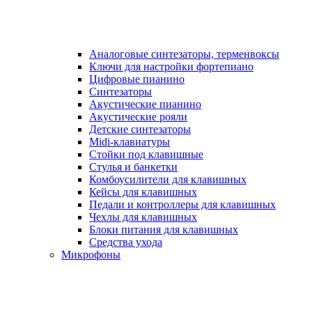
Аналоговые синтезаторы, терменвоксы
Ключи для настройки фортепиано
Цифровые пианино
Синтезаторы
Акустические пианино
Акустические рояли
Детские синтезаторы
Midi-клавиатуры
Стойки под клавишные
Стулья и банкетки
Комбоусилители для клавишных
Кейсы для клавишных
Педали и контроллеры для клавишных
Чехлы для клавишных
Блоки питания для клавишных
Средства ухода
Микрофоны