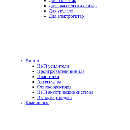
Для бас-гитар
Для классических гитар
Для укулеле
Для электрогитар
Винил
Hi-Fi усилители
Проигрыватели винила
Пластинки
Аксессуары
Фонокорректоры
Hi-Fi акустические системы
Иглы, картриджи
Клавишные