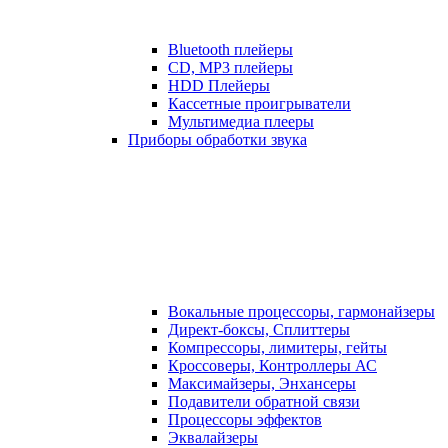
Bluetooth плейеры
CD, MP3 плейеры
HDD Плейеры
Кассетные проигрыватели
Мультимедиа плееры
Приборы обработки звука
Вокальные процессоры, гармонайзеры
Директ-боксы, Сплиттеры
Компрессоры, лимитеры, гейты
Кроссоверы, Контроллеры АС
Максимайзеры, Энхансеры
Подавители обратной связи
Процессоры эффектов
Эквалайзеры