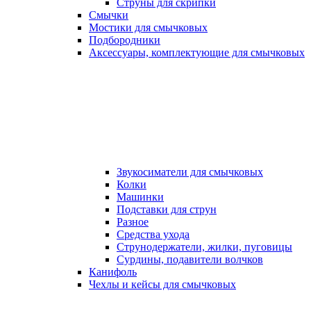
Струны для скрипки
Смычки
Мостики для смычковых
Подбородники
Аксеcсуары, комплектующие для смычковых
Звукосиматели для смычковых
Колки
Машинки
Подставки для струн
Разное
Средства ухода
Струнодержатели, жилки, пуговицы
Сурдины, подавители волчков
Канифоль
Чехлы и кейсы для смычковых