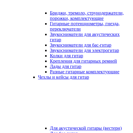
Бриджи, тремоло, струнодержатели,
порожки, комплектующие
Гитарные потенциометры, гнезда,
переключатели
Звукосниматели для акустических
гитар
Звукосниматели для бас-гитар
Звукосниматели для электрогитар
Колки для гитар
Крепления для гитарных ремней
Лады для гитар
Разные гитарные комплектующие
Чехлы и кейсы для гитар
Для акустической гитары (вестерн)