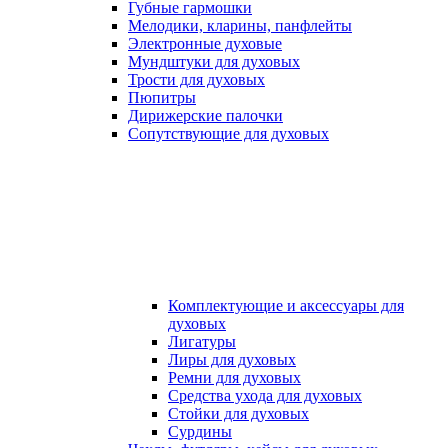
Губные гармошки
Мелодики, кларины, панфлейты
Электронные духовые
Мундштуки для духовых
Трости для духовых
Пюпитры
Дирижерские палочки
Сопутствующие для духовых
Комплектующие и аксессуары для
духовых
Лигатуры
Лиры для духовых
Ремни для духовых
Средства ухода для духовых
Стойки для духовых
Сурдины