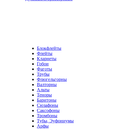
Блокфлейты
Флейты
Кларнеты
Гобои
Фаготы
Трубы
Флюгельгорны
Валторны
Альты
Теноры
Баритоны
Сюзафоны
Саксофоны
Тромбоны
Тубы, Эуфониумы
Арфы