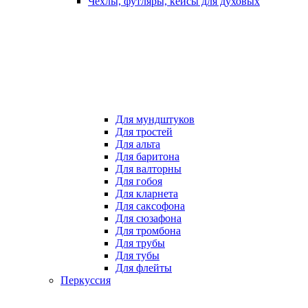
Чехлы, футляры, кейсы для духовых
Для мундштуков
Для тростей
Для альта
Для баритона
Для валторны
Для гобоя
Для кларнета
Для саксофона
Для сюзафона
Для тромбона
Для трубы
Для тубы
Для флейты
Перкуссия