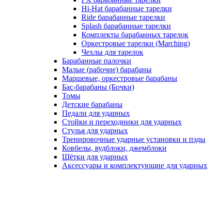
Hi-Hat барабанные тарелки
Ride барабанные тарелки
Splash барабанные тарелки
Комплекты барабанных тарелок
Оркестровые тарелки (Marching)
Чехлы для тарелок
Барабанные палочки
Малые (рабочие) барабаны
Маршевые, оркестровые барабаны
Бас-барабаны (Бочки)
Томы
Детские барабаны
Педали для ударных
Стойки и переходники для ударных
Стулья для ударных
Тренировочные ударные установки и пэды
Ковбелы, вудблоки, джемблоки
Щётки для ударных
Аксесcуары и комплектующие для ударных