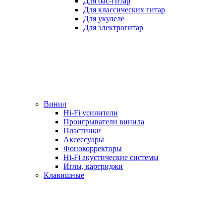
Для бас-гитар
Для классических гитар
Для укулеле
Для электрогитар
Винил
Hi-Fi усилители
Проигрыватели винила
Пластинки
Аксессуары
Фонокорректоры
Hi-Fi акустические системы
Иглы, картриджи
Клавишные