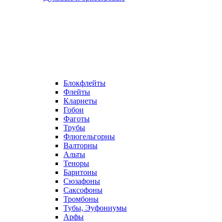
Блокфлейты
Флейты
Кларнеты
Гобои
Фаготы
Трубы
Флюгельгорны
Валторны
Альты
Теноры
Баритоны
Сюзафоны
Саксофоны
Тромбоны
Тубы, Эуфониумы
Арфы