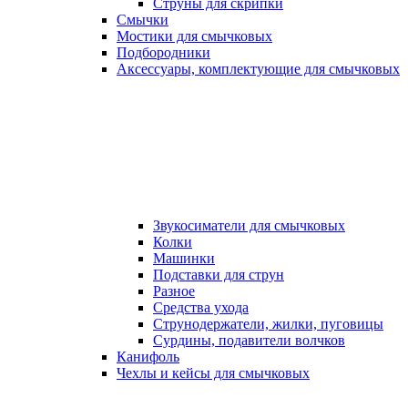
Струны для скрипки
Смычки
Мостики для смычковых
Подбородники
Аксеcсуары, комплектующие для смычковых
Звукосиматели для смычковых
Колки
Машинки
Подставки для струн
Разное
Средства ухода
Струнодержатели, жилки, пуговицы
Сурдины, подавители волчков
Канифоль
Чехлы и кейсы для смычковых