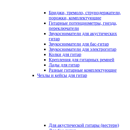
Бриджи, тремоло, струнодержатели,
порожки, комплектующие
Гитарные потенциометры, гнезда,
переключатели
Звукосниматели для акустических
гитар
Звукосниматели для бас-гитар
Звукосниматели для электрогитар
Колки для гитар
Крепления для гитарных ремней
Лады для гитар
Разные гитарные комплектующие
Чехлы и кейсы для гитар
Для акустической гитары (вестерн)