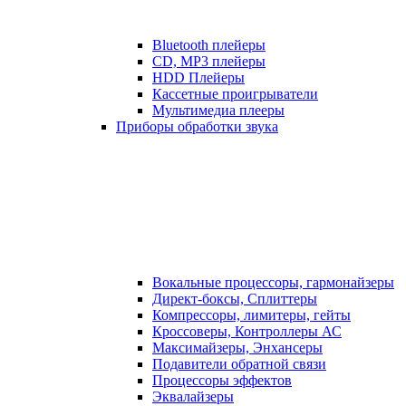
Bluetooth плейеры
CD, MP3 плейеры
HDD Плейеры
Кассетные проигрыватели
Мультимедиа плееры
Приборы обработки звука
Вокальные процессоры, гармонайзеры
Директ-боксы, Сплиттеры
Компрессоры, лимитеры, гейты
Кроссоверы, Контроллеры АС
Максимайзеры, Энхансеры
Подавители обратной связи
Процессоры эффектов
Эквалайзеры