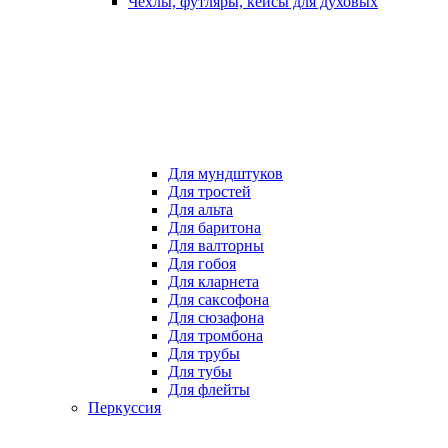
Чехлы, футляры, кейсы для духовых
Для мундштуков
Для тростей
Для альта
Для баритона
Для валторны
Для гобоя
Для кларнета
Для саксофона
Для сюзафона
Для тромбона
Для трубы
Для тубы
Для флейты
Перкуссия