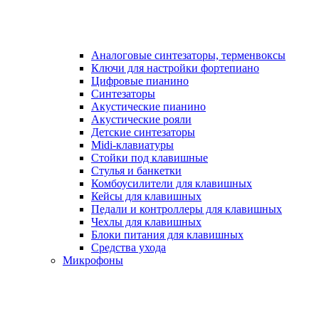
Аналоговые синтезаторы, терменвоксы
Ключи для настройки фортепиано
Цифровые пианино
Синтезаторы
Акустические пианино
Акустические рояли
Детские синтезаторы
Midi-клавиатуры
Стойки под клавишные
Стулья и банкетки
Комбоусилители для клавишных
Кейсы для клавишных
Педали и контроллеры для клавишных
Чехлы для клавишных
Блоки питания для клавишных
Средства ухода
Микрофоны