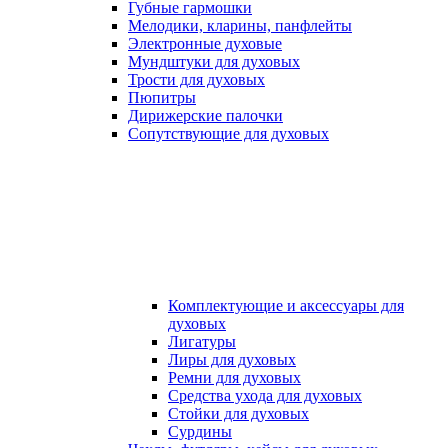
Губные гармошки
Мелодики, кларины, панфлейты
Электронные духовые
Мундштуки для духовых
Трости для духовых
Пюпитры
Дирижерские палочки
Сопутствующие для духовых
Комплектующие и аксессуары для
духовых
Лигатуры
Лиры для духовых
Ремни для духовых
Средства ухода для духовых
Стойки для духовых
Сурдины