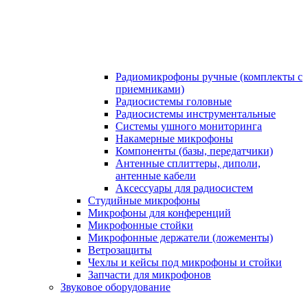
Радиомикрофоны ручные (комплекты с
приемниками)
Радиосистемы головные
Радиосистемы инструментальные
Системы ушного мониторинга
Накамерные микрофоны
Компоненты (базы, передатчики)
Антенные сплиттеры, диполи,
антенные кабели
Аксесcуары для радиосистем
Студийные микрофоны
Микрофоны для конференций
Микрофонные стойки
Микрофонные держатели (ложементы)
Ветрозащиты
Чехлы и кейсы под микрофоны и стойки
Запчасти для микрофонов
Звуковое оборудование