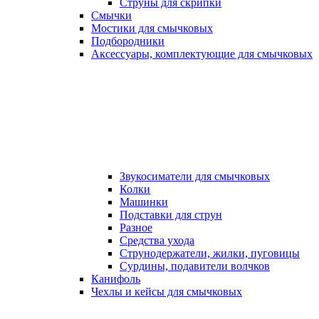
Струны для скрипки
Смычки
Мостики для смычковых
Подбородники
Аксеcсуары, комплектующие для смычковых
Звукосиматели для смычковых
Колки
Машинки
Подставки для струн
Разное
Средства ухода
Струнодержатели, жилки, пуговицы
Сурдины, подавители волчков
Канифоль
Чехлы и кейсы для смычковых