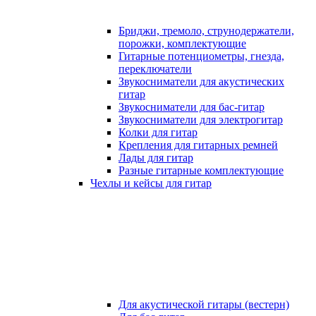
Бриджи, тремоло, струнодержатели,
порожки, комплектующие
Гитарные потенциометры, гнезда,
переключатели
Звукосниматели для акустических
гитар
Звукосниматели для бас-гитар
Звукосниматели для электрогитар
Колки для гитар
Крепления для гитарных ремней
Лады для гитар
Разные гитарные комплектующие
Чехлы и кейсы для гитар
Для акустической гитары (вестерн)