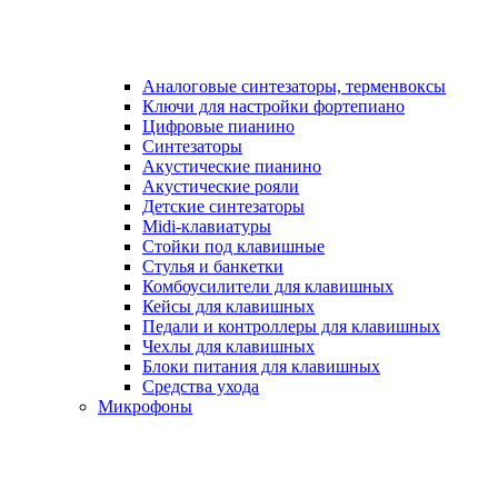
Аналоговые синтезаторы, терменвоксы
Ключи для настройки фортепиано
Цифровые пианино
Синтезаторы
Акустические пианино
Акустические рояли
Детские синтезаторы
Midi-клавиатуры
Стойки под клавишные
Стулья и банкетки
Комбоусилители для клавишных
Кейсы для клавишных
Педали и контроллеры для клавишных
Чехлы для клавишных
Блоки питания для клавишных
Средства ухода
Микрофоны