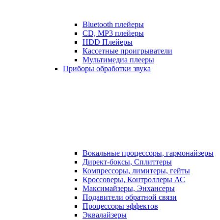
Bluetooth плейеры
CD, MP3 плейеры
HDD Плейеры
Кассетные проигрыватели
Мультимедиа плееры
Приборы обработки звука
Вокальные процессоры, гармонайзеры
Директ-боксы, Сплиттеры
Компрессоры, лимитеры, гейты
Кроссоверы, Контроллеры АС
Максимайзеры, Энхансеры
Подавители обратной связи
Процессоры эффектов
Эквалайзеры