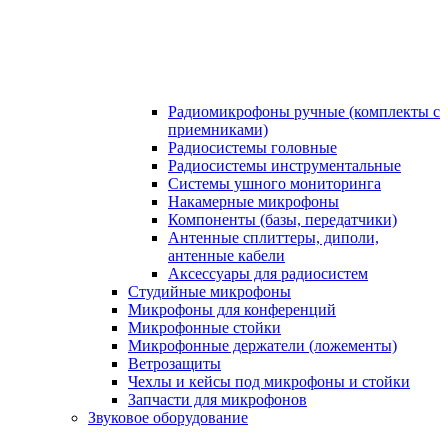
Радиомикрофоны ручные (комплекты с
приемниками)
Радиосистемы головные
Радиосистемы инструментальные
Системы ушного мониторинга
Накамерные микрофоны
Компоненты (базы, передатчики)
Антенные сплиттеры, диполи,
антенные кабели
Аксесcуары для радиосистем
Студийные микрофоны
Микрофоны для конференций
Микрофонные стойки
Микрофонные держатели (ложементы)
Ветрозащиты
Чехлы и кейсы под микрофоны и стойки
Запчасти для микрофонов
Звуковое оборудование