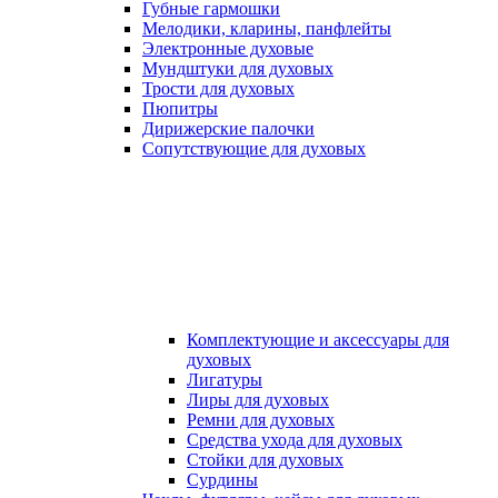
Губные гармошки
Мелодики, кларины, панфлейты
Электронные духовые
Мундштуки для духовых
Трости для духовых
Пюпитры
Дирижерские палочки
Сопутствующие для духовых
Комплектующие и аксессуары для
духовых
Лигатуры
Лиры для духовых
Ремни для духовых
Средства ухода для духовых
Стойки для духовых
Сурдины