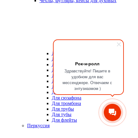
Чехлы, футляры, кейсы для духовых
Для мундштуков
Для тростей
Рок-н-ролл
Для альта
Для баритона
Здравствуйте! Пишите в
Для валторны
удобном для вас
Для гобоя
мессенджере. Отвечаем с
Для кларнета
энтузиазмом )
Для саксофона
Для сюзафона
Для тромбона
Для трубы
Для тубы
Для флейты
Перкуссия