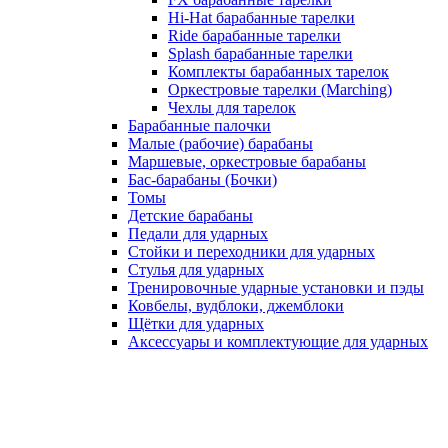
Hi-Hat барабанные тарелки
Ride барабанные тарелки
Splash барабанные тарелки
Комплекты барабанных тарелок
Оркестровые тарелки (Marching)
Чехлы для тарелок
Барабанные палочки
Малые (рабочие) барабаны
Маршевые, оркестровые барабаны
Бас-барабаны (Бочки)
Томы
Детские барабаны
Педали для ударных
Стойки и переходники для ударных
Стулья для ударных
Тренировочные ударные установки и пэды
Ковбелы, вудблоки, джемблоки
Щётки для ударных
Аксесcуары и комплектующие для ударных