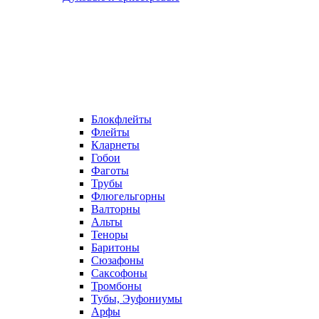
Блокфлейты
Флейты
Кларнеты
Гобои
Фаготы
Трубы
Флюгельгорны
Валторны
Альты
Теноры
Баритоны
Сюзафоны
Саксофоны
Тромбоны
Тубы, Эуфониумы
Арфы