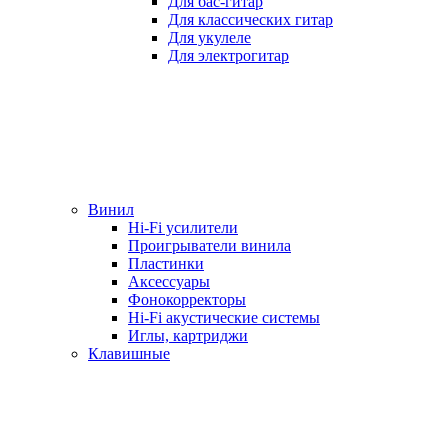
Для бас-гитар
Для классических гитар
Для укулеле
Для электрогитар
Винил
Hi-Fi усилители
Проигрыватели винила
Пластинки
Аксессуары
Фонокорректоры
Hi-Fi акустические системы
Иглы, картриджи
Клавишные