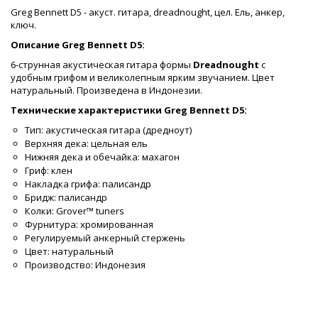
Greg Bennett D5 - акуст. гитара, dreadnought, цел. Ель, анкер,
ключ.
Описание Greg Bennett D5:
6-струнная акустическая гитара формы
Dreadnought
с
удобным грифом и великолепным ярким звучанием. Цвет
натуральный. Произведена в Индонезии.
Технические характеристики Greg Bennett D5:
Тип: акустическая гитара (дредноут)
Верхняя дека: цельная ель
Нижняя дека и обечайка: махагон
Гриф: клен
Накладка грифа: палисандр
Бридж: палисандр
Колки: Grover™ tuners
Фурнитура: хромированная
Регулируемый анкерный стержень
Цвет: натуральный
Производство: Индонезия