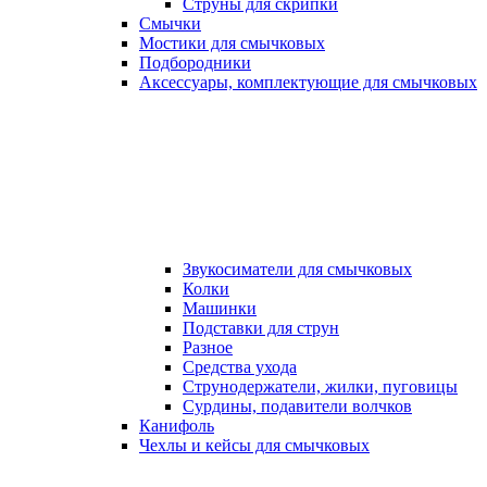
Струны для скрипки
Смычки
Мостики для смычковых
Подбородники
Аксеcсуары, комплектующие для смычковых
Звукосиматели для смычковых
Колки
Машинки
Подставки для струн
Разное
Средства ухода
Струнодержатели, жилки, пуговицы
Сурдины, подавители волчков
Канифоль
Чехлы и кейсы для смычковых