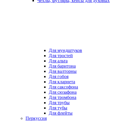
Чехлы, футляры, кейсы для духовых
Для мундштуков
Для тростей
Для альта
Для баритона
Для валторны
Для гобоя
Для кларнета
Для саксофона
Для сюзафона
Для тромбона
Для трубы
Для тубы
Для флейты
Перкуссия