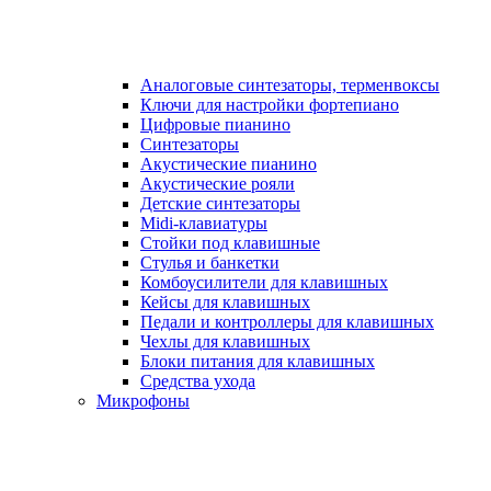
Аналоговые синтезаторы, терменвоксы
Ключи для настройки фортепиано
Цифровые пианино
Синтезаторы
Акустические пианино
Акустические рояли
Детские синтезаторы
Midi-клавиатуры
Стойки под клавишные
Стулья и банкетки
Комбоусилители для клавишных
Кейсы для клавишных
Педали и контроллеры для клавишных
Чехлы для клавишных
Блоки питания для клавишных
Средства ухода
Микрофоны