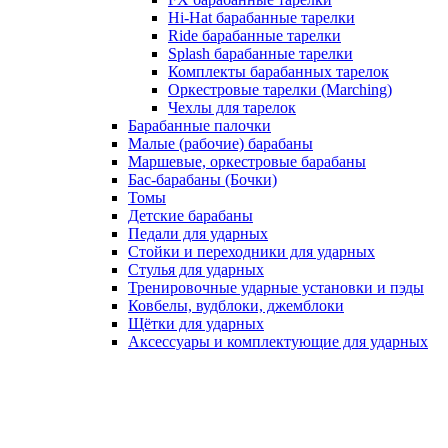
Hi-Hat барабанные тарелки
Ride барабанные тарелки
Splash барабанные тарелки
Комплекты барабанных тарелок
Оркестровые тарелки (Marching)
Чехлы для тарелок
Барабанные палочки
Малые (рабочие) барабаны
Маршевые, оркестровые барабаны
Бас-барабаны (Бочки)
Томы
Детские барабаны
Педали для ударных
Стойки и переходники для ударных
Стулья для ударных
Тренировочные ударные установки и пэды
Ковбелы, вудблоки, джемблоки
Щётки для ударных
Аксесcуары и комплектующие для ударных