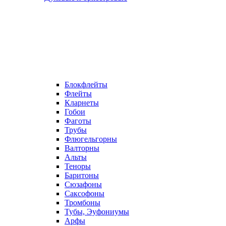
Блокфлейты
Флейты
Кларнеты
Гобои
Фаготы
Трубы
Флюгельгорны
Валторны
Альты
Теноры
Баритоны
Сюзафоны
Саксофоны
Тромбоны
Тубы, Эуфониумы
Арфы