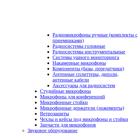
Радиомикрофоны ручные (комплекты с
приемниками)
Радиосистемы головные
Радиосистемы инструментальные
Системы ушного мониторинга
Накамерные микрофоны
Компоненты (базы, передатчики)
Антенные сплиттеры, диполи,
антенные кабели
Аксесcуары для радиосистем
Студийные микрофоны
Микрофоны для конференций
Микрофонные стойки
Микрофонные держатели (ложементы)
Ветрозащиты
Чехлы и кейсы под микрофоны и стойки
Запчасти для микрофонов
Звуковое оборудование