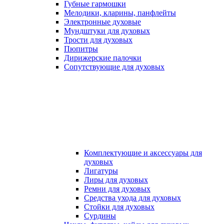
Губные гармошки
Мелодики, кларины, панфлейты
Электронные духовые
Мундштуки для духовых
Трости для духовых
Пюпитры
Дирижерские палочки
Сопутствующие для духовых
Комплектующие и аксессуары для
духовых
Лигатуры
Лиры для духовых
Ремни для духовых
Средства ухода для духовых
Стойки для духовых
Сурдины