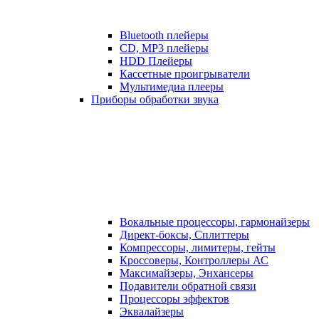
Bluetooth плейеры
CD, MP3 плейеры
HDD Плейеры
Кассетные проигрыватели
Мультимедиа плееры
Приборы обработки звука
Вокальные процессоры, гармонайзеры
Директ-боксы, Сплиттеры
Компрессоры, лимитеры, гейты
Кроссоверы, Контроллеры АС
Максимайзеры, Энхансеры
Подавители обратной связи
Процессоры эффектов
Эквалайзеры