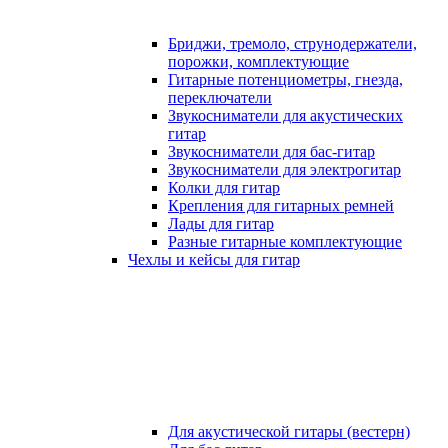
Бриджи, тремоло, струнодержатели,
порожки, комплектующие
Гитарные потенциометры, гнезда,
переключатели
Звукосниматели для акустических
гитар
Звукосниматели для бас-гитар
Звукосниматели для электрогитар
Колки для гитар
Крепления для гитарных ремней
Лады для гитар
Разные гитарные комплектующие
Чехлы и кейсы для гитар
Для акустической гитары (вестерн)