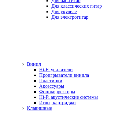
Для бас-гитар
Для классических гитар
Для укулеле
Для электрогитар
Винил
Hi-Fi усилители
Проигрыватели винила
Пластинки
Аксессуары
Фонокорректоры
Hi-Fi акустические системы
Иглы, картриджи
Клавишные