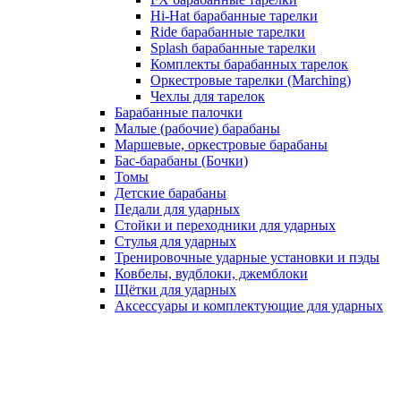
Hi-Hat барабанные тарелки
Ride барабанные тарелки
Splash барабанные тарелки
Комплекты барабанных тарелок
Оркестровые тарелки (Marching)
Чехлы для тарелок
Барабанные палочки
Малые (рабочие) барабаны
Маршевые, оркестровые барабаны
Бас-барабаны (Бочки)
Томы
Детские барабаны
Педали для ударных
Стойки и переходники для ударных
Стулья для ударных
Тренировочные ударные установки и пэды
Ковбелы, вудблоки, джемблоки
Щётки для ударных
Аксесcуары и комплектующие для ударных