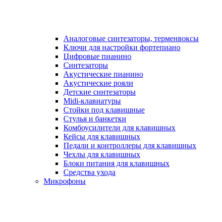
Аналоговые синтезаторы, терменвоксы
Ключи для настройки фортепиано
Цифровые пианино
Синтезаторы
Акустические пианино
Акустические рояли
Детские синтезаторы
Midi-клавиатуры
Стойки под клавишные
Стулья и банкетки
Комбоусилители для клавишных
Кейсы для клавишных
Педали и контроллеры для клавишных
Чехлы для клавишных
Блоки питания для клавишных
Средства ухода
Микрофоны