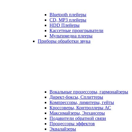
Bluetooth плейеры
CD, MP3 плейеры
HDD Плейеры
Кассетные проигрыватели
Мультимедиа плееры
Приборы обработки звука
Вокальные процессоры, гармонайзеры
Директ-боксы, Сплиттеры
Компрессоры, лимитеры, гейты
Кроссоверы, Контроллеры АС
Максимайзеры, Энхансеры
Подавители обратной связи
Процессоры эффектов
Эквалайзеры