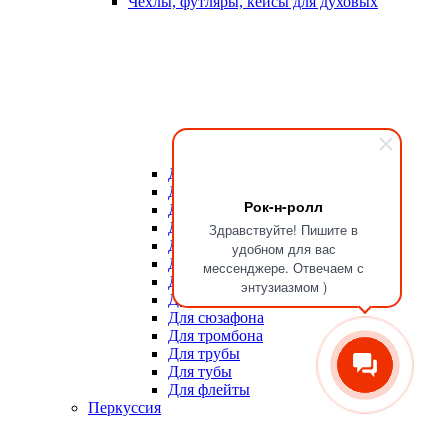
Чехлы, футляры, кейсы для духовых
Для мундштуков
Для тростей
Рок-н-ролл
Для альта
Для баритона
Здравствуйте! Пишите в
Для валторны
удобном для вас
Для гобоя
мессенджере. Отвечаем с
Для кларнета
энтузиазмом )
Для саксофона
Для сюзафона
Для тромбона
Для трубы
Для тубы
Для флейты
Перкуссия