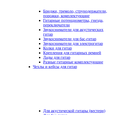
Бриджи, тремоло, струнодержатели,
порожки, комплектующие
Гитарные потенциометры, гнезда,
переключатели
Звукосниматели для акустических
гитар
Звукосниматели для бас-гитар
Звукосниматели для электрогитар
Колки для гитар
Крепления для гитарных ремней
Лады для гитар
Разные гитарные комплектующие
Чехлы и кейсы для гитар
Для акустической гитары (вестерн)