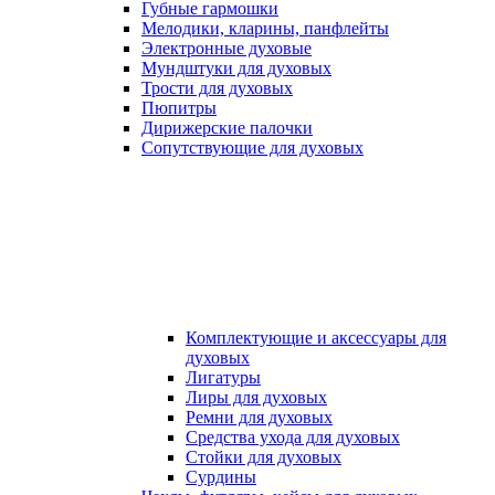
Губные гармошки
Мелодики, кларины, панфлейты
Электронные духовые
Мундштуки для духовых
Трости для духовых
Пюпитры
Дирижерские палочки
Сопутствующие для духовых
Комплектующие и аксессуары для
духовых
Лигатуры
Лиры для духовых
Ремни для духовых
Средства ухода для духовых
Стойки для духовых
Сурдины