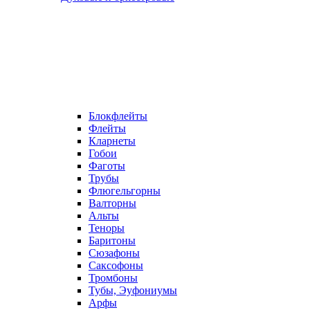
Блокфлейты
Флейты
Кларнеты
Гобои
Фаготы
Трубы
Флюгельгорны
Валторны
Альты
Теноры
Баритоны
Сюзафоны
Саксофоны
Тромбоны
Тубы, Эуфониумы
Арфы