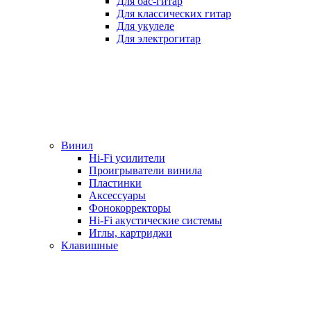
Для бас-гитар
Для классических гитар
Для укулеле
Для электрогитар
Винил
Hi-Fi усилители
Проигрыватели винила
Пластинки
Аксессуары
Фонокорректоры
Hi-Fi акустические системы
Иглы, картриджи
Клавишные