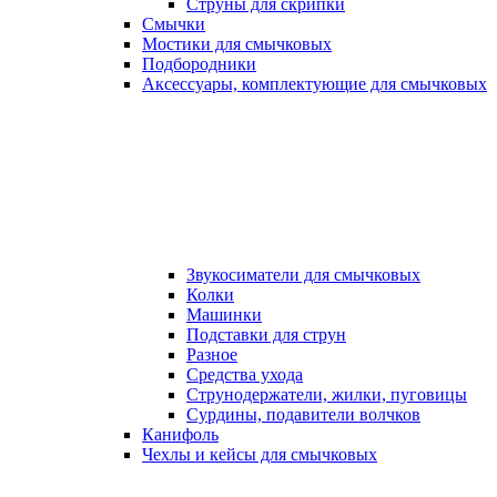
Струны для скрипки
Смычки
Мостики для смычковых
Подбородники
Аксеcсуары, комплектующие для смычковых
Звукосиматели для смычковых
Колки
Машинки
Подставки для струн
Разное
Средства ухода
Струнодержатели, жилки, пуговицы
Сурдины, подавители волчков
Канифоль
Чехлы и кейсы для смычковых