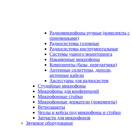
Радиомикрофоны ручные (комплекты с
приемниками)
Радиосистемы головные
Радиосистемы инструментальные
Системы ушного мониторинга
Накамерные микрофоны
Компоненты (базы, передатчики)
Антенные сплиттеры, диполи,
антенные кабели
Аксесcуары для радиосистем
Студийные микрофоны
Микрофоны для конференций
Микрофонные стойки
Микрофонные держатели (ложементы)
Ветрозащиты
Чехлы и кейсы под микрофоны и стойки
Запчасти для микрофонов
Звуковое оборудование