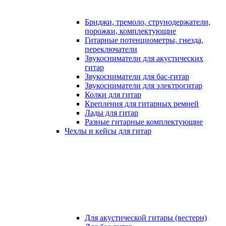
Бриджи, тремоло, струнодержатели,
порожки, комплектующие
Гитарные потенциометры, гнезда,
переключатели
Звукосниматели для акустических
гитар
Звукосниматели для бас-гитар
Звукосниматели для электрогитар
Колки для гитар
Крепления для гитарных ремней
Лады для гитар
Разные гитарные комплектующие
Чехлы и кейсы для гитар
Для акустической гитары (вестерн)