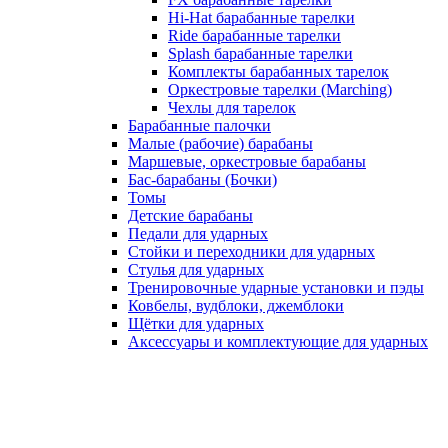
Hi-Hat барабанные тарелки
Ride барабанные тарелки
Splash барабанные тарелки
Комплекты барабанных тарелок
Оркестровые тарелки (Marching)
Чехлы для тарелок
Барабанные палочки
Малые (рабочие) барабаны
Маршевые, оркестровые барабаны
Бас-барабаны (Бочки)
Томы
Детские барабаны
Педали для ударных
Стойки и переходники для ударных
Стулья для ударных
Тренировочные ударные установки и пэды
Ковбелы, вудблоки, джемблоки
Щётки для ударных
Аксесcуары и комплектующие для ударных