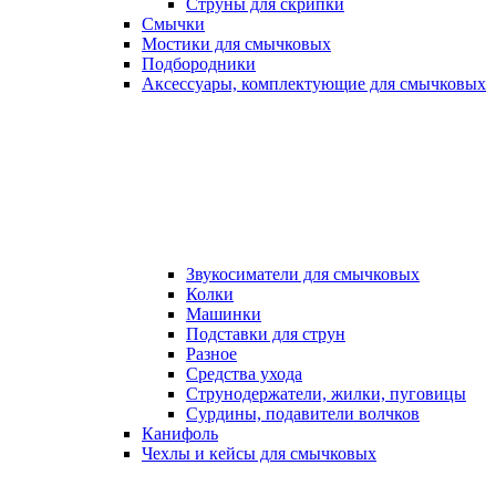
Струны для скрипки
Смычки
Мостики для смычковых
Подбородники
Аксеcсуары, комплектующие для смычковых
Звукосиматели для смычковых
Колки
Машинки
Подставки для струн
Разное
Средства ухода
Струнодержатели, жилки, пуговицы
Сурдины, подавители волчков
Канифоль
Чехлы и кейсы для смычковых