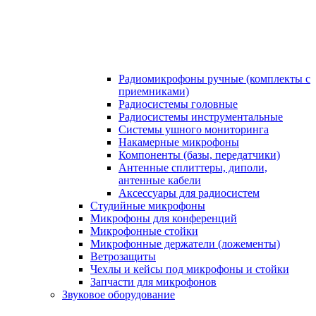
Радиомикрофоны ручные (комплекты с
приемниками)
Радиосистемы головные
Радиосистемы инструментальные
Системы ушного мониторинга
Накамерные микрофоны
Компоненты (базы, передатчики)
Антенные сплиттеры, диполи,
антенные кабели
Аксесcуары для радиосистем
Студийные микрофоны
Микрофоны для конференций
Микрофонные стойки
Микрофонные держатели (ложементы)
Ветрозащиты
Чехлы и кейсы под микрофоны и стойки
Запчасти для микрофонов
Звуковое оборудование