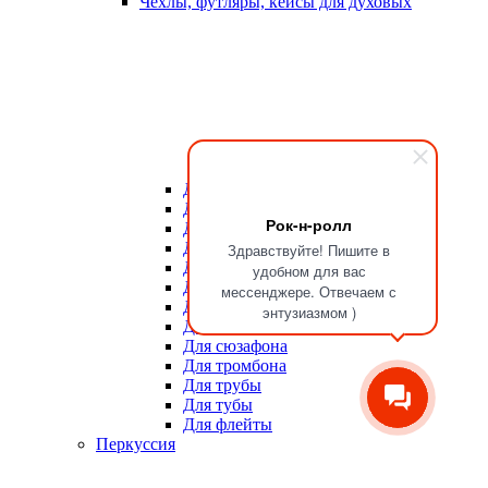
Чехлы, футляры, кейсы для духовых
Для мундштуков
Для тростей
Рок-н-ролл
Для альта
Для баритона
Здравствуйте! Пишите в
Для валторны
удобном для вас
Для гобоя
мессенджере. Отвечаем с
Для кларнета
энтузиазмом )
Для саксофона
Для сюзафона
Для тромбона
Для трубы
Для тубы
Для флейты
Перкуссия