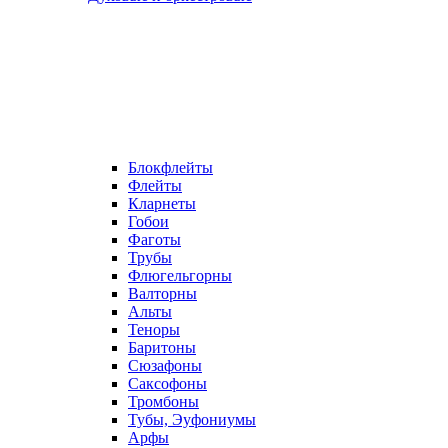
Блокфлейты
Флейты
Кларнеты
Гобои
Фаготы
Трубы
Флюгельгорны
Валторны
Альты
Теноры
Баритоны
Сюзафоны
Саксофоны
Тромбоны
Тубы, Эуфониумы
Арфы