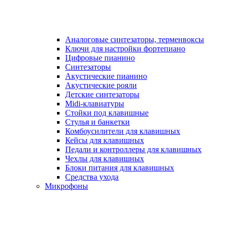
Аналоговые синтезаторы, терменвоксы
Ключи для настройки фортепиано
Цифровые пианино
Синтезаторы
Акустические пианино
Акустические рояли
Детские синтезаторы
Midi-клавиатуры
Стойки под клавишные
Стулья и банкетки
Комбоусилители для клавишных
Кейсы для клавишных
Педали и контроллеры для клавишных
Чехлы для клавишных
Блоки питания для клавишных
Средства ухода
Микрофоны