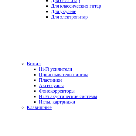
Для бас-гитар
Для классических гитар
Для укулеле
Для электрогитар
Винил
Hi-Fi усилители
Проигрыватели винила
Пластинки
Аксессуары
Фонокорректоры
Hi-Fi акустические системы
Иглы, картриджи
Клавишные