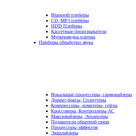
Bluetooth плейеры
CD, MP3 плейеры
HDD Плейеры
Кассетные проигрыватели
Мультимедиа плееры
Приборы обработки звука
Вокальные процессоры, гармонайзеры
Директ-боксы, Сплиттеры
Компрессоры, лимитеры, гейты
Кроссоверы, Контроллеры АС
Максимайзеры, Энхансеры
Подавители обратной связи
Процессоры эффектов
Эквалайзеры