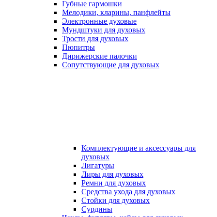
Губные гармошки
Мелодики, кларины, панфлейты
Электронные духовые
Мундштуки для духовых
Трости для духовых
Пюпитры
Дирижерские палочки
Сопутствующие для духовых
Комплектующие и аксессуары для
духовых
Лигатуры
Лиры для духовых
Ремни для духовых
Средства ухода для духовых
Стойки для духовых
Сурдины