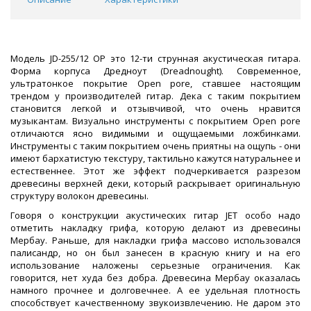
Модель JD-255/12 OP это 12-ти струнная акустическая гитара.
Форма корпуса Дредноут (Dreadnought). Современное,
ультратонкое покрытие Open pore, ставшее настоящим
трендом у производителей гитар. Дека с таким покрытием
становится легкой и отзывчивой, что очень нравится
музыкантам. Визуально инструменты с покрытием Open pore
отличаются ясно видимыми и ощущаемыми ложбинками.
Инструменты с таким покрытием очень приятны на ощупь - они
имеют бархатистую текстуру, тактильно кажутся натуральнее и
естественнее. Этот же эффект подчеркивается разрезом
древесины верхней деки, который раскрывает оригинальную
структуру волокон древесины.
Говоря о конструкции акустических гитар JET особо надо
отметить накладку грифа, которую делают из древесины
Мербау. Раньше, для накладки грифа массово использовался
палисандр, но он был занесен в красную книгу и на его
использование наложены серьезные ограничения. Как
говорится, нет худа без добра. Древесина Мербау оказалась
намного прочнее и долговечнее. А ее удельная плотность
способствует качественному звукоизвлечению. Не даром это