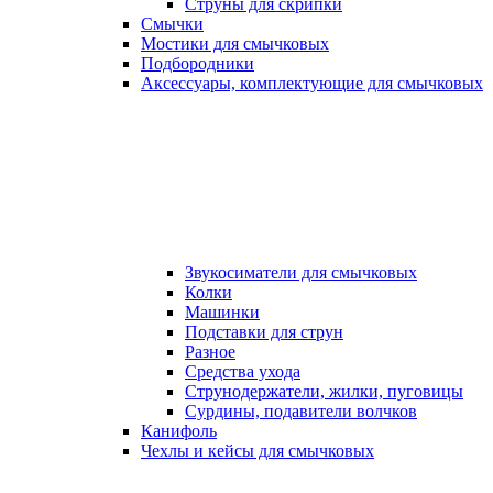
Струны для скрипки
Смычки
Мостики для смычковых
Подбородники
Аксеcсуары, комплектующие для смычковых
Звукосиматели для смычковых
Колки
Машинки
Подставки для струн
Разное
Средства ухода
Струнодержатели, жилки, пуговицы
Сурдины, подавители волчков
Канифоль
Чехлы и кейсы для смычковых