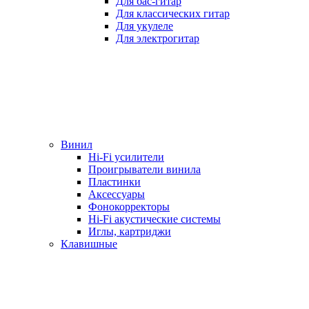
Для бас-гитар
Для классических гитар
Для укулеле
Для электрогитар
Винил
Hi-Fi усилители
Проигрыватели винила
Пластинки
Аксессуары
Фонокорректоры
Hi-Fi акустические системы
Иглы, картриджи
Клавишные