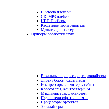
Bluetooth плейеры
CD, MP3 плейеры
HDD Плейеры
Кассетные проигрыватели
Мультимедиа плееры
Приборы обработки звука
Вокальные процессоры, гармонайзеры
Директ-боксы, Сплиттеры
Компрессоры, лимитеры, гейты
Кроссоверы, Контроллеры АС
Максимайзеры, Энхансеры
Подавители обратной связи
Процессоры эффектов
Эквалайзеры