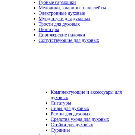
Губные гармошки
Мелодики, кларины, панфлейты
Электронные духовые
Мундштуки для духовых
Трости для духовых
Пюпитры
Дирижерские палочки
Сопутствующие для духовых
Комплектующие и аксессуары для
духовых
Лигатуры
Лиры для духовых
Ремни для духовых
Средства ухода для духовых
Стойки для духовых
Сурдины