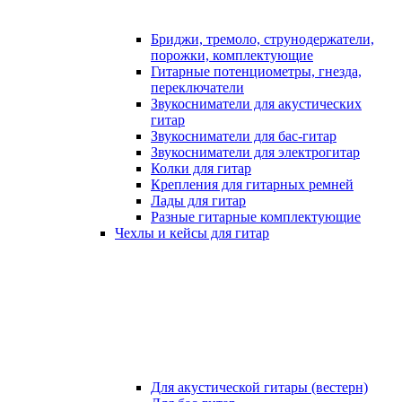
Бриджи, тремоло, струнодержатели,
порожки, комплектующие
Гитарные потенциометры, гнезда,
переключатели
Звукосниматели для акустических
гитар
Звукосниматели для бас-гитар
Звукосниматели для электрогитар
Колки для гитар
Крепления для гитарных ремней
Лады для гитар
Разные гитарные комплектующие
Чехлы и кейсы для гитар
Для акустической гитары (вестерн)