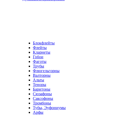
Блокфлейты
Флейты
Кларнеты
Гобои
Фаготы
Трубы
Флюгельгорны
Валторны
Альты
Теноры
Баритоны
Сюзафоны
Саксофоны
Тромбоны
Тубы, Эуфониумы
Арфы