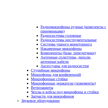
Радиомикрофоны ручные (комплекты с
приемниками)
Радиосистемы головные
Радиосистемы инструментальные
Системы ушного мониторинга
Накамерные микрофоны
Компоненты (базы, передатчики)
Антенные сплиттеры, диполи,
антенные кабели
Аксесcуары для радиосистем
Студийные микрофоны
Микрофоны для конференций
Микрофонные стойки
Микрофонные держатели (ложементы)
Ветрозащиты
Чехлы и кейсы под микрофоны и стойки
Запчасти для микрофонов
Звуковое оборудование