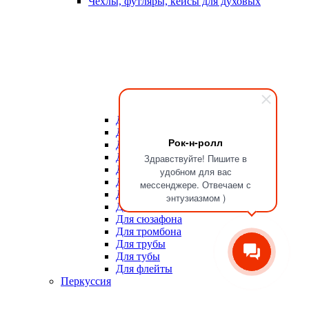
Чехлы, футляры, кейсы для духовых
Для мундштуков
Для тростей
Рок-н-ролл
Для альта
Для баритона
Здравствуйте! Пишите в
Для валторны
удобном для вас
Для гобоя
мессенджере. Отвечаем с
Для кларнета
энтузиазмом )
Для саксофона
Для сюзафона
Для тромбона
Для трубы
Для тубы
Для флейты
Перкуссия