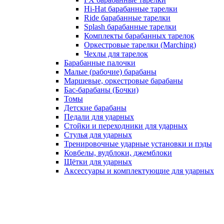
Hi-Hat барабанные тарелки
Ride барабанные тарелки
Splash барабанные тарелки
Комплекты барабанных тарелок
Оркестровые тарелки (Marching)
Чехлы для тарелок
Барабанные палочки
Малые (рабочие) барабаны
Маршевые, оркестровые барабаны
Бас-барабаны (Бочки)
Томы
Детские барабаны
Педали для ударных
Стойки и переходники для ударных
Стулья для ударных
Тренировочные ударные установки и пэды
Ковбелы, вудблоки, джемблоки
Щётки для ударных
Аксесcуары и комплектующие для ударных