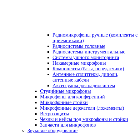
Радиомикрофоны ручные (комплекты с
приемниками)
Радиосистемы головные
Радиосистемы инструментальные
Системы ушного мониторинга
Накамерные микрофоны
Компоненты (базы, передатчики)
Антенные сплиттеры, диполи,
антенные кабели
Аксесcуары для радиосистем
Студийные микрофоны
Микрофоны для конференций
Микрофонные стойки
Микрофонные держатели (ложементы)
Ветрозащиты
Чехлы и кейсы под микрофоны и стойки
Запчасти для микрофонов
Звуковое оборудование