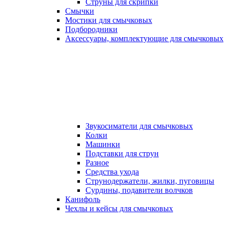
Струны для скрипки
Смычки
Мостики для смычковых
Подбородники
Аксеcсуары, комплектующие для смычковых
Звукосиматели для смычковых
Колки
Машинки
Подставки для струн
Разное
Средства ухода
Струнодержатели, жилки, пуговицы
Сурдины, подавители волчков
Канифоль
Чехлы и кейсы для смычковых