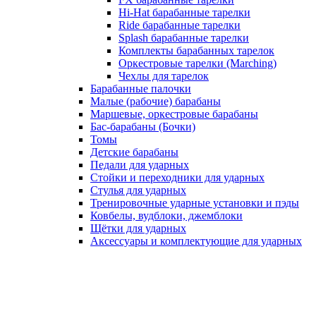
Hi-Hat барабанные тарелки
Ride барабанные тарелки
Splash барабанные тарелки
Комплекты барабанных тарелок
Оркестровые тарелки (Marching)
Чехлы для тарелок
Барабанные палочки
Малые (рабочие) барабаны
Маршевые, оркестровые барабаны
Бас-барабаны (Бочки)
Томы
Детские барабаны
Педали для ударных
Стойки и переходники для ударных
Стулья для ударных
Тренировочные ударные установки и пэды
Ковбелы, вудблоки, джемблоки
Щётки для ударных
Аксесcуары и комплектующие для ударных