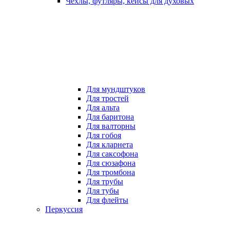
Чехлы, футляры, кейсы для духовых
Для мундштуков
Для тростей
Для альта
Для баритона
Для валторны
Для гобоя
Для кларнета
Для саксофона
Для сюзафона
Для тромбона
Для трубы
Для тубы
Для флейты
Перкуссия