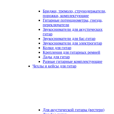
Бриджи, тремоло, струнодержатели,
порожки, комплектующие
Гитарные потенциометры, гнезда,
переключатели
Звукосниматели для акустических
гитар
Звукосниматели для бас-гитар
Звукосниматели для электрогитар
Колки для гитар
Крепления для гитарных ремней
Лады для гитар
Разные гитарные комплектующие
Чехлы и кейсы для гитар
Для акустической гитары (вестерн)