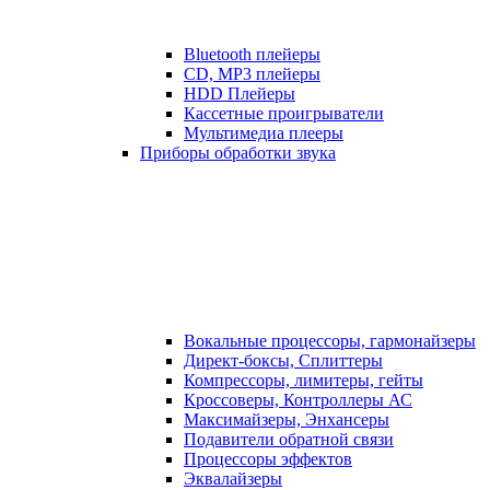
Bluetooth плейеры
CD, MP3 плейеры
HDD Плейеры
Кассетные проигрыватели
Мультимедиа плееры
Приборы обработки звука
Вокальные процессоры, гармонайзеры
Директ-боксы, Сплиттеры
Компрессоры, лимитеры, гейты
Кроссоверы, Контроллеры АС
Максимайзеры, Энхансеры
Подавители обратной связи
Процессоры эффектов
Эквалайзеры