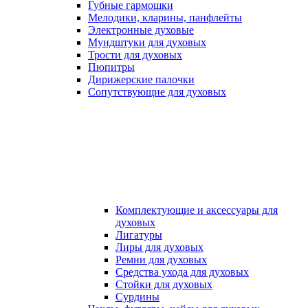
Губные гармошки
Мелодики, кларины, панфлейты
Электронные духовые
Мундштуки для духовых
Трости для духовых
Пюпитры
Дирижерские палочки
Сопутствующие для духовых
Комплектующие и аксессуары для
духовых
Лигатуры
Лиры для духовых
Ремни для духовых
Средства ухода для духовых
Стойки для духовых
Сурдины