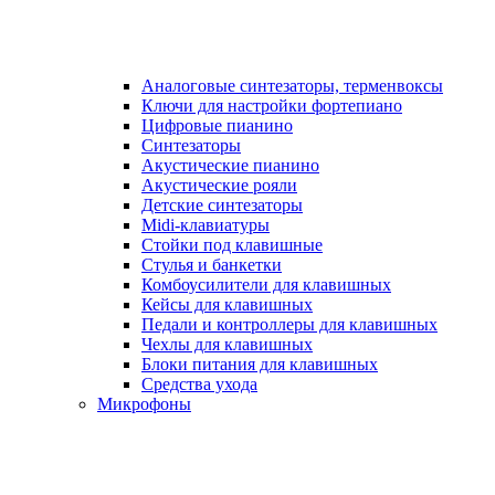
Аналоговые синтезаторы, терменвоксы
Ключи для настройки фортепиано
Цифровые пианино
Синтезаторы
Акустические пианино
Акустические рояли
Детские синтезаторы
Midi-клавиатуры
Стойки под клавишные
Стулья и банкетки
Комбоусилители для клавишных
Кейсы для клавишных
Педали и контроллеры для клавишных
Чехлы для клавишных
Блоки питания для клавишных
Средства ухода
Микрофоны