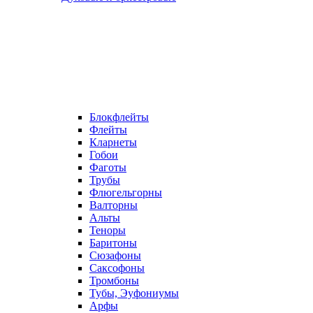
Блокфлейты
Флейты
Кларнеты
Гобои
Фаготы
Трубы
Флюгельгорны
Валторны
Альты
Теноры
Баритоны
Сюзафоны
Саксофоны
Тромбоны
Тубы, Эуфониумы
Арфы