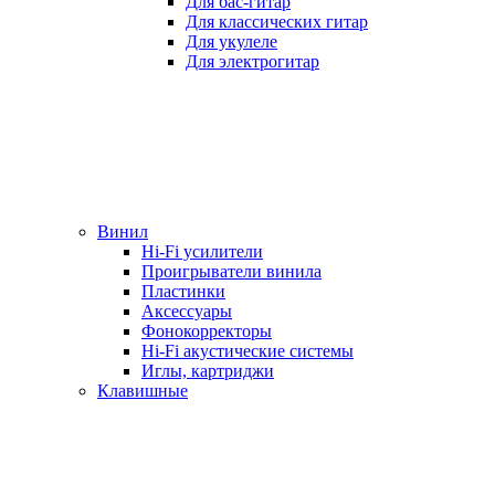
Для бас-гитар
Для классических гитар
Для укулеле
Для электрогитар
Винил
Hi-Fi усилители
Проигрыватели винила
Пластинки
Аксессуары
Фонокорректоры
Hi-Fi акустические системы
Иглы, картриджи
Клавишные