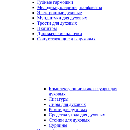
Губные гармошки
Мелодики, кларины, панфлейты
Электронные духовые
Мундштуки для духовых
Трости для духовых
Пюпитры
Дирижерские палочки
Сопутствующие для духовых
Комплектующие и аксессуары для
духовых
Лигатуры
Лиры для духовых
Ремни для духовых
Средства ухода для духовых
Стойки для духовых
Сурдины