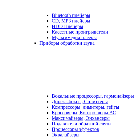
Bluetooth плейеры
CD, MP3 плейеры
HDD Плейеры
Кассетные проигрыватели
Мультимедиа плееры
Приборы обработки звука
Вокальные процессоры, гармонайзеры
Директ-боксы, Сплиттеры
Компрессоры, лимитеры, гейты
Кроссоверы, Контроллеры АС
Максимайзеры, Энхансеры
Подавители обратной связи
Процессоры эффектов
Эквалайзеры