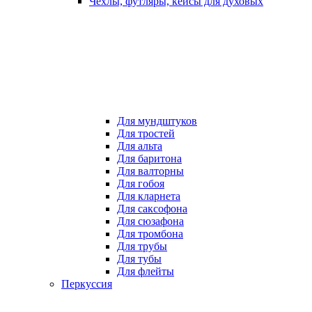
Чехлы, футляры, кейсы для духовых
Для мундштуков
Для тростей
Для альта
Для баритона
Для валторны
Для гобоя
Для кларнета
Для саксофона
Для сюзафона
Для тромбона
Для трубы
Для тубы
Для флейты
Перкуссия