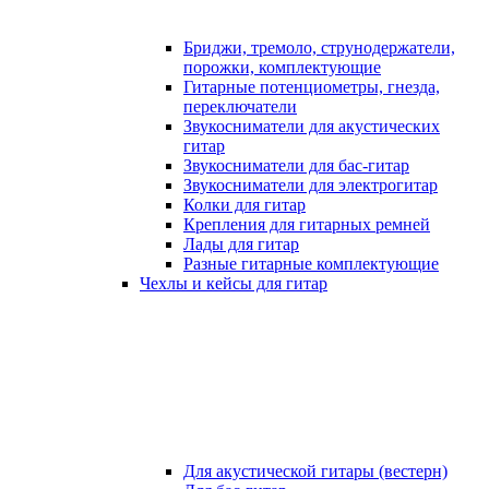
Бриджи, тремоло, струнодержатели,
порожки, комплектующие
Гитарные потенциометры, гнезда,
переключатели
Звукосниматели для акустических
гитар
Звукосниматели для бас-гитар
Звукосниматели для электрогитар
Колки для гитар
Крепления для гитарных ремней
Лады для гитар
Разные гитарные комплектующие
Чехлы и кейсы для гитар
Для акустической гитары (вестерн)