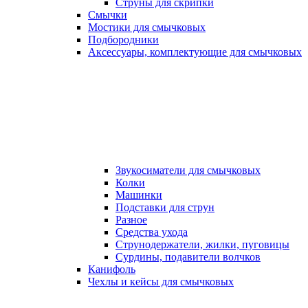
Струны для скрипки
Смычки
Мостики для смычковых
Подбородники
Аксеcсуары, комплектующие для смычковых
Звукосиматели для смычковых
Колки
Машинки
Подставки для струн
Разное
Средства ухода
Струнодержатели, жилки, пуговицы
Сурдины, подавители волчков
Канифоль
Чехлы и кейсы для смычковых