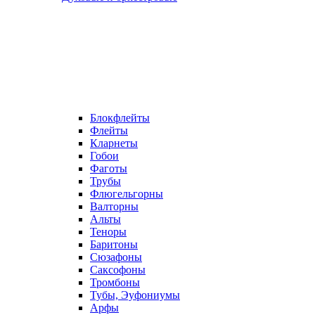
Блокфлейты
Флейты
Кларнеты
Гобои
Фаготы
Трубы
Флюгельгорны
Валторны
Альты
Теноры
Баритоны
Сюзафоны
Саксофоны
Тромбоны
Тубы, Эуфониумы
Арфы