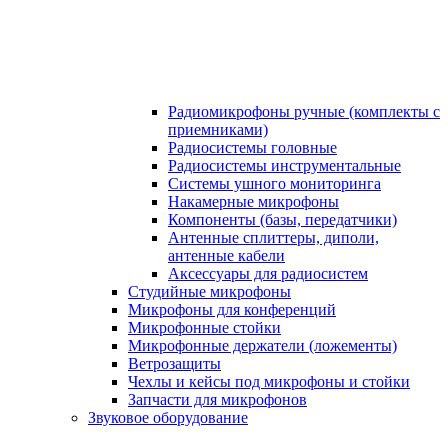
Радиомикрофоны ручные (комплекты с
приемниками)
Радиосистемы головные
Радиосистемы инструментальные
Системы ушного мониторинга
Накамерные микрофоны
Компоненты (базы, передатчики)
Антенные сплиттеры, диполи,
антенные кабели
Аксесcуары для радиосистем
Студийные микрофоны
Микрофоны для конференций
Микрофонные стойки
Микрофонные держатели (ложементы)
Ветрозащиты
Чехлы и кейсы под микрофоны и стойки
Запчасти для микрофонов
Звуковое оборудование