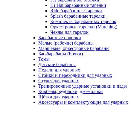
Hi-Hat барабанные тарелки
Ride барабанные тарелки
Splash барабанные тарелки
Комплекты барабанных тарелок
Оркестровые тарелки (Marching)
Чехлы для тарелок
Барабанные палочки
Малые (рабочие) барабаны
Маршевые, оркестровые барабаны
Бас-барабаны (Бочки)
Томы
Детские барабаны
Педали для ударных
Стойки и переходники для ударных
Стулья для ударных
Тренировочные ударные установки и пэды
Ковбелы, вудблоки, джемблоки
Щётки для ударных
Аксесcуары и комплектующие для ударных