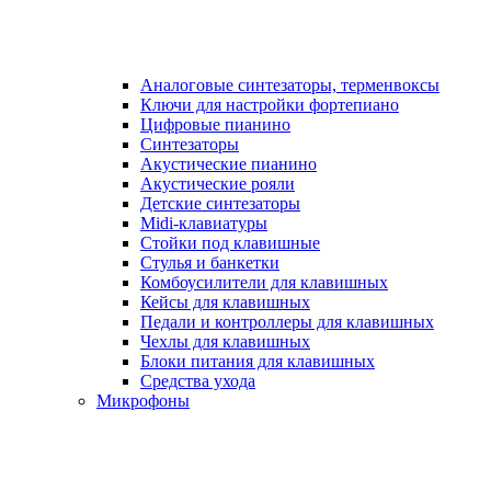
Аналоговые синтезаторы, терменвоксы
Ключи для настройки фортепиано
Цифровые пианино
Синтезаторы
Акустические пианино
Акустические рояли
Детские синтезаторы
Midi-клавиатуры
Стойки под клавишные
Стулья и банкетки
Комбоусилители для клавишных
Кейсы для клавишных
Педали и контроллеры для клавишных
Чехлы для клавишных
Блоки питания для клавишных
Средства ухода
Микрофоны