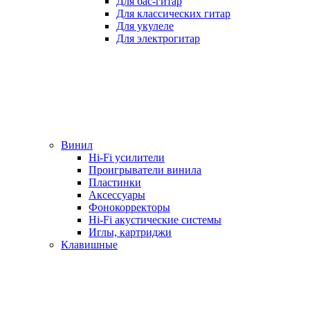
Для бас-гитар
Для классических гитар
Для укулеле
Для электрогитар
Винил
Hi-Fi усилители
Проигрыватели винила
Пластинки
Аксессуары
Фонокорректоры
Hi-Fi акустические системы
Иглы, картриджи
Клавишные