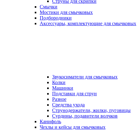
Струны для скрипки
Смычки
Мостики для смычковых
Подбородники
Аксеcсуары, комплектующие для смычковых
Звукосиматели для смычковых
Колки
Машинки
Подставки для струн
Разное
Средства ухода
Струнодержатели, жилки, пуговицы
Сурдины, подавители волчков
Канифоль
Чехлы и кейсы для смычковых