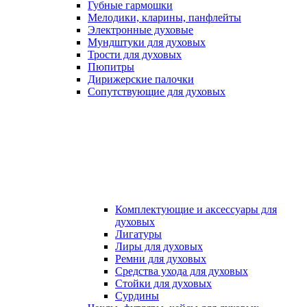
Губные гармошки
Мелодики, кларины, панфлейты
Электронные духовые
Мундштуки для духовых
Трости для духовых
Пюпитры
Дирижерские палочки
Сопутствующие для духовых
Комплектующие и аксессуары для
духовых
Лигатуры
Лиры для духовых
Ремни для духовых
Средства ухода для духовых
Стойки для духовых
Сурдины