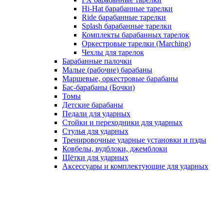
Hi-Hat барабанные тарелки
Ride барабанные тарелки
Splash барабанные тарелки
Комплекты барабанных тарелок
Оркестровые тарелки (Marching)
Чехлы для тарелок
Барабанные палочки
Малые (рабочие) барабаны
Маршевые, оркестровые барабаны
Бас-барабаны (Бочки)
Томы
Детские барабаны
Педали для ударных
Стойки и переходники для ударных
Стулья для ударных
Тренировочные ударные установки и пэды
Ковбелы, вудблоки, джемблоки
Щётки для ударных
Аксесcуары и комплектующие для ударных