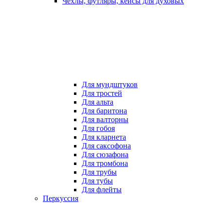
Чехлы, футляры, кейсы для духовых
Для мундштуков
Для тростей
Для альта
Для баритона
Для валторны
Для гобоя
Для кларнета
Для саксофона
Для сюзафона
Для тромбона
Для трубы
Для тубы
Для флейты
Перкуссия