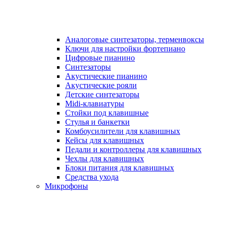
Аналоговые синтезаторы, терменвоксы
Ключи для настройки фортепиано
Цифровые пианино
Синтезаторы
Акустические пианино
Акустические рояли
Детские синтезаторы
Midi-клавиатуры
Стойки под клавишные
Стулья и банкетки
Комбоусилители для клавишных
Кейсы для клавишных
Педали и контроллеры для клавишных
Чехлы для клавишных
Блоки питания для клавишных
Средства ухода
Микрофоны