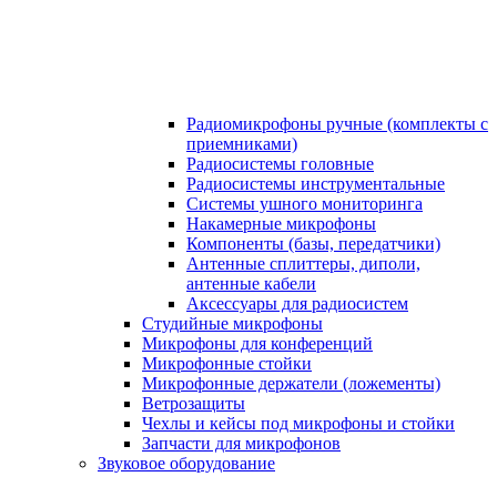
Радиомикрофоны ручные (комплекты с
приемниками)
Радиосистемы головные
Радиосистемы инструментальные
Системы ушного мониторинга
Накамерные микрофоны
Компоненты (базы, передатчики)
Антенные сплиттеры, диполи,
антенные кабели
Аксесcуары для радиосистем
Студийные микрофоны
Микрофоны для конференций
Микрофонные стойки
Микрофонные держатели (ложементы)
Ветрозащиты
Чехлы и кейсы под микрофоны и стойки
Запчасти для микрофонов
Звуковое оборудование