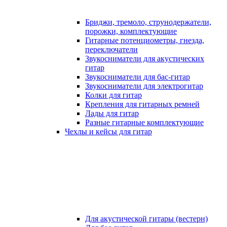
Бриджи, тремоло, струнодержатели,
порожки, комплектующие
Гитарные потенциометры, гнезда,
переключатели
Звукосниматели для акустических
гитар
Звукосниматели для бас-гитар
Звукосниматели для электрогитар
Колки для гитар
Крепления для гитарных ремней
Лады для гитар
Разные гитарные комплектующие
Чехлы и кейсы для гитар
Для акустической гитары (вестерн)