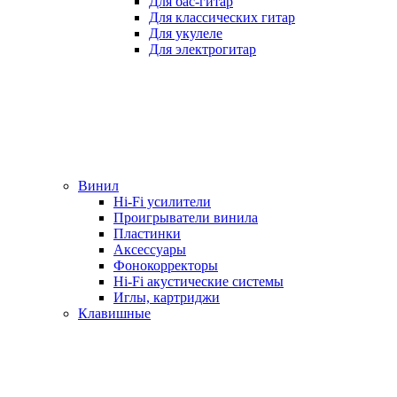
Для бас-гитар
Для классических гитар
Для укулеле
Для электрогитар
Винил
Hi-Fi усилители
Проигрыватели винила
Пластинки
Аксессуары
Фонокорректоры
Hi-Fi акустические системы
Иглы, картриджи
Клавишные