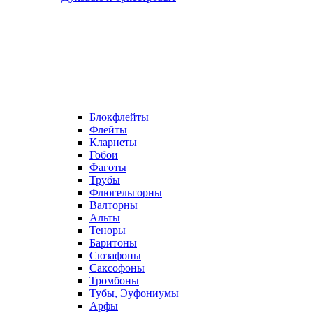
Блокфлейты
Флейты
Кларнеты
Гобои
Фаготы
Трубы
Флюгельгорны
Валторны
Альты
Теноры
Баритоны
Сюзафоны
Саксофоны
Тромбоны
Тубы, Эуфониумы
Арфы