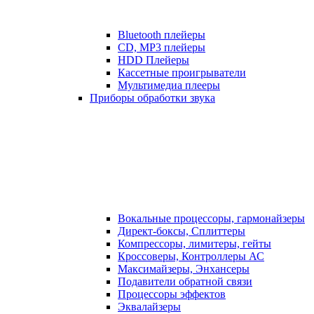
Bluetooth плейеры
CD, MP3 плейеры
HDD Плейеры
Кассетные проигрыватели
Мультимедиа плееры
Приборы обработки звука
Вокальные процессоры, гармонайзеры
Директ-боксы, Сплиттеры
Компрессоры, лимитеры, гейты
Кроссоверы, Контроллеры АС
Максимайзеры, Энхансеры
Подавители обратной связи
Процессоры эффектов
Эквалайзеры