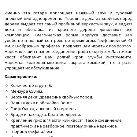
Именно эта гитара воплощает изящный звук и суровый
внешний вид одновременно. Передняя дека из хвойных пород
дерева выдаёт тот самый пробивной верхастый звук, а задняя
дека и обечайка из красного дерева дополняют всё
композицию. Классическая форма корпуса доставит Вам
удобство и полный контроль во время игры. Гриф шириной 43
мм. с D-образным профилем, позволят Вам играть с комфортом.
Надёжное, шип-пазное соединение грифа с корпусом Ласточкин
хвост обеспечит Вам долгий срок службы инструмента.
Надёжная колковая механика закрыта крышкой, что в разы
упрощает их обслуживание.
Характеристики:
Количество струн - 6.
Мензура 650 мм.
Верхняя дека: Древесина хвойных пород.
Задняя дека и обечайка: Венге.
Гриф: Ольха, анкерный стержень
Бридж и накладка: Красное дерево.
Крепление грифа: "Ласточкин хвост". Такое соединение
практически не разборное, поэтому очень надежное.
Ширина грифа: 43 мм.